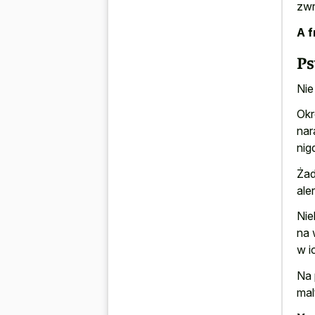
zwr
A f
Ps
Nie
Okr
nar
nig
Żad
ale
Nie
na 
w ic
Na 
mal