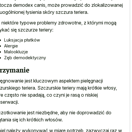
tocza demodex canis, może prowadzić do zlokalizowanej
 uogólnionej łysienia skóry szczura teriera.
 niektóre typowe problemy zdrowotne, z którymi mogą
ykać się szczurze teriery:
Luksjacja płatków
Alergie
Malookluzje
Zęb demodektyczny
rzymanie
lęgnowanie jest kluczowym aspektem pielęgnacji
zurskiego teriera. Szczurskie teriery mają krótkie włosy,
re często nie spadają, co czyni je rasą o niskiej
serwacji.
zotkowanie jest niezbędne, aby nie doprowadzić do
ątania się ich krótkich włosów.
iel należy wykonywać w miarę potrzeb, zazwyczaj raz w