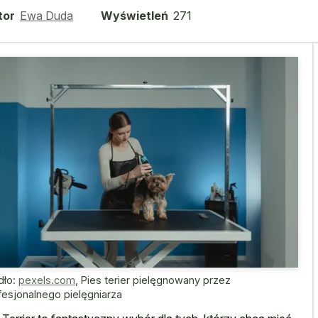
tor
Ewa Duda
Wyświetleń
271
dło:
pexels.com
,
Pies terier pielęgnowany przez
fesjonalnego pielęgniarza