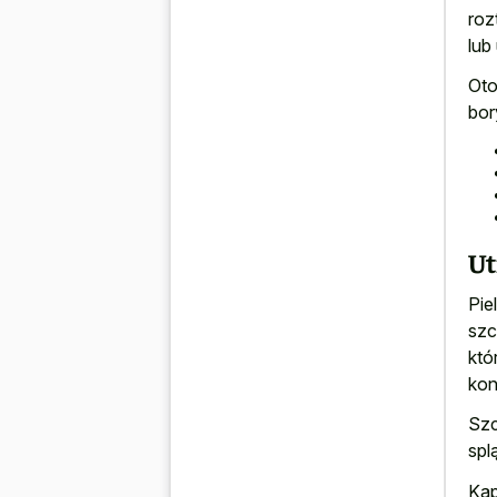
roz
lub
Oto
bor
Ut
Pie
szc
któ
kon
Szc
spl
Kąp