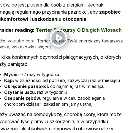
sów, co jest plusem dla osób z alergiami. Jednak
agają regularnego przycinania paznokci, aby
zapobiec
komfortowi i uszkodzeniu otoczenia
.
sider reading:
Terrier Szczurzy O Długich Włosach
dło:
youtube.com
,
Terrier szczur: Twój energiczny towarzysz
pieka, wskazówki i więcej
 kilka konkretnych czynności pielęgnacyjnych, o których
eży pamiętać:
Mycie:
1-2 razy w tygodniu
Kąp:
w zależności od potrzeb, zazwyczaj raz w miesiącu
Okręcanie paznokci:
co najmniej raz w miesiącu
Czytanie uszu:
raz w tygodniu
Czepanie zębów:
regularnie w celu zapobiegania
chorobom dziąseł i zakażeniom jamy ustnej
eży uważać na demodykozę, chorobę skóry, która może
odować łyse plamy i uszkodzenia, a w przypadku
ważenia jakichkolwiek nietypowych objawów należy