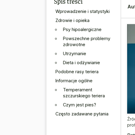
Spis treści
Au
Wprowadzenie i statystyki
Zdrowie i opieka
Psy hipoalergiczne
Powszechne problemy
zdrowotne
Utrzymanie
Dieta i odżywianie
Podobne rasy teriera
Informacje ogólne
Temperament
szczurskiego teriera
Czym jest pies?
Często zadawane pytania
Źró
pro