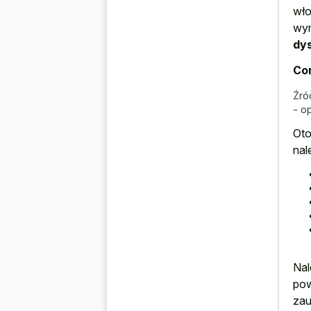
wło
wym
dys
Con
Źró
- o
Oto
nal
Nal
pow
zau