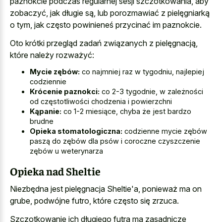
paznokcie podczas regularnej sesji szczotkowania, aby
zobaczyć, jak długie są, lub porozmawiać z pielęgniarką
o tym, jak często powinieneś przycinać im paznokcie.
Oto krótki przegląd zadań związanych z pielęgnacją,
które należy rozważyć:
Mycie zębów:
co najmniej raz w tygodniu, najlepiej
codziennie
Krócenie paznokci:
co 2-3 tygodnie, w zależności
od częstotliwości chodzenia i powierzchni
Kąpanie:
co 1-2 miesiące, chyba że jest bardzo
brudne
Opieka stomatologiczna:
codzienne mycie zębów
paszą do zębów dla psów i coroczne czyszczenie
zębów u weterynarza
Opieka nad Sheltie
Niezbędna jest pielęgnacja Sheltie'a, ponieważ ma on
grube, podwójne futro, które często się zrzuca.
Szczotkowanie ich długiego futra ma zasadnicze