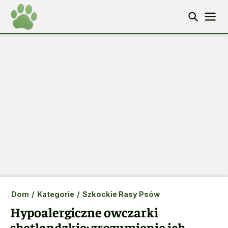
Dom
/
Kategorie
/
Szkockie Rasy Psów
Hypoalergiczne owczarki
shetlandzkie: zrozumienie ich