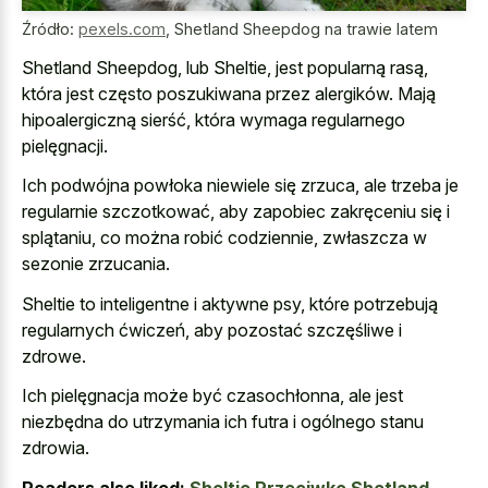
Źródło:
pexels.com
,
Shetland Sheepdog na trawie latem
Shetland Sheepdog, lub Sheltie, jest popularną rasą,
która jest często poszukiwana przez alergików. Mają
hipoalergiczną sierść, która wymaga regularnego
pielęgnacji.
Ich podwójna powłoka niewiele się zrzuca, ale trzeba je
regularnie szczotkować, aby zapobiec zakręceniu się i
splątaniu, co można robić codziennie, zwłaszcza w
sezonie zrzucania.
Sheltie to inteligentne i aktywne psy, które potrzebują
regularnych ćwiczeń, aby pozostać szczęśliwe i
zdrowe.
Ich pielęgnacja może być czasochłonna, ale jest
niezbędna do utrzymania ich futra i ogólnego stanu
zdrowia.
Readers also liked:
Sheltie Przeciwko Shetland