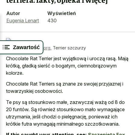
Autor
Wyświetleń
Eugenia Lenart
430
Zawartość
Źródło:
wikimedia.org
,
Terrier szczurzy
Chocolate Rat Terrier jest wyjątkową i uroczą rasą. Mają
krótką, gładką sierść o bogatym, ciemnobrązowym
kolorze.
Chocolate Rat Terriers są znane ze swojej przyjaznej i
towarzyskiej osobowości.
Te psy są stosunkowo małe, zazwyczaj ważą od 8 do
20 funtów. Są również stosunkowo mało wymagające
utrzymania, jeśli chodzi o pielęgnację, ponieważ ich
krótkie futra wymagają minimalnego szczotkowania.
If this caught your attention, see:
Szczenięta Fox