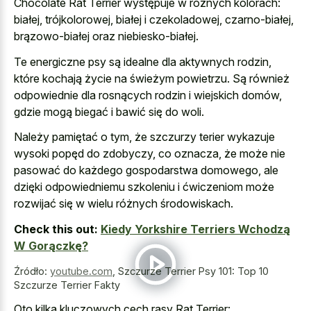
Chocolate Rat Terrier występuje w różnych kolorach:
białej, trójkolorowej, białej i czekoladowej, czarno-białej,
brązowo-białej oraz niebiesko-białej.
Te energiczne psy są idealne dla aktywnych rodzin,
które kochają życie na świeżym powietrzu. Są również
odpowiednie dla rosnących rodzin i wiejskich domów,
gdzie mogą biegać i bawić się do woli.
Należy pamiętać o tym, że szczurzy terier wykazuje
wysoki popęd do zdobyczy, co oznacza, że może nie
pasować do każdego gospodarstwa domowego, ale
dzięki odpowiedniemu szkoleniu i ćwiczeniom może
rozwijać się w wielu różnych środowiskach.
Check this out:
Kiedy Yorkshire Terriers Wchodzą
W Gorączkę?
Źródło:
youtube.com
,
Szczurze Terrier Psy 101: Top 10
Szczurze Terrier Fakty
Oto kilka kluczowych cech rasy Rat Terrier: