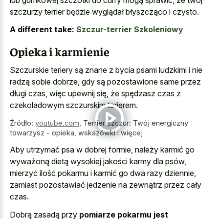
szczurzy terrier będzie wyglądał błyszcząco i czysto.
A different take:
Szczur-terrier Szkoleniowy
Opieka i karmienie
Szczurskie teriery są znane z bycia psami ludzkimi i nie
radzą sobie dobrze, gdy są pozostawione same przez
długi czas, więc upewnij się, że spędzasz czas z
czekoladowym szczurskim terierem.
Źródło:
youtube.com
,
Terrier szczur: Twój energiczny
towarzysz - opieka, wskazówki i więcej
Aby utrzymać psa w dobrej formie, należy karmić go
wyważoną dietą wysokiej jakości karmy dla psów,
mierzyć ilość pokarmu i karmić go dwa razy dziennie,
zamiast pozostawiać jedzenie na zewnątrz przez cały
czas.
Dobrą zasadą przy
pomiarze pokarmu jest