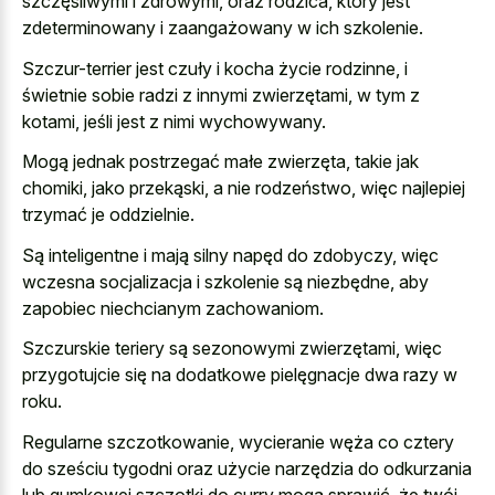
szczęśliwymi i zdrowymi, oraz rodzica, który jest
zdeterminowany i zaangażowany w ich szkolenie.
Szczur-terrier jest czuły i kocha życie rodzinne, i
świetnie sobie radzi z innymi zwierzętami, w tym z
kotami, jeśli jest z nimi wychowywany.
Mogą jednak postrzegać małe zwierzęta, takie jak
chomiki, jako przekąski, a nie rodzeństwo, więc najlepiej
trzymać je oddzielnie.
Są inteligentne i mają silny napęd do zdobyczy, więc
wczesna socjalizacja i szkolenie są niezbędne, aby
zapobiec niechcianym zachowaniom.
Szczurskie teriery są sezonowymi zwierzętami, więc
przygotujcie się na dodatkowe pielęgnacje dwa razy w
roku.
Regularne szczotkowanie, wycieranie węża co cztery
do sześciu tygodni oraz użycie narzędzia do odkurzania
lub gumkowej szczotki do curry mogą sprawić, że twój