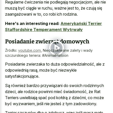
Regularne ćwiczenia nie podlegają negocjacjom, ale nie
muszą być ciągle w ruchu, ważne jest to, że czują się
zaangażowani w to, co robi ich rodzina.
Here's an interesting read:
Amerykański Terrier
Staffordshire Temperament Wytrwały
Posiadanie zwierząt domowych
Źródło:
youtube.com
,
Nieoczekiwane zalety i wady
szczurskiego teriera: #AnimalPlatoon
Posiadanie zwierzaka to duża odpowiedzialność, ale z
odpowiednią rasą, może być niezwykle
satysfakcjonujące.
Są również bardzo przywiązani do swoich rodzinnych
dzieci, ale rodzice powinni mieć świadomość, że Rat
Terriers uwielbiają spać pod kołdrą z dziećmi, co może
być wyzwaniem, jeśli nie jesteś z tym zadowolony.
Terrier szczurów dba o zdobycz, więc jeśli masz małe