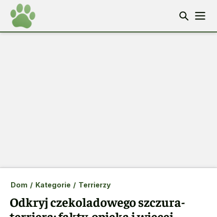
Dom
/
Kategorie
/
Terrierzy
Odkryj czekoladowego szczura-
terriera: fakty, opieka i więcej