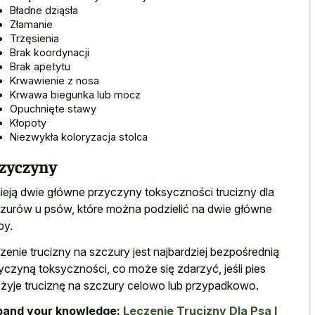
Bładne dziąsła
Złamanie
Trzęsienia
Brak koordynacji
Brak apetytu
Krwawienie z nosa
Krwawa biegunka lub mocz
Opuchnięte stawy
Kłopoty
Niezwykła koloryzacja stolca
zyczyny
nieją dwie główne przyczyny toksyczności trucizny dla
zurów u psów, które można podzielić na dwie główne
py.
zenie trucizny na szczury jest najbardziej bezpośrednią
yczyną toksyczności, co może się zdarzyć, jeśli pies
żyje truciznę na szczury celowo lub przypadkowo.
pand your knowledge:
Leczenie Trucizny Dla Psa I