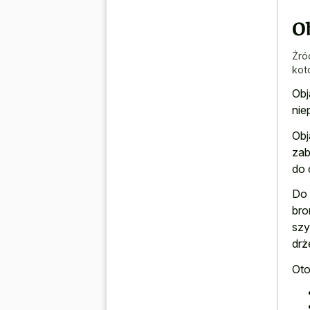
Ob
Źró
kot
Obj
nie
Obj
zab
do 
Do 
bro
szy
drż
Oto