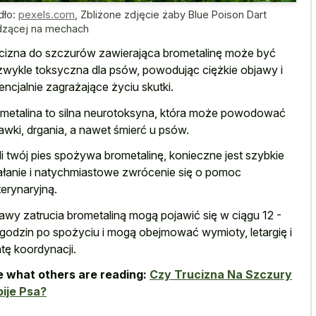
dło:
pexels.com
,
Zbliżone zdjęcie żaby Blue Poison Dart
dzącej na mechach
cizna do szczurów zawierająca brometalinę może być
zwykle toksyczna dla psów, powodując ciężkie objawy i
encjalnie zagrażające życiu skutki.
metalina to silna neurotoksyna, która może powodować
awki, drgania, a nawet śmierć u psów.
li twój pies spożywa brometalinę, konieczne jest szybkie
ałanie i natychmiastowe zwrócenie się o pomoc
erynaryjną.
awy zatrucia brometaliną mogą pojawić się w ciągu 12 -
godzin po spożyciu i mogą obejmować wymioty, letargię i
atę koordynacji.
 what others are reading:
Czy Trucizna Na Szczury
ije Psa?