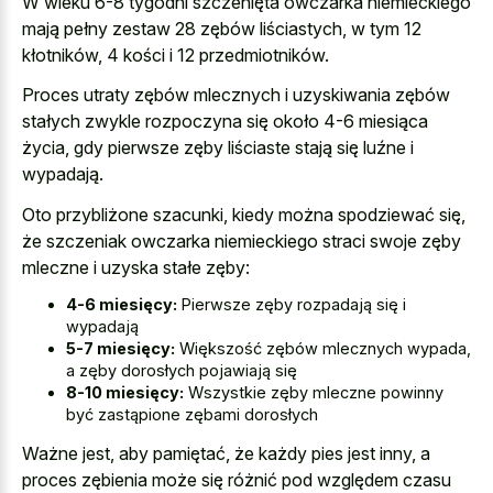
W wieku 6-8 tygodni szczenięta owczarka niemieckiego
mają pełny zestaw 28 zębów liściastych, w tym 12
kłotników, 4 kości i 12 przedmiotników.
Proces utraty zębów mlecznych i uzyskiwania zębów
stałych zwykle rozpoczyna się około 4-6 miesiąca
życia, gdy pierwsze zęby liściaste stają się luźne i
wypadają.
Oto przybliżone szacunki, kiedy można spodziewać się,
że szczeniak owczarka niemieckiego straci swoje zęby
mleczne i uzyska stałe zęby:
4-6 miesięcy:
Pierwsze zęby rozpadają się i
wypadają
5-7 miesięcy:
Większość zębów mlecznych wypada,
a zęby dorosłych pojawiają się
8-10 miesięcy:
Wszystkie zęby mleczne powinny
być zastąpione zębami dorosłych
Ważne jest, aby pamiętać, że każdy pies jest inny, a
proces zębienia może się różnić pod względem czasu