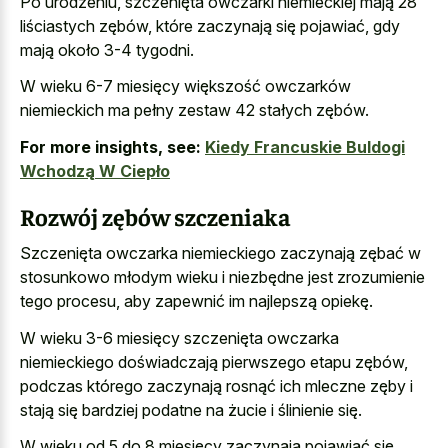
Po urodzeniu, szczenięta owczarki niemieckiej mają 28
liściastych zębów, które zaczynają się pojawiać, gdy
mają około 3-4 tygodni.
W wieku 6-7 miesięcy większość owczarków
niemieckich ma pełny zestaw 42 stałych zębów.
For more insights, see:
Kiedy Francuskie Buldogi
Wchodzą W Ciepło
Rozwój zębów szczeniaka
Szczenięta owczarka niemieckiego zaczynają zębać w
stosunkowo młodym wieku i niezbędne jest zrozumienie
tego procesu, aby zapewnić im najlepszą opiekę.
W wieku 3-6 miesięcy szczenięta owczarka
niemieckiego doświadczają pierwszego etapu zębów,
podczas którego zaczynają rosnąć ich mleczne zęby i
stają się bardziej podatne na żucie i ślinienie się.
W wieku od 5 do 8 miesięcy zaczynają pojawiać się