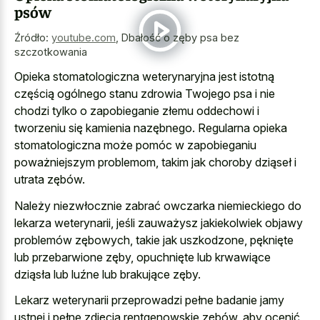
psów
Źródło:
youtube.com
,
Dbałość o zęby psa bez
szczotkowania
Opieka stomatologiczna weterynaryjna jest istotną
częścią ogólnego stanu zdrowia Twojego psa i nie
chodzi tylko o zapobieganie złemu oddechowi i
tworzeniu się kamienia nazębnego. Regularna opieka
stomatologiczna może pomóc w zapobieganiu
poważniejszym problemom, takim jak choroby dziąseł i
utrata zębów.
Należy niezwłocznie zabrać owczarka niemieckiego do
lekarza weterynarii, jeśli zauważysz jakiekolwiek objawy
problemów zębowych, takie jak uszkodzone, pęknięte
lub przebarwione zęby, opuchnięte lub krwawiące
dziąsła lub luźne lub brakujące zęby.
Lekarz weterynarii przeprowadzi pełne badanie jamy
ustnej i pełne zdjęcia rentgenowskie zębów, aby ocenić