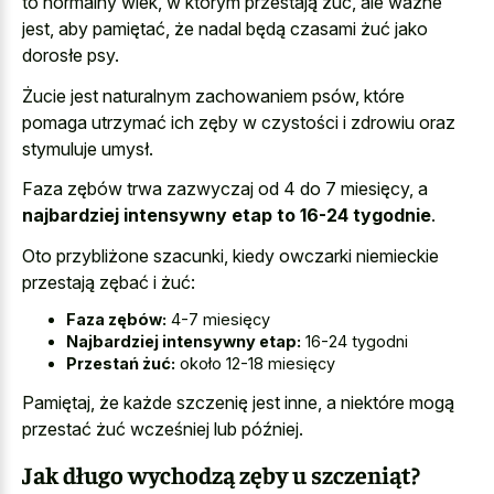
to normalny wiek, w którym przestają żuć, ale ważne
jest, aby pamiętać, że nadal będą czasami żuć jako
dorosłe psy.
Żucie jest naturalnym zachowaniem psów, które
pomaga utrzymać ich zęby w czystości i zdrowiu oraz
stymuluje umysł.
Faza zębów trwa zazwyczaj od 4 do 7 miesięcy, a
najbardziej intensywny etap to 16-24 tygodnie
.
Oto przybliżone szacunki, kiedy owczarki niemieckie
przestają zębać i żuć:
Faza zębów:
4-7 miesięcy
Najbardziej intensywny etap:
16-24 tygodni
Przestań żuć:
około 12-18 miesięcy
Pamiętaj, że każde szczenię jest inne, a niektóre mogą
przestać żuć wcześniej lub później.
Jak długo wychodzą zęby u szczeniąt?