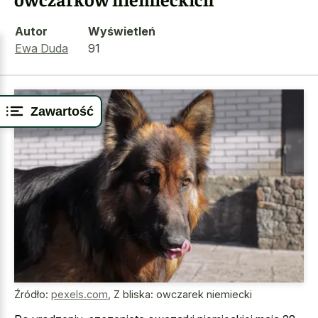
Autor
Wyświetleń
Ewa Duda
91
Zawartość
Źródło:
pexels.com
,
Z bliska: owczarek niemiecki