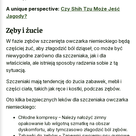
A unique perspective:
Czy Shih Tzu Może Jeść
Jagody?
Zęby i żucie
W fazie zębów szczenięta owczarka niemieckiego będą
częściej żuć, aby złagodzić ból dziąseł, co może być
niewygodne zarówno dla szczeniaka, jak i dla
właściciela, ale istnieją sposoby radzenia sobie z tą
sytuacją.
Szczeniaki mają tendencję do żucia zabawek, mebli i
części ciała, takich jak ręce i kostki, podczas zębów.
Oto kilka bezpiecznych leków dla szczeniaka owczarka
niemieckiego:
Chłodne kompresy – Należy nałożyć zimny
opakowanie lub wilgotną szmatkę na obszar
dyskomfortu, aby tymczasowo złagodzić ból zębów.
Zabawki do zębów – Zapewnij swojemu psu gumowe