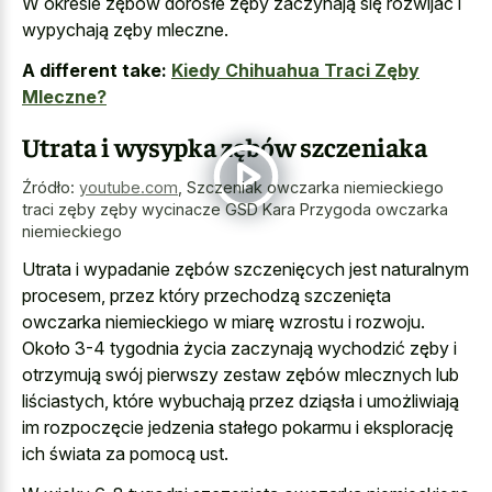
W okresie zębów dorosłe zęby zaczynają się rozwijać i
wypychają zęby mleczne.
A different take:
Kiedy Chihuahua Traci Zęby
Mleczne?
Utrata i wysypka zębów szczeniaka
Źródło:
youtube.com
,
Szczeniak owczarka niemieckiego
traci zęby zęby wycinacze GSD Kara Przygoda owczarka
niemieckiego
Utrata i wypadanie zębów szczenięcych jest naturalnym
procesem, przez który przechodzą szczenięta
owczarka niemieckiego w miarę wzrostu i rozwoju.
Około 3-4 tygodnia życia zaczynają wychodzić zęby i
otrzymują swój pierwszy zestaw zębów mlecznych lub
liściastych, które wybuchają przez dziąsła i umożliwiają
im rozpoczęcie jedzenia stałego pokarmu i eksplorację
ich świata za pomocą ust.