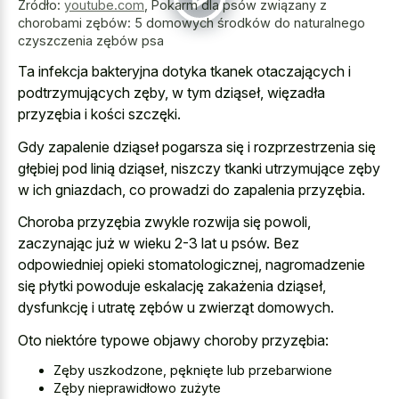
Źródło:
youtube.com
,
Pokarm dla psów związany z
chorobami zębów: 5 domowych środków do naturalnego
czyszczenia zębów psa
Ta infekcja bakteryjna dotyka tkanek otaczających i
podtrzymujących zęby, w tym dziąseł, więzadła
przyzębia i kości szczęki.
Gdy zapalenie dziąseł pogarsza się i rozprzestrzenia się
głębiej pod linią dziąseł, niszczy tkanki utrzymujące zęby
w ich gniazdach, co prowadzi do zapalenia przyzębia.
Choroba przyzębia zwykle rozwija się powoli,
zaczynając już w wieku 2-3 lat u psów. Bez
odpowiedniej opieki stomatologicznej, nagromadzenie
się płytki powoduje eskalację zakażenia dziąseł,
dysfunkcję i utratę zębów u zwierząt domowych.
Oto niektóre typowe objawy choroby przyzębia:
Zęby uszkodzone, pęknięte lub przebarwione
Zęby nieprawidłowo zużyte