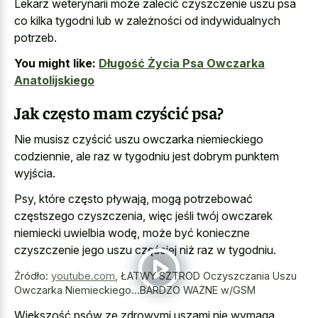
Lekarz weterynarii może zalecić czyszczenie uszu psa
co kilka tygodni lub w zależności od indywidualnych
potrzeb.
You might like:
Długość Życia Psa Owczarka
Anatolijskiego
Jak często mam czyścić psa?
Nie musisz czyścić uszu owczarka niemieckiego
codziennie, ale raz w tygodniu jest dobrym punktem
wyjścia.
Psy, które często pływają, mogą potrzebować
częstszego czyszczenia, więc jeśli twój owczarek
niemiecki uwielbia wodę, może być konieczne
czyszczenie jego uszu częściej niż raz w tygodniu.
Źródło:
youtube.com
,
ŁATWY SZTROD Oczyszczania Uszu
Owczarka Niemieckiego...BARDZO WAŻNE w/GSM
Większość psów ze
zdrowymi uszami nie wymaga