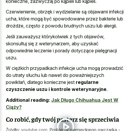
konieczne, zazwyczaj po kąpieli lub kąpieli.
Czerwienienie, obrzęk i wydzielanie są objawami infekcji
ucha, które mogą być spowodowane przez bakterie lub
drożdże, często z powodu brudnych uszu lub alergii.
Jeśli zauważysz którykolwiek z tych objawów,
skonsultuj się z weterynarzem, aby uzyskać
odpowiednie leczenie i porady dotyczące pielęgnacji
uszu.
W ciężkich przypadkach infekcje ucha mogą prowadzić
do utraty słuchu lub nawet do poważniejszych
powikłań, dlatego konieczne jest
regularne
czyszczenie uszu i kontrole weterynaryjne
.
Additional reading:
Jak Długo Chihuahua Jest W
Ciąży?
Co robić, gdy twój pasterz się sprzeciwia
Źródło:
youtube.com
,
Problemy niemieckiego owczarka -