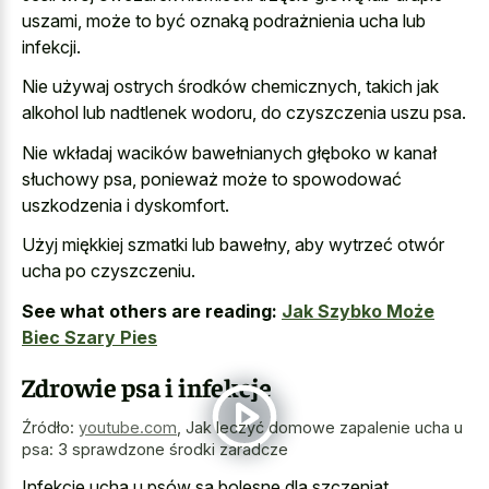
uszami, może to być oznaką podrażnienia ucha lub
infekcji.
Nie używaj ostrych środków chemicznych, takich jak
alkohol lub nadtlenek wodoru, do czyszczenia uszu psa.
Nie wkładaj wacików bawełnianych głęboko w kanał
słuchowy psa, ponieważ może to spowodować
uszkodzenia i dyskomfort.
Użyj miękkiej szmatki lub bawełny, aby wytrzeć otwór
ucha po czyszczeniu.
See what others are reading:
Jak Szybko Może
Biec Szary Pies
Zdrowie psa i infekcje
Źródło:
youtube.com
,
Jak leczyć domowe zapalenie ucha u
psa: 3 sprawdzone środki zaradcze
Infekcje ucha u psów są bolesne dla szczeniąt,