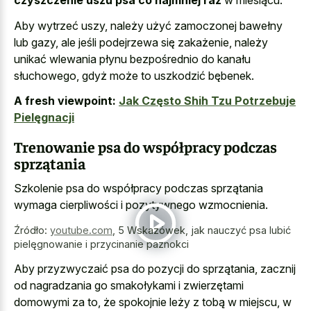
czyszczenie uszu psa co najmniej raz
w miesiącu.
Aby wytrzeć uszy, należy użyć zamoczonej bawełny
lub gazy, ale jeśli podejrzewa się zakażenie, należy
unikać wlewania płynu bezpośrednio do kanału
słuchowego, gdyż może to uszkodzić bębenek.
A fresh viewpoint:
Jak Często Shih Tzu Potrzebuje
Pielęgnacji
Trenowanie psa do współpracy podczas
sprzątania
Szkolenie psa do współpracy podczas sprzątania
wymaga cierpliwości i pozytywnego wzmocnienia.
Źródło:
youtube.com
,
5 Wskazówek, jak nauczyć psa lubić
pielęgnowanie i przycinanie paznokci
Aby przyzwyczaić psa do pozycji do sprzątania, zacznij
od nagradzania go smakołykami i zwierzętami
domowymi za to, że spokojnie leży z tobą w miejscu, w