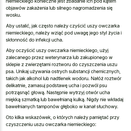
niemieckiego konieczne jest zbadanie ich pod kątem
objawów zakażenia lub silnego nagromadzenia się
wosku.
Aby ustalić, jak często należy czyścić uszy owczarka
niemieckiego, należy wziąć pod uwagę jego styl życia i
skłonność do infekcji ucha.
Aby oczyścić uszy owczarka niemieckiego, użyj
zalecanego przez weterynarza lub zakupionego w
sklepie z zwierzętami roztworu do czyszczenia uszu
psa. Unikaj używania ostrych substancji chemicznych,
takich jak alkohol lub nadtlenek wodoru. Nałóż roztwór
delikatnie, zamasuj podstawę ucha i pozwól psu
potrząsnąć głową. Następnie wytrzyj otwór ucha
miękką szmatką lub bawełnianą kulką. Nigdy nie wkładaj
bawełnianych tamponów głęboko w kanał słuchowy.
Oto kilka wskazówek, o których należy pamiętać przy
czyszczeniu uszu owczarka niemieckiego: