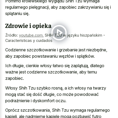
Pomimo królewskiego wyglądu Shih Tzu wymaga
regularnego pielęgnacji, aby zapobiec zakrzywianiu się i
splątaniu się.
Zdrowie i opieka
Źródło:
youtube.com
,
SHIH TZU w języku hiszpańskim -
Características y cuidados
Codzienne szczotkowanie i grzebanie jest niezbędne,
aby zapobiec powstawaniu węzłów i splątków.
Ich długie, cienkie włosy łatwo się zaplątują, dlatego
ważne jest codzienne szczotkowanie, aby temu
zapobiec.
Włosy Shih Tzu szybko rosną, a ich włosy na twarzy
mogą stać się dość długie, co może powodować
podrażnienie i dyskomfort oczu.
Oprócz szczotkowania, Shih Tzu wymaga regularnego
kąpieli, ale nadmierne kąpiele mogą pozbawić futro