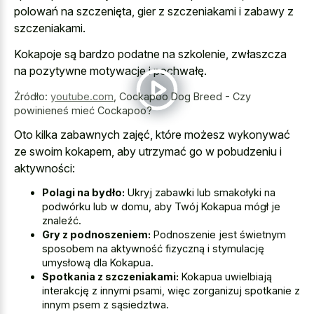
polowań na szczenięta, gier z szczeniakami i zabawy z
szczeniakami.
Kokapoje są bardzo podatne na szkolenie, zwłaszcza
na pozytywne motywacje i pochwałę.
Źródło:
youtube.com
,
Cockapoo Dog Breed - Czy
powinieneś mieć Cockapoo?
Oto kilka zabawnych zajęć, które możesz wykonywać
ze swoim kokapem, aby utrzymać go w pobudzeniu i
aktywności:
Polagi na bydło:
Ukryj zabawki lub smakołyki na
podwórku lub w domu, aby Twój Kokapua mógł je
znaleźć.
Gry z podnoszeniem:
Podnoszenie jest świetnym
sposobem na aktywność fizyczną i stymulację
umysłową dla Kokapua.
Spotkania z szczeniakami:
Kokapua uwielbiają
interakcję z innymi psami, więc zorganizuj spotkanie z
innym psem z sąsiedztwa.