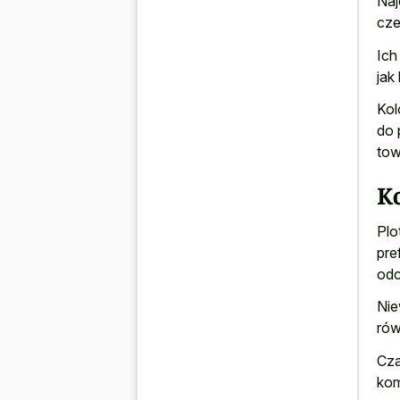
Naj
cze
Ich
jak
Kol
do 
tow
K
Plo
pre
odc
Nie
rów
Cza
kom