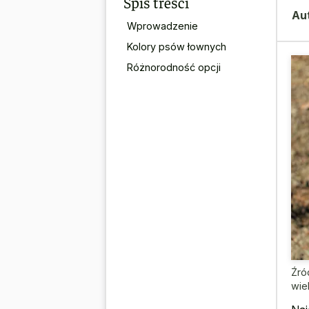
Spis treści
Au
Wprowadzenie
Kolory psów łownych
Różnorodność opcji
Źró
wie