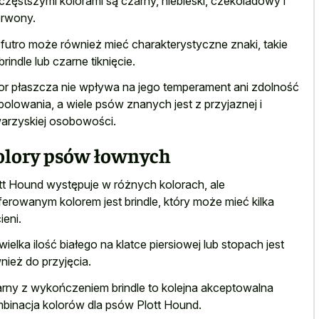
częstszymi kolorami są czarny, niebieski, czekoladowy i
rwony.
 futro może również mieć charakterystyczne znaki, takie
 brindle lub czarne tiknięcie.
or płaszcza nie wpływa na jego temperament ani zdolność
polowania, a wiele psów znanych jest z przyjaznej i
arzyskiej osobowości.
olory psów łownych
tt Hound występuje w różnych kolorach, ale
ferowanym kolorem jest brindle, który może mieć kilka
ieni.
wielka ilość białego na klatce piersiowej lub stopach jest
nież do przyjęcia.
rny z wykończeniem brindle to kolejna akceptowalna
binacja kolorów dla psów Plott Hound.