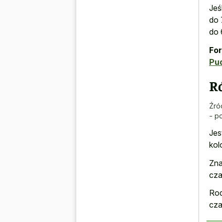
Jeś
do 
do 
For
Pu
R
Źró
- p
Jes
kol
Zna
cza
Rod
cza