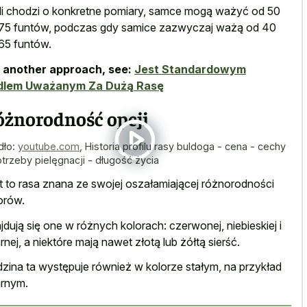
li chodzi o konkretne pomiary, samce mogą ważyć od 50
75 funtów, podczas gdy samice zazwyczaj ważą od 40
65 funtów.
 another approach, see:
Jest Standardowym
dlem Uważanym Za Dużą Rasę
óżnorodność opcji
dło:
youtube.com
,
Historia profilu rasy buldoga - cena - cechy
otrzeby pielęgnacji - długość życia
t to rasa znana ze swojej oszałamiającej różnorodności
orów.
jdują się one w różnych kolorach: czerwonej, niebieskiej i
rnej, a niektóre mają nawet złotą lub żółtą sierść.
zina ta występuje również w kolorze stałym, na przykład
rnym.