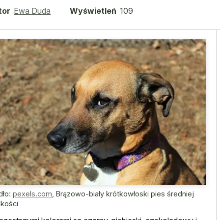
tor
Ewa Duda
Wyświetleń
109
dło:
pexels.com
,
Brązowo-biały krótkowłoski pies średniej
lkości