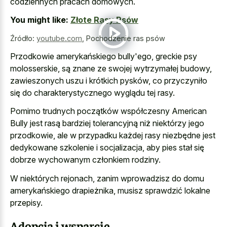
codziennych pracach domowych.
You might like:
Złote Rasy Psów
Źródło:
youtube.com
,
Pochodzenie ras psów
Przodkowie amerykańskiego bully'ego, greckie psy
molosserskie, są znane ze swojej wytrzymałej budowy,
zawieszonych uszu i krótkich pysków, co przyczyniło
się do charakterystycznego wyglądu tej rasy.
Pomimo trudnych początków współczesny American
Bully jest rasą bardziej tolerancyjną niż niektórzy jego
przodkowie, ale w przypadku każdej rasy niezbędne jest
dedykowane szkolenie i socjalizacja, aby pies stał się
dobrze wychowanym członkiem rodziny.
W niektórych rejonach, zanim wprowadzisz do domu
amerykańskiego drapieżnika, musisz sprawdzić lokalne
przepisy.
Adopcja i wsparcie