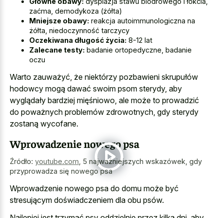
Główne obawy:
dysplazja stawu biodrowego i łokcia,
zaćma, demodykoza (żółta)
Mniejsze obawy:
reakcja autoimmunologiczna na
żółta, niedoczynność tarczycy
Oczekiwana długość życia:
8-12 lat
Zalecane testy:
badanie ortopedyczne, badanie
oczu
Warto zauważyć, że niektórzy pozbawieni skrupułów
hodowcy mogą dawać swoim psom sterydy, aby
wyglądały bardziej mięśniowo, ale może to prowadzić
do poważnych problemów zdrowotnych, gdy sterydy
zostaną wycofane.
Wprowadzenie nowego psa
Źródło:
youtube.com
,
5 najważniejszych wskazówek, gdy
przyprowadza się nowego psa
Wprowadzenie nowego psa do domu może być
stresującym doświadczeniem dla obu psów.
Najlepiej jest trzymać psy oddzielnie przez kilka dni, aby