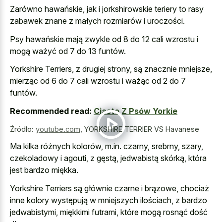
Zarówno hawańskie, jak i
jorkshirowskie teriery to rasy
zabawek znane
z małych rozmiarów i uroczości.
Psy hawańskie mają zwykle od 8 do 12 cali wzrostu i
mogą ważyć od 7 do 13 funtów.
Yorkshire Terriers, z drugiej strony, są znacznie mniejsze,
mierząc od 6 do 7 cali wzrostu i ważąc od 2 do 7
funtów.
Recommended read:
Ciasto Z Psów Yorkie
Źródło:
youtube.com
,
YORKSHIRE TERRIER VS Havanese
Ma kilka różnych kolorów, m.in. czarny, srebrny, szary,
czekoladowy i agouti, z gęstą, jedwabistą skórką, która
jest bardzo miękka.
Yorkshire Terriers są głównie czarne i brązowe, chociaż
inne kolory występują w mniejszych ilościach, z bardzo
jedwabistymi, miękkimi futrami, które mogą rosnąć dość