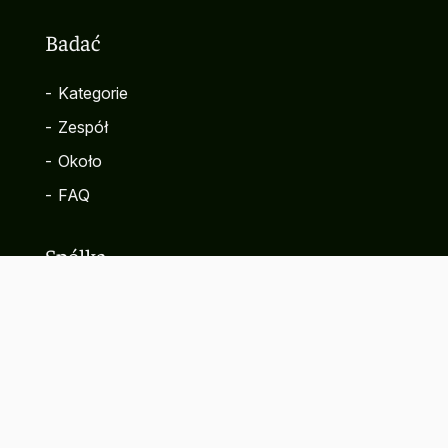
Badać
-
Kategorie
-
Zespół
-
Około
-
FAQ
Spółka
-
Kontakt
-
Polityka prywatności
-
Warunki korzystania z serwisu