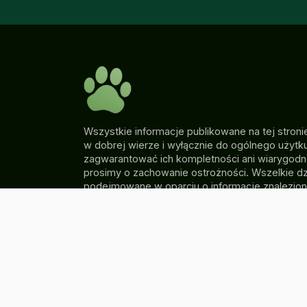
Wszystkie informacje publikowane na tej stroni
w dobrej wierze i wyłącznie do ogólnego użyt
zagwarantować ich kompletności ani wiarygodn
prosimy o zachowanie ostrożności. Wszelkie dz
podejmowane w oparciu o informacje znalezion
pieskumpel.pl są podejmowane wyłącznie wedł
użytkownika. PiesKumpel nie ponosi odpowiedzi
jakiekolwiek straty i/lub szkody poniesione w z
wykorzystaniem dostarczonych informacji.