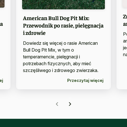
Z
American Bull Dog Pit Mix:
sa
a
Przewodnik po rasie, pielęgnacja
i zdrowie
P
a
Dowiedz się więcej o rasie American
j
Bull Dog Pit Mix, w tym o
n
temperamencie, pielęgnacji i
potrzebach fizycznych, aby mieć
szczęśliwego i zdrowego zwierzaka.
ej
Przeczytaj więcej