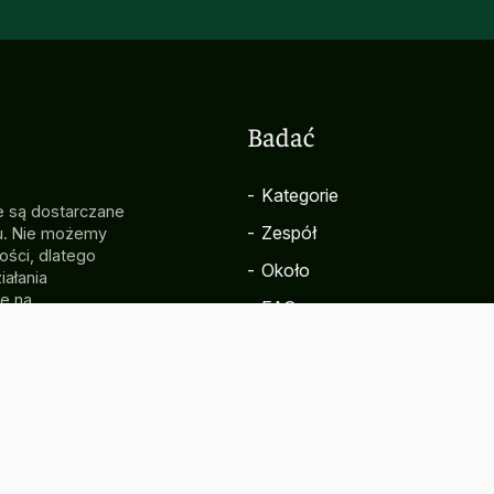
Badać
-
Kategorie
e są dostarczane
-
Zespół
ku. Nie możemy
ości, dlatego
-
Około
iałania
e na
-
FAQ
ug uznania
alności za
wiązku z