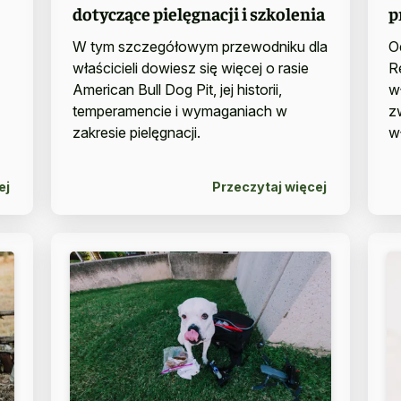
dotyczące pielęgnacji i szkolenia
p
W tym szczegółowym przewodniku dla
O
właścicieli dowiesz się więcej o rasie
R
American Bull Dog Pit, jej historii,
wł
temperamencie i wymaganiach w
z
zakresie pielęgnacji.
wł
ej
Przeczytaj więcej