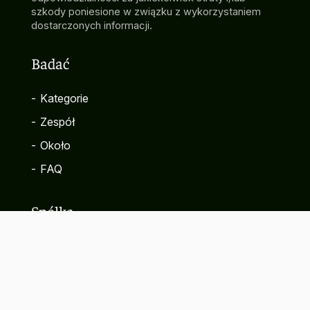
szkody poniesione w związku z wykorzystaniem
dostarczonych informacji.
Badać
-
Kategorie
-
Zespół
-
Około
-
FAQ
Spółka
-
Kontakt
-
Polityka prywatności
-
Warunki korzystania z serwisu