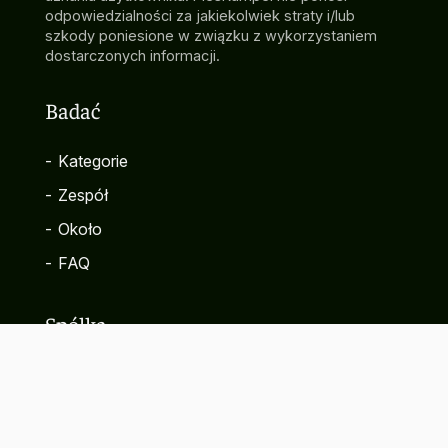
odpowiedzialności za jakiekolwiek straty i/lub
szkody poniesione w związku z wykorzystaniem
dostarczonych informacji.
Badać
-
Kategorie
-
Zespół
-
Około
-
FAQ
Spółka
-
Kontakt
-
Polityka prywatności
-
Warunki korzystania z serwisu