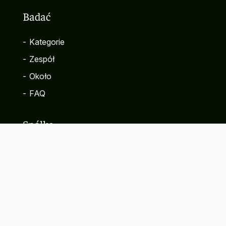
Badać
-
Kategorie
-
Zespół
-
Około
-
FAQ
Spółka
-
Kontakt
-
Polityka prywatności
-
Warunki korzystania z serwisu