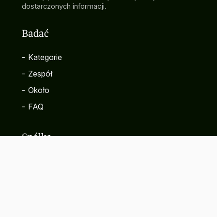
dostarczonych informacji.
Badać
-
Kategorie
-
Zespół
-
Około
-
FAQ
Spółka
-
Kontakt
-
Polityka prywatności
-
Warunki korzystania z serwisu