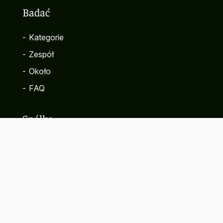
Badać
-
Kategorie
-
Zespół
-
Około
-
FAQ
Spółka
-
Kontakt
-
Polityka prywatności
-
Warunki korzystania z serwisu