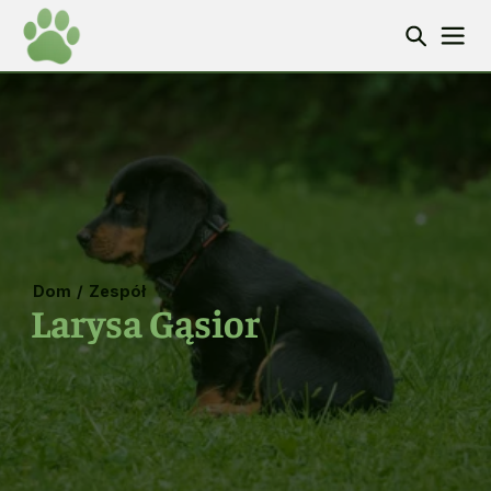
Dom
/
Zespół
Larysa Gąsior