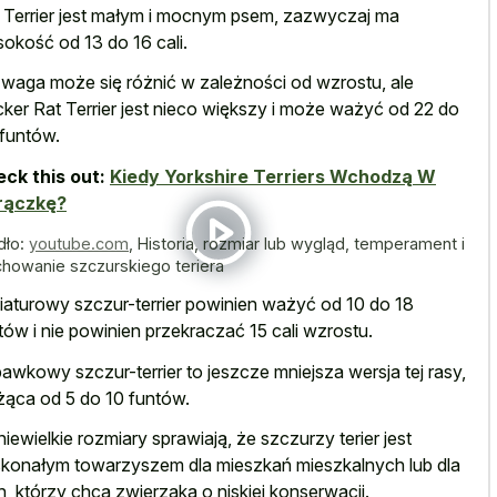
 Terrier jest małym i mocnym psem, zazwyczaj ma
okość od 13 do 16 cali.
 waga może się różnić w zależności od wzrostu, ale
ker Rat Terrier jest nieco większy i może ważyć od 22 do
funtów.
ck this out:
Kiedy Yorkshire Terriers Wchodzą W
rączkę?
dło:
youtube.com
,
Historia, rozmiar lub wygląd, temperament i
howanie szczurskiego teriera
iaturowy szczur-terrier powinien ważyć od 10 do 18
tów i nie powinien przekraczać 15 cali wzrostu.
awkowy szczur-terrier to jeszcze mniejsza wersja tej rasy,
ąca od 5 do 10 funtów.
niewielkie rozmiary sprawiają, że szczurzy terier jest
konałym towarzyszem dla mieszkań mieszkalnych lub dla
h, którzy chcą zwierzaka o niskiej konserwacji.