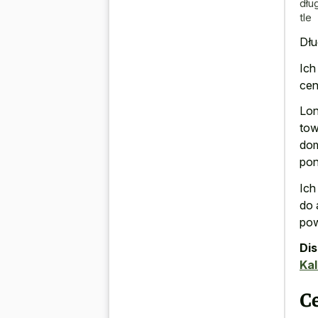
dłu
tle
Dłu
Ich
cen
Lon
tow
dom
pon
Ich
do 
pow
Di
Kal
Ce