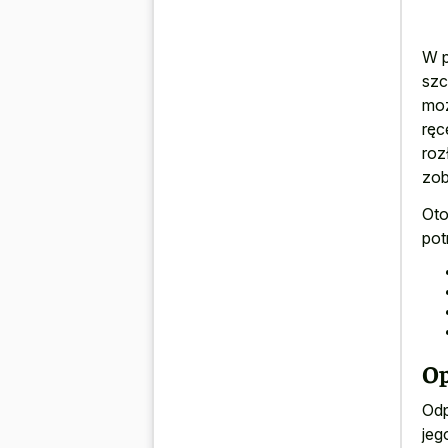
W p
szc
moż
ręc
roz
zob
Oto
pot
Op
Odp
jeg