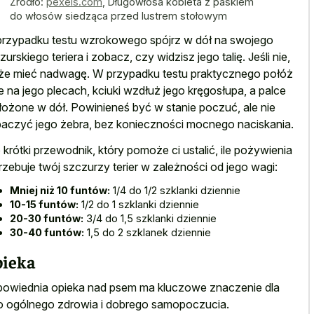
Źródło:
pexels.com
,
Długowłosa kobieta z paskiem
do włosów siedząca przed lustrem stołowym
rzypadku testu wzrokowego spójrz w dół na swojego
zurskiego teriera i zobacz, czy widzisz jego talię. Jeśli nie,
e mieć nadwagę. W przypadku testu praktycznego połóż
e na jego plecach, kciuki wzdłuż jego kręgosłupa, a palce
łożone w dół. Powinieneś być w stanie poczuć, ale nie
aczyć jego żebra, bez konieczności mocnego naciskania.
 krótki przewodnik, który pomoże ci ustalić, ile pożywienia
rzebuje twój szczurzy terier w zależności od jego wagi:
Mniej niż 10 funtów:
1/4 do 1/2 szklanki dziennie
10-15 funtów:
1/2 do 1 szklanki dziennie
20-30 funtów:
3/4 do 1,5 szklanki dziennie
30-40 funtów:
1,5 do 2 szklanek dziennie
ieka
owiednia opieka nad psem ma kluczowe znaczenie dla
o ogólnego zdrowia i dobrego samopoczucia.