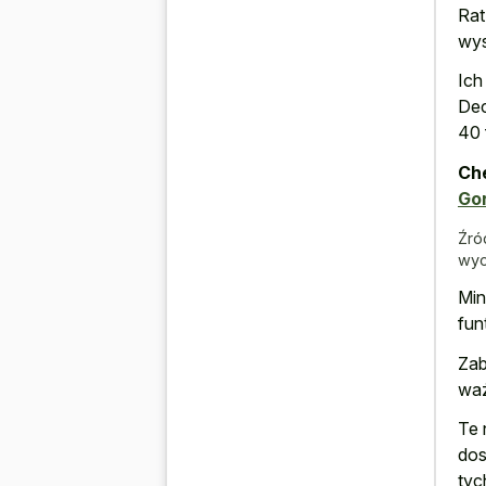
Rat
wys
Ich
Dec
40 
Che
Go
Źró
wyc
Min
fun
Zab
waż
Te 
dos
tyc