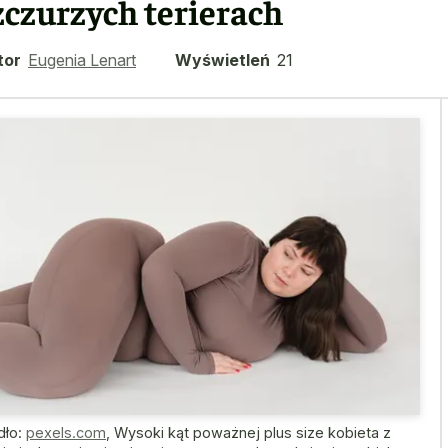
zczurzych terierach
tor
Eugenia Lenart
Wyświetleń
21
dło:
pexels.com
,
Wysoki kąt poważnej plus size kobieta z