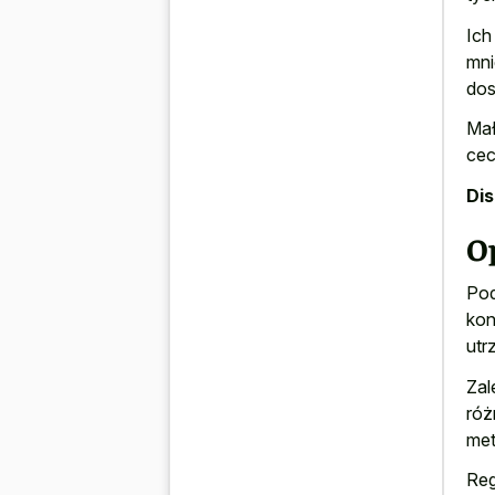
Ich
mni
dos
Mał
cec
Di
O
Pod
kon
utr
Zal
róż
met
Reg