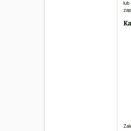
lub
zap
Ka
Zal