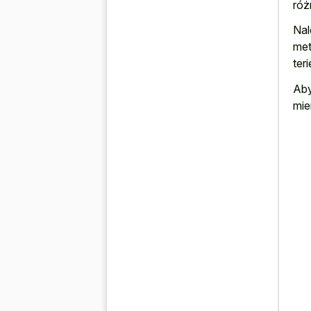
róż
Nal
met
ter
Aby
mie