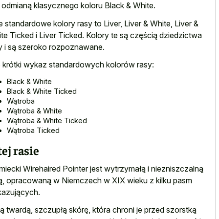
t odmianą klasycznego koloru Black & White.
e standardowe kolory rasy to Liver, Liver & White, Liver &
te Ticked i Liver Ticked. Kolory te są częścią dziedzictwa
y i są szeroko rozpoznawane.
 krótki wykaz standardowych kolorów rasy:
Black & White
Black & White Ticked
Wątroba
Wątroba & White
Wątroba & White Ticked
Wątroba Ticked
tej rasie
miecki Wirehaired Pointer jest wytrzymałą i niezniszczalną
ą, opracowaną w Niemczech w XIX wieku z kilku pasm
azujących.
ą twardą, szczupłą skórę, która chroni je przed szorstką