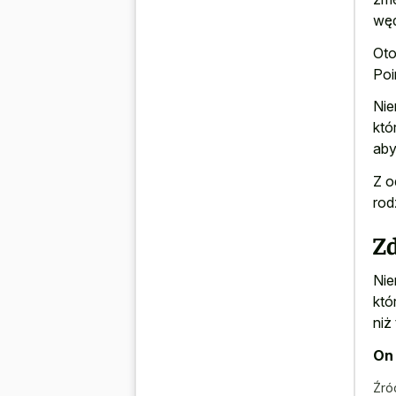
węd
Oto
Poi
Nie
któ
ab
Z o
rod
Z
Nie
któ
niż
On 
Źró