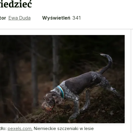
iedzieć
tor
Ewa Duda
Wyświetleń
341
dło:
pexels.com
,
Niemieckie szczeniaki w lesie