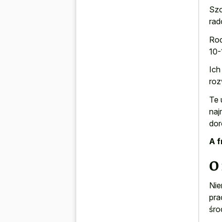
Szc
rad
Rod
10-
Ich
roz
Te 
naj
dor
A f
O 
Nie
pra
śro