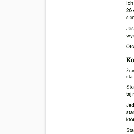
Ich
26 
sier
Jes
wym
Oto
Ko
Źró
sta
Sta
tej 
Jed
sta
któ
Sta