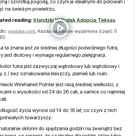
oną i szorstką pogodą, co czyni je idealnymi do polowań i
ęć na świeżym powietrzu.
ated reading:
Irlandzki Wilkołak Adopcja Teksas
dło:
youtube.com
,
Każda rasa psów wyjaśniona (część 1)
RED
a ta znana jest ze średniej długości podwójnego futra,
ry jest drutowy i wymaga regularnego pielęgnacji.
 kolor futra jest zazwyczaj wątrobowy lub wątrobowy i
ły z / bez oznakowania kleszczy, plamek lub roan.
miecki Wirehaired Pointer jest rasą średniej wielkości, z
cami o wysokości od 24 do 26 cali, a samice co najmniej
ali.
 długość życia wynosi od 14 do 16 lat, co czyni z nich
gotrwałych towarzyszy.
naturalnie skłonni do spędzania godzin na zewnątrz bez
czenia, co sprawia, że są idealne dla rodzin, które lubią