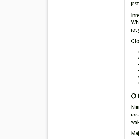
jes
Inn
Whi
ras
Oto
O 
Nie
ras
wsk
Maj