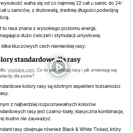
 wysokość waha się od co najmniej 22 cali u samic do 24-
cali u samców, z drutowatą, średniej długości podwójną
ścią.
t to rasa znana z wysokiego poziomu energii,
agająca dużo ćwiczeń i stymulacji umysłowej.
 kilka kluczowych cech niemieckiej rasy:
lory standardowe dla rasy
dło:
youtube.com
,
Co to jest rodzaj rasy i jak zmieniają się
ndardy dla psów?
ndardowe kolory rasy są istotnym aspektem tożsamości
rasy.
nym z najbardziej rozpoznawalnych kolorów
ndardowych rasy jest czarno-biały, klasyczna kombinacja,
rej trudno nie zauważyć.
ndard rasy obejmuje również Black & White Ticked, który