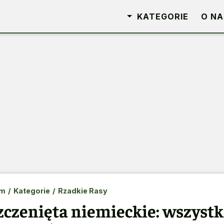
KATEGORIE
O NA
m
/
Kategorie
/
Rzadkie Rasy
zczenięta niemieckie: wszystk