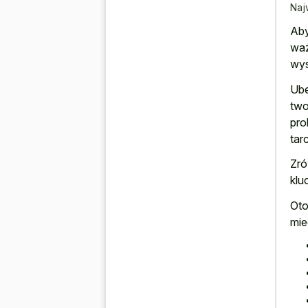
Naj
Aby
waż
wys
Ube
two
pro
tar
Zró
klu
Oto
mie