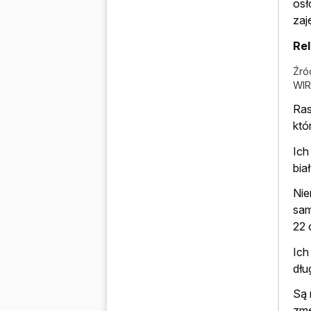
osł
zaj
Rel
Źró
WI
Ras
któ
Ich
bia
Nie
sam
22 c
Ich
dłu
Są 
zmę