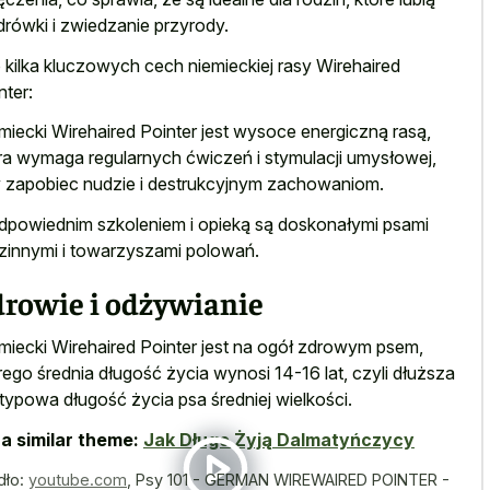
rówki i zwiedzanie przyrody.
 kilka kluczowych cech niemieckiej rasy Wirehaired
nter:
miecki Wirehaired Pointer jest wysoce energiczną rasą,
ra wymaga regularnych ćwiczeń i stymulacji umysłowej,
y
zapobiec nudzie i destrukcyjnym zachowaniom
.
dpowiednim szkoleniem i opieką są doskonałymi psami
zinnymi i towarzyszami polowań.
drowie i odżywianie
miecki Wirehaired Pointer jest na ogół zdrowym psem,
rego średnia długość życia wynosi 14-16 lat, czyli dłuższa
 typowa długość życia psa średniej wielkości.
a similar theme:
Jak Długo Żyją Dalmatyńczycy
dło:
youtube.com
,
Psy 101 - GERMAN WIREWAIRED POINTER -