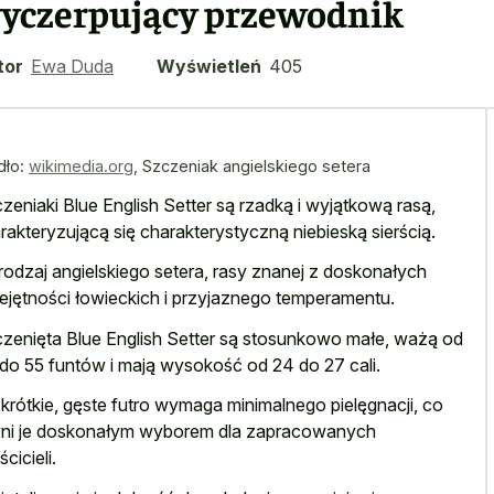
yczerpujący przewodnik
tor
Ewa Duda
Wyświetleń
405
dło:
wikimedia.org
,
Szczeniak angielskiego setera
zeniaki Blue English Setter są rzadką i wyjątkową rasą,
rakteryzującą się charakterystyczną niebieską sierścią.
rodzaj angielskiego setera, rasy znanej z doskonałych
ejętności łowieckich i przyjaznego temperamentu.
zenięta Blue English Setter są stosunkowo małe, ważą od
do 55 funtów i mają wysokość od 24 do 27 cali.
 krótkie, gęste futro wymaga minimalnego pielęgnacji, co
ni je doskonałym wyborem dla zapracowanych
cicieli.