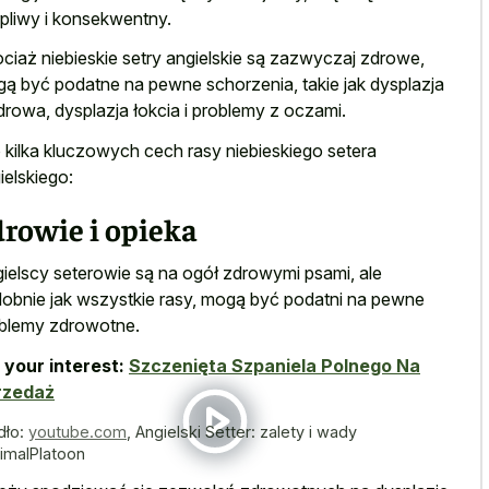
rpliwy i konsekwentny.
ciaż niebieskie setry angielskie są zazwyczaj zdrowe,
ą być podatne na pewne schorzenia, takie jak dysplazja
drowa, dysplazja łokcia i problemy z oczami.
 kilka kluczowych cech rasy niebieskiego setera
ielskiego:
rowie i opieka
ielscy seterowie są na ogół zdrowymi psami, ale
obnie jak wszystkie rasy, mogą być podatni na pewne
blemy zdrowotne.
 your interest:
Szczenięta Szpaniela Polnego Na
rzedaż
dło:
youtube.com
,
Angielski Setter: zalety i wady
imalPlatoon