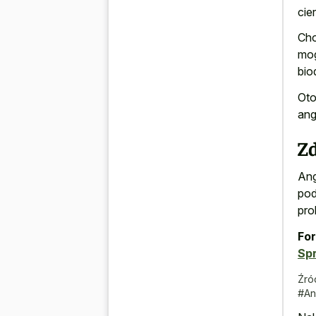
cie
Cho
mog
bio
Oto
ang
Zd
Ang
pod
pro
For
Sp
Źró
#An