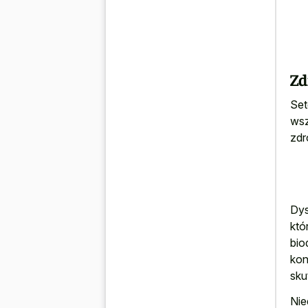
Zd
Set
wsz
zdr
Dys
któ
bio
kon
sku
Nie