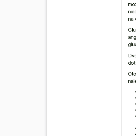
moż
nie
na 
Głu
ang
głu
Dys
dot
Oto
nal