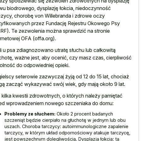
eży spodziewać się zezwoleń zdrowotnych na dysplazję
wu biodrowego, dysplazję łokcia, niedoczynność
czycy, chorobę von Willebranda i zdrowe oczy
tyfikowanych przez Fundację Rejestru Okowego Psy
RF). Te zezwolenia można sprawdzić na stronie
ernetowej OFA (offa.org).
li u psa zdiagnozowano utratę słuchu lub całkowitą
chotę, ważne jest, aby ocenić, czy masz czas, cierpliwość
dolność do odpowiedniej opieki.
ielscy seterowie zazwyczaj żyją od 12 do 15 lat, chociaż
ą zacząć wykazywać swój wiek, gdy mają około 9 lat.
 kilka kwestii zdrowotnych, o których należy pamiętać
ed wprowadzeniem nowego szczeniaka do domu:
Problemy ze słuchem:
Około 2 procent badanych
szczeniąt będzie cierpiało na głuchotę w jednym lub obu
uszach. Choroba tarczycy: autoimmunologiczne zapalenie
tarczycy, w którym układ odpornościowy atakuje tarczycę,
jest powszechnym dolegliwością. Dysplazja łokcia: ta