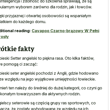
 inteligencja i zdolność do szkolenia sprawiają, że są
ularnym wyborem zarówno dla rodzin, jak i łowców.
ęki przyjaznej i otwartej osobowości są wspaniałym
atkiem do każdego domu.
itional reading:
Cavapoo Czarno-brązowy W Pełni
rosły
ótkie fakty
bieski Setter angielski to piękna rasa. Oto kilka faktów,
re pomogą ci zacząć:
bieski seter angielski pochodzi z Anglii, gdzie hodowano
ze względu na jego wyjątkowe umiejętności łowieckie.
mień ten należy do średniej do dużej kategorii, co czyni go
konałym towarzyszem dla aktywnych rodzin.
ielscy seterowie są częścią grupy ras sportowych, co
acza, że zostały wyhodowane ze względu na ich