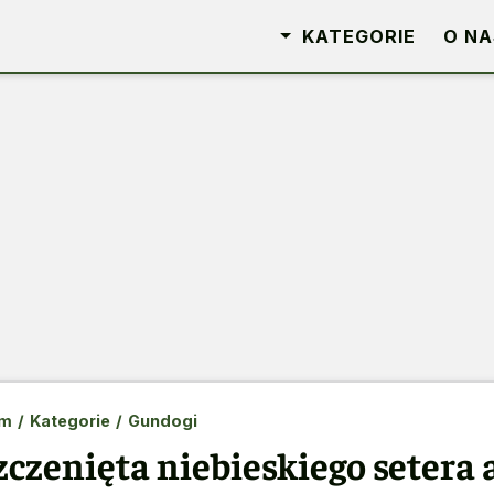
KATEGORIE
O NA
m
/
Kategorie
/
Gundogi
zczenięta niebieskiego setera 