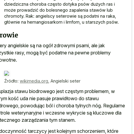
dziedziczna choroba często dotyka psów dużych ras i
może prowadzić do bolesnego zapalenia stawów lub
chromoty. Rak: angielscy seterowie są podatni na raka,
głównie na hemangiosarkom i limfom, u starszych psów.
rowie
ery angielskie są na ogół zdrowymi psami, ale jak
ystkie rasy, mogą być podatne na pewne problemy
owotne.
Źródło:
wikimedia.org
,
Angielski seter
plazja stawu biodrowego jest częstym problemem, w
rym kość uda nie pasuje prawidłowo do stawu
drowego, powodując ból i choroba tylnych nóg. Regularne
trole weterynaryjne i wczesne wykrycie są kluczowe dla
tecznego zarządzania tym stanem.
doczynność tarczycy jest kolejnym schorzeniem, które