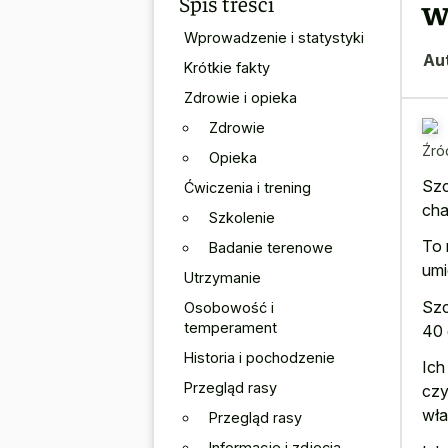
Spis treści
w
Wprowadzenie i statystyki
Au
Krótkie fakty
Zdrowie i opieka
Zdrowie
Źró
Opieka
Szc
Ćwiczenia i trening
cha
Szkolenie
To 
Badanie terenowe
umi
Utrzymanie
Szc
Osobowość i
temperament
40 
Historia i pochodzenie
Ich
Przegląd rasy
czy
właś
Przegląd rasy
Informacje i zdjęcia