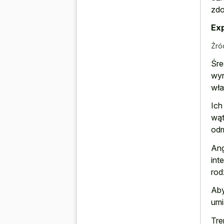
zdo
Exp
Źró
Śre
wyn
wła
Ich
wąt
odm
Ang
int
rod
Aby
umi
Tre