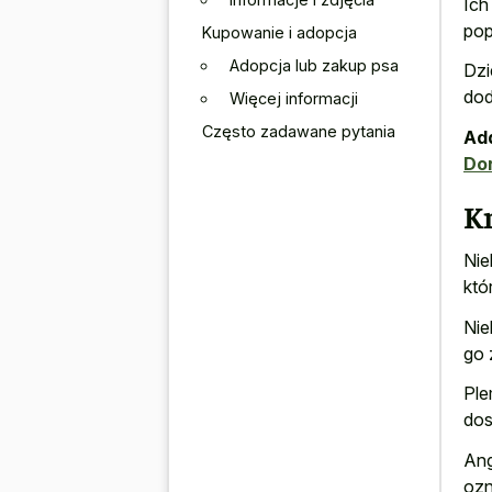
Ich
pop
Kupowanie i adopcja
Adopcja lub zakup psa
Dzi
dod
Więcej informacji
Często zadawane pytania
Add
Do
Kr
Nie
któ
Nie
go 
Ple
dos
Ang
ozn