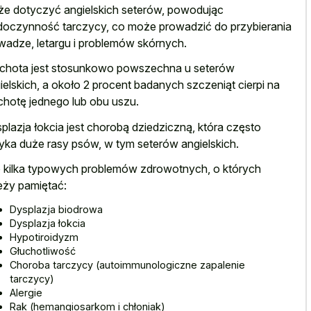
e dotyczyć angielskich seterów, powodując
doczynność tarczycy, co może prowadzić do przybierania
wadze, letargu i problemów skórnych.
chota jest stosunkowo powszechna u seterów
ielskich, a około 2 procent badanych szczeniąt cierpi na
chotę jednego lub obu uszu.
plazja łokcia jest chorobą dziedziczną, która często
yka duże rasy psów, w tym seterów angielskich.
 kilka typowych problemów zdrowotnych, o których
eży pamiętać:
Dysplazja biodrowa
Dysplazja łokcia
Hypotiroidyzm
Głuchotliwość
Choroba tarczycy (autoimmunologiczne zapalenie
tarczycy)
Alergie
Rak (hemangiosarkom i chłoniak)