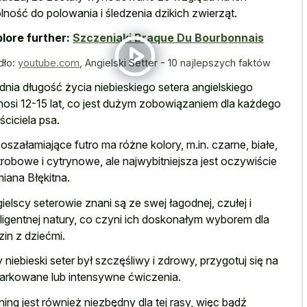
lność do polowania i śledzenia dzikich zwierząt.
lore further:
Szczeniaki Braque Du Bourbonnais
dło:
youtube.com
,
Angielski Setter - 10 najlepszych faktów
dnia długość życia niebieskiego setera angielskiego
osi 12-15 lat, co jest dużym zobowiązaniem dla każdego
ściciela psa.
 oszałamiające futro ma różne kolory, m.in. czarne, białe,
robowe i cytrynowe, ale najwybitniejsza jest oczywiście
iana Błękitna.
ielscy seterowie znani są ze swej łagodnej, czułej i
eligentnej natury, co czyni ich doskonałym wyborem dla
zin z dziećmi.
 niebieski seter był szczęśliwy i zdrowy, przygotuj się na
arkowane lub intensywne ćwiczenia.
ning jest również niezbędny dla tej rasy, więc bądź