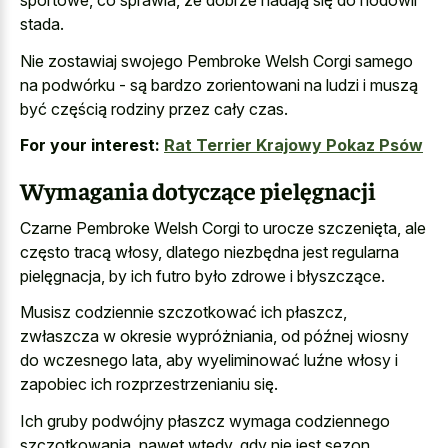
sportowe, co sprawia, że dobrze nadają się do hodowli
stada.
Nie zostawiaj swojego Pembroke Welsh Corgi samego
na podwórku - są bardzo zorientowani na ludzi i muszą
być częścią rodziny przez cały czas.
For your interest:
Rat Terrier Krajowy Pokaz Psów
Wymagania dotyczące pielęgnacji
Czarne Pembroke Welsh Corgi to urocze szczenięta, ale
często tracą włosy, dlatego niezbędna jest regularna
pielęgnacja, by ich futro było zdrowe i błyszczące.
Musisz codziennie szczotkować ich płaszcz,
zwłaszcza w okresie wypróżniania, od późnej wiosny
do wczesnego lata, aby wyeliminować luźne włosy i
zapobiec ich rozprzestrzenianiu się.
Ich gruby podwójny płaszcz wymaga codziennego
szczotkowania, nawet wtedy, gdy nie jest sezon