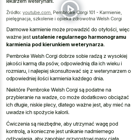
lekarzem weterynarii.
Źródło:
youtube.com
,
Pembroke Corgi 101 - Karmienie,
pielęgnacja, szkolenie i opieka zdrowotna Welsh Corgi
Darmowe karmienie może prowadzić do otyłości, więc
ważne jest
ustalenie regularnego harmonogramu
karmienia pod kierunkiem weterynarza
.
Pembroke Welsh Corgi dobrze sobie radzą z wysokiej
jakości karmą dla psów, odpowiednią dla ich wieku i
rozmiaru, i najlepiej skonsultować się z weterynarzem o
odpowiedniej ilości karmienia każdego dnia.
Niektóre Pembroke Welsh Corgi są podatne na
przybieranie na wadze, co może dodatkowo obciążać
ich długie, niskie plecy, dlatego ważne jest, aby mieć na
uwadze ich spożycie kalorii.
Ćwiczenia są niezbędne, aby utrzymać wagę pod
kontrolą, a konieczne jest unikanie nadmiernego
odżywiania, aby zapobiec przyrostowi masy ciała.