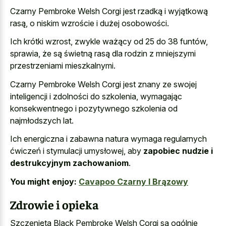
Czarny Pembroke Welsh Corgi jest rzadką i wyjątkową
rasą, o niskim wzroście i dużej osobowości.
Ich krótki wzrost, zwykle ważący od 25 do 38 funtów,
sprawia, że są świetną rasą dla rodzin z mniejszymi
przestrzeniami mieszkalnymi.
Czarny Pembroke Welsh Corgi jest znany ze swojej
inteligencji i zdolności do szkolenia, wymagając
konsekwentnego i pozytywnego szkolenia od
najmłodszych lat.
Ich energiczna i zabawna natura wymaga regularnych
ćwiczeń i stymulacji umysłowej, aby
zapobiec nudzie i
destrukcyjnym zachowaniom
.
You might enjoy:
Cavapoo Czarny I Brązowy
Zdrowie i opieka
Szczenięta Black Pembroke Welsh Corgi są ogólnie