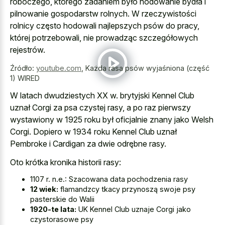
roboczego, którego zadaniem było hodowanie bydła i
pilnowanie gospodarstw rolnych. W rzeczywistości
rolnicy często hodowali najlepszych psów do pracy,
której potrzebowali, nie prowadząc szczegółowych
rejestrów.
Źródło:
youtube.com
,
Każda rasa psów wyjaśniona (część
1) WIRED
W latach dwudziestych XX w. brytyjski Kennel Club
uznał Corgi za psa czystej rasy, a po raz pierwszy
wystawiony w 1925 roku był oficjalnie znany jako Welsh
Corgi. Dopiero w 1934 roku Kennel Club uznał
Pembroke i Cardigan za dwie odrębne rasy.
Oto krótka kronika historii rasy:
1107 r. n.e.: Szacowana data pochodzenia rasy
12 wiek:
flamandzcy tkacy przynoszą swoje psy
pasterskie do Walii
1920-te lata:
UK Kennel Club uznaje Corgi jako
czystorasowe psy