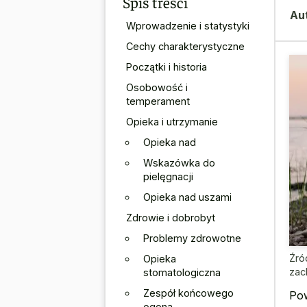
Spis treści
Au
Wprowadzenie i statystyki
Cechy charakterystyczne
Początki i historia
Osobowość i
temperament
Opieka i utrzymanie
Opieka nad
Wskazówka do
pielęgnacji
Opieka nad uszami
Zdrowie i dobrobyt
Problemy zdrowotne
Źró
Opieka
zac
stomatologiczna
Zespół końcowego
Pow
ogona