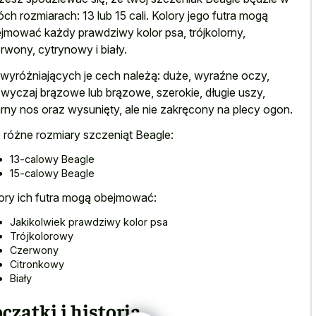
ch rozmiarach: 13 lub 15 cali. Kolory jego futra mogą
jmować każdy prawdziwy kolor psa, trójkolorny,
rwony, cytrynowy i biały.
wyróżniających je cech należą: duże, wyraźne oczy,
wyczaj brązowe lub brązowe, szerokie, długie uszy,
rny nos oraz wysunięty, ale nie zakręcony na plecy ogon.
 różne rozmiary szczeniąt Beagle:
13-calowy Beagle
15-calowy Beagle
ory ich futra mogą obejmować:
Jakikolwiek prawdziwy kolor psa
Trójkolorowy
Czerwony
Citronkowy
Biały
czątki i historia