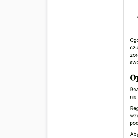
Ogó
czu
zor
swo
O
Bea
nie
Reg
wzg
pod
Aby