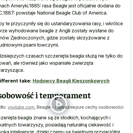
nach Ameryki.1885: rasa Beagle jest oficjalnie dodana do
.1887: powstaje National Beagle Club of America.
by te przyczyniły się do ustandaryzowania rasy, i wkrótce
rze wyhodowane beagle z Anglii zostały wysłane do
nów Zjednoczonych, gdzie zostały skrzyżowane z
udniowymi psami łowczymi.
zisiejszych czasach szczenięta beagla służą nie tylko do
owań, ale również jako wspaniałe zwierzęta
arzyszące.
ifferent take:
Hodowcy Beagli Kieszonkowych
sobowość i temperament
dło:
youtube.com
,
Beagle - najważniejsze cechy osobowości
zenięta beagla znane są ze słodkich, kochających i
ikatnych towarzyszy, posiadają naturalną ciekawość i
oką inteligencję, dzięki czemu są świetnymi przyjaciółmi.