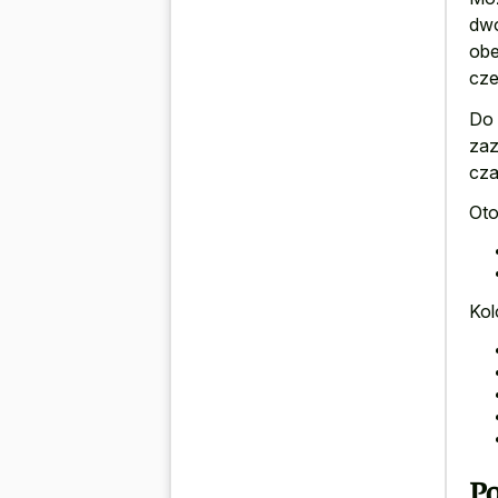
dwó
obe
cze
Do 
zaz
cza
Oto
Kol
Po