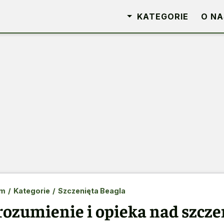
KATEGORIE
O NA
m
/
Kategorie
/
Szczenięta Beagla
rozumienie i opieka nad szcz