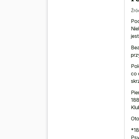
Źró
Poc
Nie
jes
Bea
prz
Pol
co 
skr
Pie
188
Klu
Oto
*18
Psy