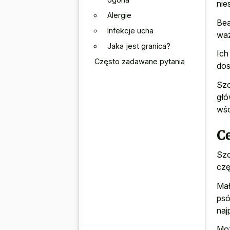
nie
Alergie
Bea
Infekcje ucha
waż
Jaka jest granica?
Ich
Często zadawane pytania
dos
Szc
głó
wśc
C
Szc
czę
Mał
psó
naj
Moż