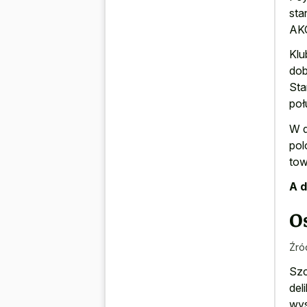
sta
AKC
Klu
dob
Sta
poł
W d
pol
tow
A d
O
Źró
Szc
del
wys