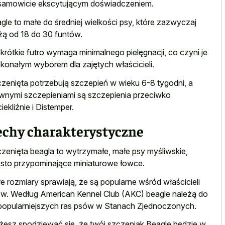
samowicie ekscytującym doświadczeniem.
gle to małe do średniej wielkości psy, które zazwyczaj
ą od 18 do 30 funtów.
 krótkie futro wymaga minimalnego pielęgnacji, co czyni je
konałym wyborem dla zajętych właścicieli.
zenięta potrzebują szczepień w wieku 6-8 tygodni, a
wnymi szczepieniami są szczepienia przeciwko
iekliźnie i Distemper.
echy charakterystyczne
zenięta beagla to wytrzymałe, małe psy myśliwskie,
sto przypominające miniaturowe łowce.
e rozmiary sprawiają, że są popularne wśród właścicieli
w. Według American Kennel Club (AKC) beagle należą do
popularniejszych ras psów w Stanach Zjednoczonych.
esz spodziewać się, że twój szczeniak Beagle będzie w