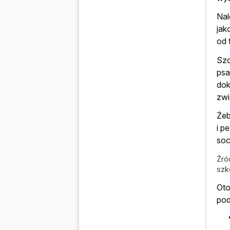
Nal
jak
od 
Szc
psa
dok
zwi
Żeb
i p
soc
Źró
szk
Oto
pod