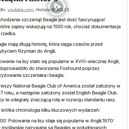
dło:
youtube.com
,
Historia BEAGLES
hodzenie szczeniąt Beagle jest dość fascynujące!
które zapisy wskazują na 1500 rok, chociaż dokumentacja
t rzadka.
gle mają długą historię, która sięga czasów przed
ybyciem Rzymian do Anglii.
owanie na lisy stało się popularne w XVIII-wiecznej Anglii,
doprowadziło do stworzenia Foxhound poprzez
zyżowanie szczeniaka i beagla.
rwszy National Beagle Club of America został założony w
7 roku, a następnie założony został English Beagle Club.
by te odegrały znaczącą rolę w rozwoju standardu rasy.
 krótka chronologia kilku kluczowych wydarzeń:
00: Polowanie na lisy staje się popularne w Anglii.1870:
 myśliwskie nazywane są Beagles w południowych