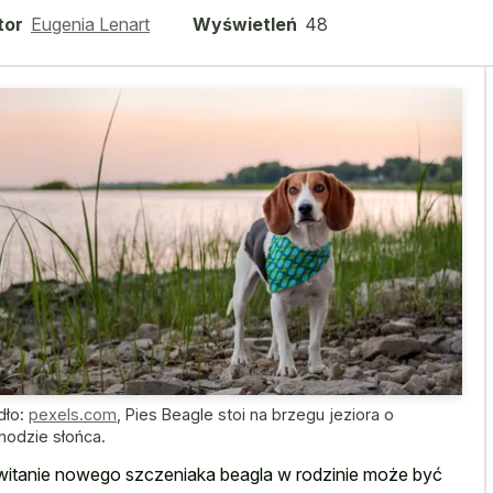
tor
Eugenia Lenart
Wyświetleń
48
dło:
pexels.com
,
Pies Beagle stoi na brzegu jeziora o
hodzie słońca.
itanie nowego szczeniaka beagla w rodzinie może być