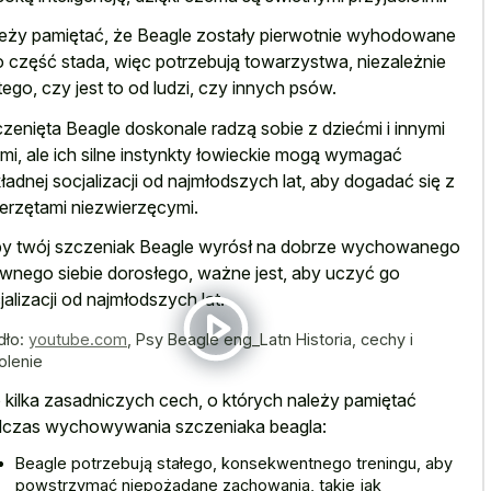
eży pamiętać, że Beagle zostały pierwotnie wyhodowane
o część stada, więc potrzebują towarzystwa, niezależnie
tego, czy jest to od ludzi, czy innych psów.
zenięta Beagle doskonale radzą sobie z dziećmi i innymi
mi, ale ich silne instynkty łowieckie mogą wymagać
ładnej socjalizacji od najmłodszych lat, aby dogadać się z
erzętami niezwierzęcymi.
y twój szczeniak Beagle wyrósł na dobrze wychowanego
ewnego siebie dorosłego, ważne jest, aby uczyć go
jalizacji od najmłodszych lat.
dło:
youtube.com
,
Psy Beagle eng_Latn Historia, cechy i
olenie
 kilka zasadniczych cech, o których należy pamiętać
czas wychowywania szczeniaka beagla:
Beagle potrzebują stałego, konsekwentnego treningu, aby
powstrzymać niepożądane zachowania, takie jak