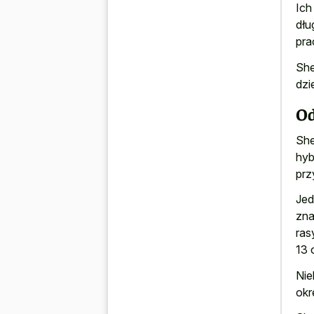
Ich
dłu
pra
She
dzi
Od
She
hyb
prz
Jed
zna
ras
13 
Nie
okr