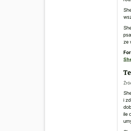
She
wsz
She
psa
ze 
For
Sh
T
Źró
She
i z
dob
ile
um