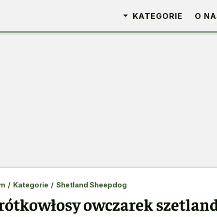
KATEGORIE
O NA
m
/
Kategorie
/
Shetland Sheepdog
rótkowłosy owczarek szetlan