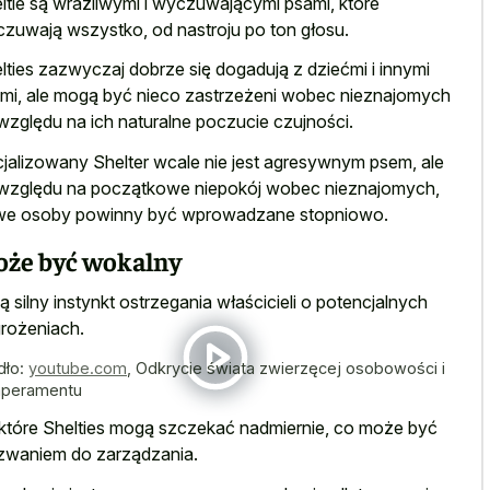
ltie są wrażliwymi i wyczuwającymi psami, które
zuwają wszystko, od nastroju po ton głosu.
lties zazwyczaj dobrze się dogadują z dziećmi i innymi
mi, ale mogą być nieco zastrzeżeni wobec nieznajomych
względu na ich naturalne poczucie czujności.
jalizowany Shelter wcale nie jest agresywnym psem, ale
względu na początkowe niepokój wobec nieznajomych,
e osoby powinny być wprowadzane stopniowo.
że być wokalny
ą silny instynkt ostrzegania właścicieli o potencjalnych
rożeniach.
dło:
youtube.com
,
Odkrycie świata zwierzęcej osobowości i
peramentu
które Shelties mogą szczekać nadmiernie, co może być
waniem do zarządzania.