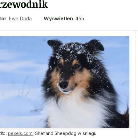
rzewodnik
tor
Ewa Duda
Wyświetleń
455
dło:
pexels.com
,
Shetland Sheepdog w śniegu