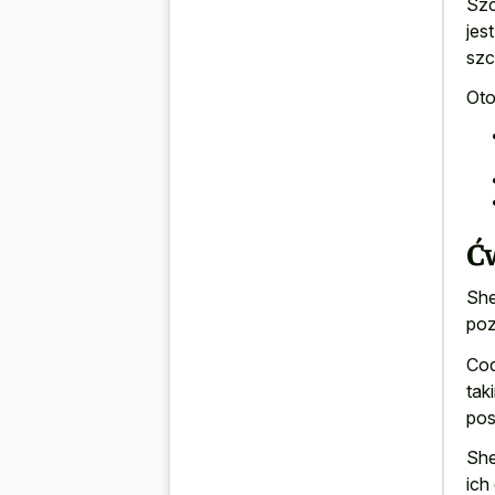
Szc
jes
szc
Oto
Ćw
She
poz
Cod
tak
pos
She
ich