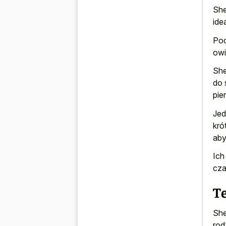
She
ide
Poc
owi
She
do 
pie
Jed
kró
aby
Ich
cza
T
She
rod