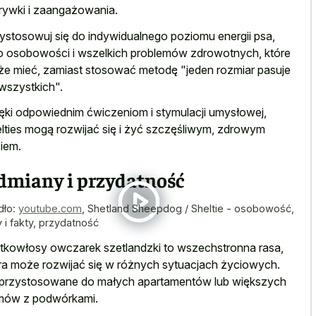
rywki i zaangażowania.
ystosowuj się do indywidualnego poziomu energii psa,
o osobowości i wszelkich problemów zdrowotnych, które
e mieć, zamiast stosować metodę "jeden rozmiar pasuje
wszystkich".
ęki odpowiednim ćwiczeniom i stymulacji umysłowej,
lties mogą rozwijać się i żyć szczęśliwym, zdrowym
iem.
dmiany i przydatność
dło:
youtube.com
,
Shetland Sheepdog / Sheltie - osobowość,
y i fakty, przydatność
tkowłosy owczarek szetlandzki to wszechstronna rasa,
ra może rozwijać się w różnych sytuacjach życiowych.
przystosowane do małych apartamentów lub większych
mów z podwórkami.