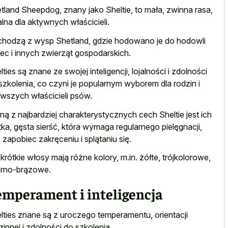
tland Sheepdog, znany jako Sheltie, to mała, zwinna rasa,
alna dla aktywnych właścicieli.
hodzą z wysp Shetland, gdzie hodowano je do hodowli
ec i innych zwierząt gospodarskich.
lties są znane ze swojej inteligencji, lojalności i zdolności
szkolenia, co czyni je popularnym wyborem dla rodzin i
rwszych właścicieli psów.
ną z najbardziej charakterystycznych cech Sheltie jest ich
tka, gęsta sierść, która wymaga regularnego pielęgnacji,
 zapobiec zakręceniu i splątaniu się.
 krótkie włosy mają różne kolory, m.in. żółte, trójkolorowe,
rno-brązowe.
emperament i inteligencja
lties znane są z uroczego temperamentu, orientacji
zinnej i zdolności do szkolenia.