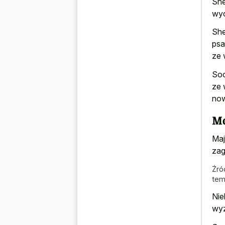
She
wyc
She
psa
ze 
Soc
ze 
now
Mo
Maj
zag
Źró
tem
Nie
wyz