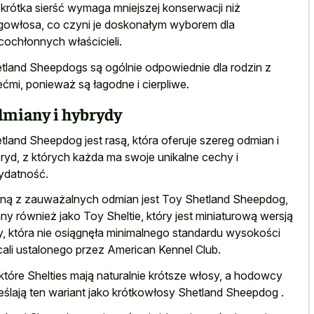
 krótka sierść wymaga mniejszej konserwacji niż
gowłosa, co czyni je doskonałym wyborem dla
cochłonnych właścicieli.
tland Sheepdogs są ogólnie odpowiednie dla rodzin z
ećmi, ponieważ są łagodne i cierpliwe.
miany i hybrydy
tland Sheepdog jest rasą, która oferuje szereg odmian i
ryd, z których każda ma swoje unikalne cechy i
ydatność.
ną z zauważalnych odmian jest Toy Shetland Sheepdog,
ny również jako Toy Sheltie, który jest miniaturową wersją
y, która nie osiągnęła minimalnego standardu wysokości
cali ustalonego przez American Kennel Club.
które Shelties mają naturalnie krótsze włosy, a hodowcy
eślają ten wariant jako krótkowłosy Shetland Sheepdog .