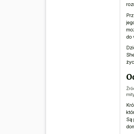
roz
Prz
jeg
moż
do 
Dzi
She
życ
O
Źró
mit
Kró
któ
Są 
do