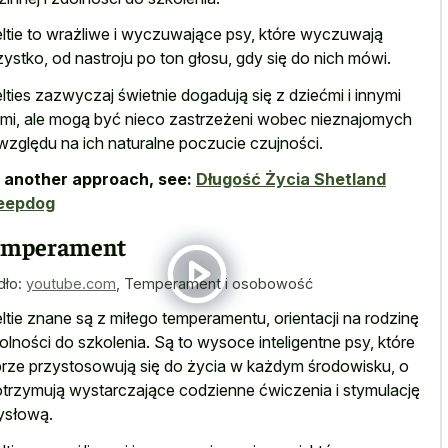
ltie to wrażliwe i wyczuwające psy, które wyczuwają
ystko, od nastroju po ton głosu, gdy się do nich mówi.
lties zazwyczaj świetnie dogadują się z dziećmi i innymi
mi, ale mogą być nieco zastrzeżeni wobec nieznajomych
względu na ich naturalne poczucie czujności.
 another approach, see:
Długość Życia Shetland
eepdog
emperament
dło:
youtube.com
,
Temperament i osobowość
ltie znane są z miłego temperamentu, orientacji na rodzinę
dolności do szkolenia. Są to wysoce inteligentne psy, które
rze przystosowują się do życia w każdym środowisku, o
 otrzymują wystarczające codzienne ćwiczenia i stymulację
ysłową.