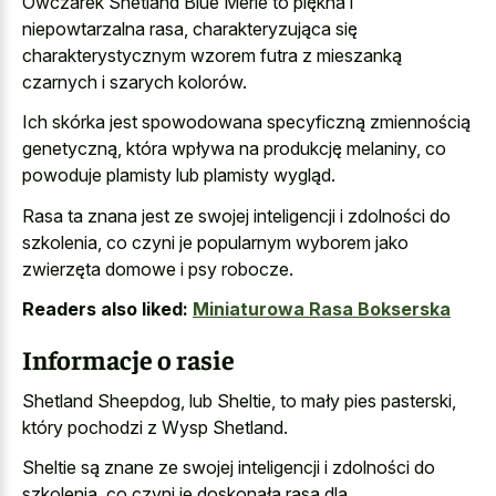
Owczarek Shetland Blue Merle to piękna i
niepowtarzalna rasa, charakteryzująca się
charakterystycznym wzorem futra z mieszanką
czarnych i szarych kolorów.
Ich skórka jest spowodowana specyficzną zmiennością
genetyczną, która wpływa na produkcję melaniny, co
powoduje plamisty lub plamisty wygląd.
Rasa ta znana jest ze swojej inteligencji i zdolności do
szkolenia, co czyni je popularnym wyborem jako
zwierzęta domowe i psy robocze.
Readers also liked:
Miniaturowa Rasa Bokserska
Informacje o rasie
Shetland Sheepdog, lub Sheltie, to mały pies pasterski,
który pochodzi z Wysp Shetland.
Sheltie są znane ze swojej inteligencji i zdolności do
szkolenia, co czyni je doskonałą rasą dla