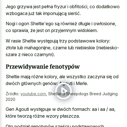
Jego grzywa jest pełna fryzur i obfitości, co dodatkowo
wzbogaca już tak imponującą sierść.
Nogi i ogon Sheltie'ego są również długie i owłosione,
co sprawia, że jest on przyjemnym widokiem.
W rasie Sheltie występują trzy podstawowe kolory:
złote lub mahagonijne, czarne lub niebieskie (niebiesko-
szare z nieco czarnym).
Przewidywanie fenotypów
Sheltie mają różne kolory, ale wszystko zaczyna się od
dwóch głównych genów: Agouti i Merle.
Źródło:
youtube.com
,
Shetland Sheepdogs Breed Judging
2020
Gen Agouti występuje w dwóch formach: aa i aa / aa,
które tworzą różne wzory płaszcza.
Oto podział genotypów sześciu podstawowych