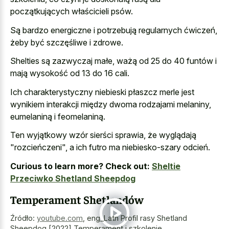
początkujących właścicieli psów.
Są bardzo energiczne i potrzebują regularnych ćwiczeń,
żeby być szczęśliwe i zdrowe.
Shelties są zazwyczaj małe, ważą od 25 do 40 funtów i
mają wysokość od 13 do 16 cali.
Ich charakterystyczny niebieski płaszcz merle jest
wynikiem interakcji między dwoma rodzajami melaniny,
eumelaniną i feomelaniną.
Ten wyjątkowy wzór sierści sprawia, że wyglądają
"rozcieńczeni", a ich futro ma niebiesko-szary odcień.
Curious to learn more? Check out:
Sheltie
Przeciwko Shetland Sheepdog
Temperament Shetlandów
Źródło:
youtube.com
,
eng_Latn Profil rasy Shetland
Sheepdog [2022] Temperament i szkolenie