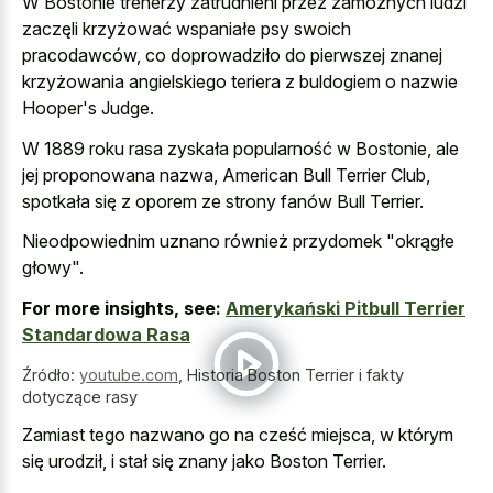
W Bostonie trenerzy zatrudnieni przez zamożnych ludzi
zaczęli krzyżować wspaniałe psy swoich
pracodawców, co doprowadziło do pierwszej znanej
krzyżowania angielskiego teriera z buldogiem o nazwie
Hooper's Judge.
W 1889 roku rasa zyskała popularność w Bostonie, ale
jej proponowana nazwa, American Bull Terrier Club,
spotkała się z oporem ze strony fanów Bull Terrier.
Nieodpowiednim uznano również przydomek "okrągłe
głowy".
For more insights, see:
Amerykański Pitbull Terrier
Standardowa Rasa
Źródło:
youtube.com
,
Historia Boston Terrier i fakty
dotyczące rasy
Zamiast tego nazwano go na cześć miejsca, w którym
się urodził, i stał się znany jako Boston Terrier.