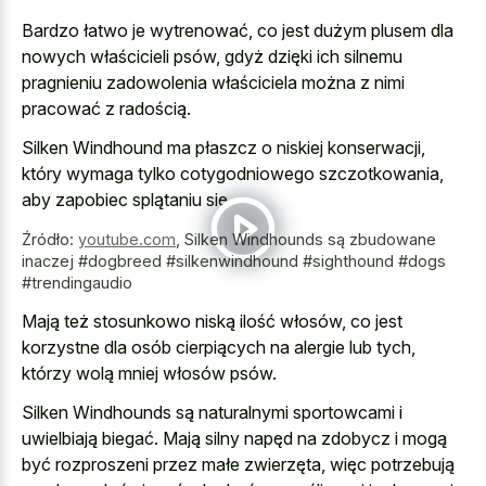
Bardzo łatwo je wytrenować, co jest dużym plusem dla
nowych właścicieli psów, gdyż dzięki ich silnemu
pragnieniu zadowolenia właściciela można z nimi
pracować z radością.
Silken Windhound ma płaszcz o niskiej konserwacji,
który wymaga tylko cotygodniowego szczotkowania,
aby zapobiec splątaniu się.
Źródło:
youtube.com
,
Silken Windhounds są zbudowane
inaczej #dogbreed #silkenwindhound #sighthound #dogs
#trendingaudio
Mają też stosunkowo niską ilość włosów, co jest
korzystne dla osób cierpiących na alergie lub tych,
którzy wolą mniej włosów psów.
Silken Windhounds są naturalnymi sportowcami i
uwielbiają biegać. Mają silny napęd na zdobycz i mogą
być rozproszeni przez małe zwierzęta, więc potrzebują