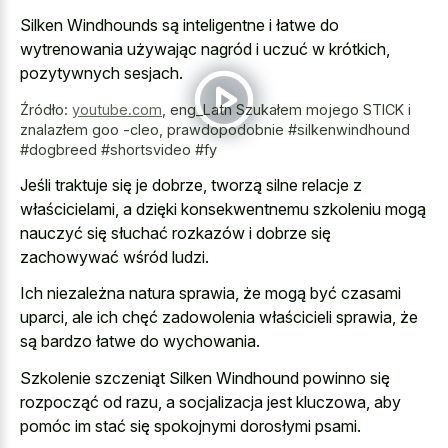
Silken Windhounds są inteligentne i łatwe do
wytrenowania używając nagród i uczuć w krótkich,
pozytywnych sesjach.
Źródło:
youtube.com
,
eng_Latn Szukałem mojego STICK i
znalazłem goo -cleo, prawdopodobnie #silkenwindhound
#dogbreed #shortsvideo #fy
Jeśli traktuje się je dobrze, tworzą silne relacje z
właścicielami, a dzięki konsekwentnemu szkoleniu mogą
nauczyć się słuchać rozkazów i dobrze się
zachowywać wśród ludzi.
Ich niezależna natura sprawia, że mogą być czasami
uparci, ale ich chęć zadowolenia właścicieli sprawia, że
są bardzo łatwe do wychowania.
Szkolenie szczeniąt Silken Windhound powinno się
rozpocząć od razu, a socjalizacja jest kluczowa, aby
pomóc im stać się spokojnymi dorosłymi psami.