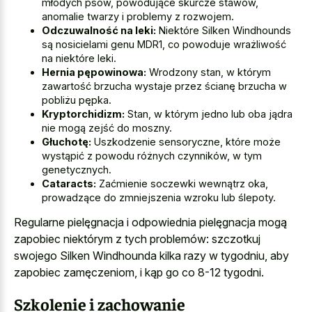
młodych psów, powodujące skurcze stawów,
anomalie twarzy i problemy z rozwojem.
Odczuwalność na leki:
Niektóre Silken Windhounds
są nosicielami genu MDR1, co powoduje wrażliwość
na niektóre leki.
Hernia pępowinowa:
Wrodzony stan, w którym
zawartość brzucha wystaje przez ścianę brzucha w
pobliżu pępka.
Kryptorchidizm:
Stan, w którym jedno lub oba jądra
nie mogą zejść do moszny.
Głuchotę:
Uszkodzenie sensoryczne, które może
wystąpić z powodu różnych czynników, w tym
genetycznych.
Cataracts:
Zaćmienie soczewki wewnątrz oka,
prowadzące do zmniejszenia wzroku lub ślepoty.
Regularne pielęgnacja i odpowiednia pielęgnacja mogą
zapobiec niektórym z tych problemów: szczotkuj
swojego Silken Windhounda kilka razy w tygodniu, aby
zapobiec zamęczeniom, i kąp go co 8-12 tygodni.
Szkolenie i zachowanie