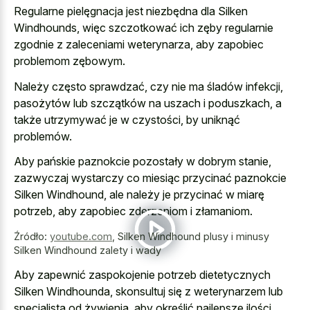
Regularne pielęgnacja jest niezbędna dla Silken
Windhounds, więc szczotkować ich zęby regularnie
zgodnie z zaleceniami weterynarza, aby zapobiec
problemom zębowym.
Należy często sprawdzać, czy nie ma śladów infekcji,
pasożytów lub szczątków na uszach i poduszkach, a
także utrzymywać je w czystości, by uniknąć
problemów.
Aby pańskie paznokcie pozostały w dobrym stanie,
zazwyczaj wystarczy co miesiąc przycinać paznokcie
Silken Windhound, ale należy je przycinać w miarę
potrzeb, aby zapobiec zderzeniom i złamaniom.
Źródło:
youtube.com
,
Silken Windhound plusy i minusy
Silken Windhound zalety i wady
Aby zapewnić zaspokojenie potrzeb dietetycznych
Silken Windhounda, skonsultuj się z weterynarzem lub
specjalistą od żywienia, aby określić najlepsze ilości