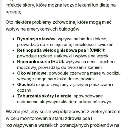
infekcje skóry, które można leczyć lekami lub dietą na
receptę.
Oto niektóre problemy zdrowotne, które mogą mieć
wpływ na amerykańskich buldogów:
Dysplazja stawów:
wpływa na biodra i łokcie,
prowadząc do zmniejszonej mobilności i ćwiczeń
Retinopatia wieloogniskowa psa 1 (CMR1):
powoduje rozkład siatkówki i wpływa na wzrok
Hiperurikosuria (HUU):
wpływa na nerki i pęcherz
moczowy, prowadząc do tworzenia kamieni
Oko wiśniowe:
powoduje czerwoną masę w pobliżu
wewnętrznego narożnika dolnej powiek
Głuchot:
często związany z jasnymi płaszczami i
oczami
Zaburzenia skóry i alergie:
spowodowane
nadmiernie aktywnym układem odpornościowym
Ważne jest, aby ściśle współpracować z weterynarzem
w celu monitorowania stanu zdrowia psa i
rozwiązywania wszelkich potencjalnych problemów na