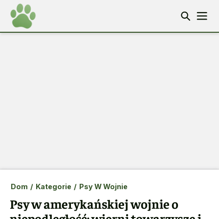
Dom
/
Kategorie
/
Psy W Wojnie
Psy w amerykańskiej wojnie o
niepodległość: wierni towarzysze i