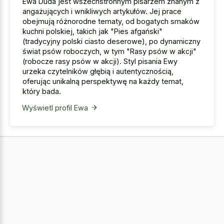
Ewa Duda jest wszechstronnym pisarzem znanym z
angażujących i wnikliwych artykułów. Jej prace
obejmują różnorodne tematy, od bogatych smaków
kuchni polskiej, takich jak "Pies afgański"
(tradycyjny polski ciasto deserowe), po dynamiczny
świat psów roboczych, w tym "Rasy psów w akcji"
(robocze rasy psów w akcji). Styl pisania Ewy
urzeka czytelników głębią i autentycznością,
oferując unikalną perspektywę na każdy temat,
który bada.
Wyświetl profil Ewa