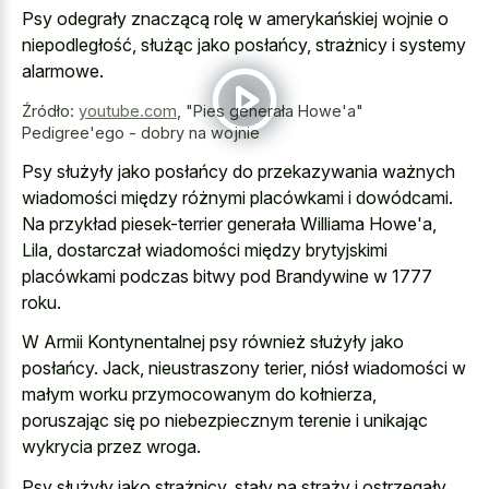
Psy odegrały znaczącą rolę w amerykańskiej wojnie o
niepodległość, służąc jako posłańcy, strażnicy i systemy
alarmowe.
Źródło:
youtube.com
,
"Pies generała Howe'a"
Pedigree'ego - dobry na wojnie
Psy służyły jako posłańcy do przekazywania ważnych
wiadomości między różnymi placówkami i dowódcami.
Na przykład piesek-terrier generała Williama Howe'a,
Lila, dostarczał wiadomości między brytyjskimi
placówkami podczas bitwy pod Brandywine w 1777
roku.
W Armii Kontynentalnej psy również służyły jako
posłańcy. Jack, nieustraszony terier, niósł wiadomości w
małym worku przymocowanym do kołnierza,
poruszając się po niebezpiecznym terenie i unikając
wykrycia przez wroga.
Psy służyły jako strażnicy, stały na straży i ostrzegały