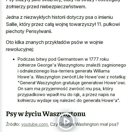
żołnierzy przed niebezpieczeństwem.
Jedna z niezwykłych historii dotyczy psa o imieniu
Sallie, który przez całą wojnę towarzyszył 11. pułkowi
piechoty Pensylwanii.
Oto kilka znanych przykładów psów w wojnie
rewolucyjnej:
Podczas bitwy pod Germantown w 1777 roku
żołnierze George'a Waszyngtonu znaleźli zaginionego
i odnalezionego lisa-terriera generała Williama
Howe'a. Waszyngton zwrócił Lile Howe'owi z notatką:
"Generał Waszyngton gratuluje generałowi Howe'owi.
On sam ma przyjemność zwrócić mu psa, który
przypadkowo wpadł mu do rąk, a przez napis na
kołnierzu wydaje się należeć do generała Howe'a".
Psy w życiu Waszyngtonu
Źródło:
youtube.com
,
Czy George Washington miał psa?