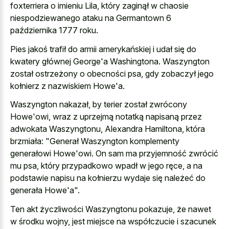
foxterriera o imieniu Lila, który zaginął w chaosie
niespodziewanego ataku na Germantown 6
października 1777 roku.
Pies jakoś trafił do armii amerykańskiej i udał się do
kwatery głównej George'a Washingtona. Waszyngton
został ostrzeżony o obecności psa, gdy zobaczył jego
kołnierz z nazwiskiem Howe'a.
Waszyngton nakazał, by terier został zwrócony
Howe'owi, wraz z uprzejmą notatką napisaną przez
adwokata Waszyngtonu, Alexandra Hamiltona, która
brzmiała: "Generał Waszyngton komplementy
generałowi Howe'owi. On sam ma przyjemność zwrócić
mu psa, który przypadkowo wpadł w jego ręce, a na
podstawie napisu na kołnierzu wydaje się należeć do
generała Howe'a".
Ten akt życzliwości Waszyngtonu pokazuje, że nawet
w środku wojny, jest miejsce na współczucie i szacunek