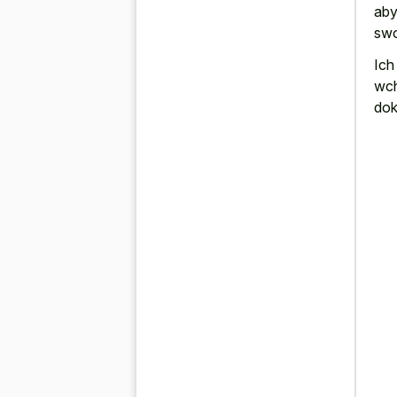
aby
swo
Ich
wch
dok