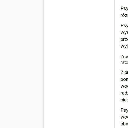
Psy
róż
Psy
wys
prz
wyj
Źró
rat
Z d
pom
wod
rad
nie
Psy
wod
aby