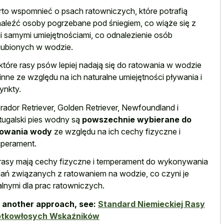
to wspomnieć o psach ratowniczych, które potrafią
aleźć osoby pogrzebane pod śniegiem, co wiąże się z
i samymi umiejętnościami, co odnalezienie osób
ubionych w wodzie.
które rasy psów lepiej nadają się do ratowania w wodzie
 inne ze względu na ich naturalne umiejętności pływania i
tynkty.
rador Retriever, Golden Retriever, Newfoundland i
tugalski pies wodny są
powszechnie wybierane do
towania wody
ze względu na ich cechy fizyczne i
perament.
rasy mają cechy fizyczne i temperament do wykonywania
ań związanych z ratowaniem na wodzie, co czyni je
alnymi dla prac ratowniczych.
 another approach, see:
Standard Niemieckiej Rasy
ótkowłosych Wskaźników