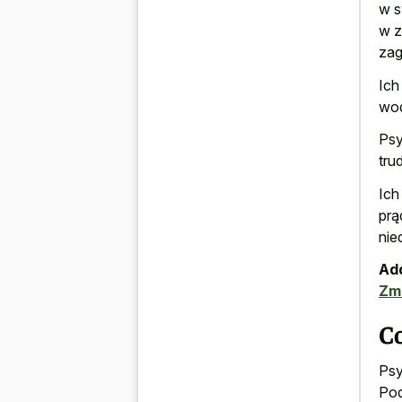
w s
w z
zag
Ich
wod
Psy
tru
Ich
prą
nie
Add
Zm
Co
Psy
Pod