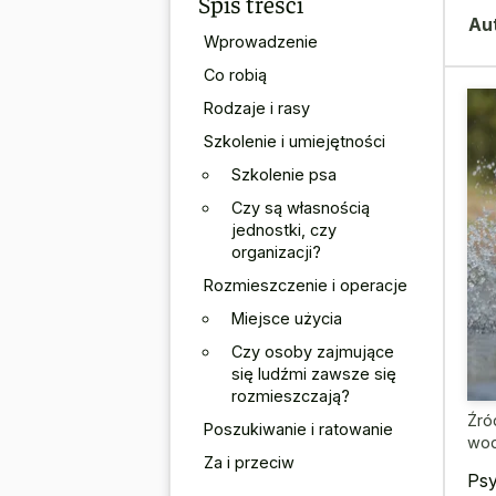
Spis treści
Au
Wprowadzenie
Co robią
Rodzaje i rasy
Szkolenie i umiejętności
Szkolenie psa
Czy są własnością
jednostki, czy
organizacji?
Rozmieszczenie i operacje
Miejsce użycia
Czy osoby zajmujące
się ludźmi zawsze się
rozmieszczają?
Źró
Poszukiwanie i ratowanie
wod
Za i przeciw
Psy