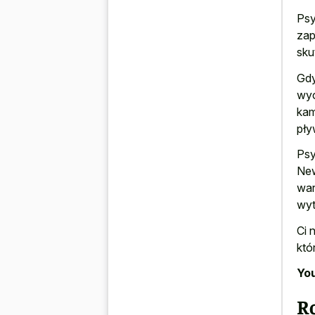
Psy
zap
sku
Gdy
wyc
kam
pły
Psy
New
war
wyt
Ci 
któ
You
Ro