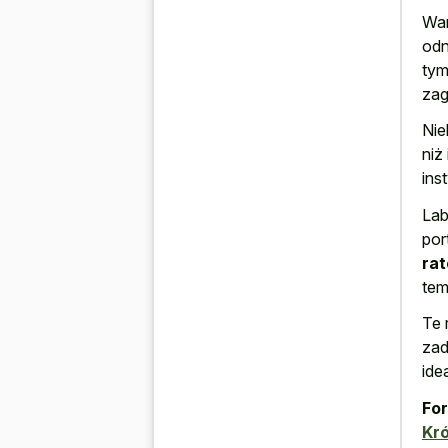
War
odn
tym
zag
Nie
niż
ins
Lab
por
ra
tem
Te 
zad
ide
For
Kr