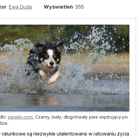
tor
Ewa Duda
Wyświetleń
355
dło:
pexels.com
,
Czarny, biały, długotrwały pies wędrujący po
zie.
 ratunkowe są niezwykle utalentowane w ratowaniu życia