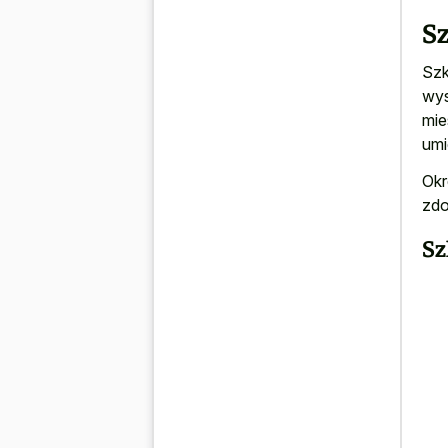
Sz
Szk
wys
mie
umi
Okr
zdo
Sz