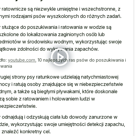
 ratownicze są niezwykle umiejętne i wszechstronne, z
nymi rodzajami psów wyszkolonych do różnych zadań.
 służące do poszukiwania i ratowania w wodzie są
zkolone do lokalizowania zaginionych osób lub
edmiotów w środowisku wodnym, wykorzystując swoje
ątkowe zdolności do wykrywania zapachów.
dło:
youtube.com
,
10 najlepszych ras psów do poszukiwania i
owania
rugiej strony psy ratunkowe udzielają natychmiastowej
ocy i ratują osoby znajdujące się w niebezpieczeństwie
nym, a także są biegłymi pływakami, które doskonale
zą sobie z ratowaniem i holowaniem ludzi w
bezpieczeństwie.
 odnajdują i odzyskują ciała lub dowody zanurzone w
zie, wykorzystując swoje umiejętności detekcji zapachu,
 znaleźć konkretny cel.