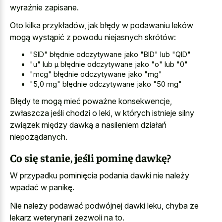
wyraźnie zapisane.
Oto kilka przykładów, jak błędy w podawaniu leków
mogą
wystąpić z powodu niejasnych skrótów
:
"SID" błędnie odczytywane jako "BID" lub "QID"
"u" lub μ błędnie odczytywane jako "o" lub "0"
"mcg" błędnie odczytywane jako "mg"
"5,0 mg" błędnie odczytywane jako "50 mg"
Błędy te mogą mieć poważne konsekwencje,
zwłaszcza jeśli chodzi o leki, w których istnieje silny
związek między dawką a nasileniem działań
niepożądanych.
Co się stanie, jeśli pominę dawkę?
W przypadku pominięcia podania dawki nie należy
wpadać w panikę.
Nie należy podawać podwójnej dawki leku, chyba że
lekarz weterynarii zezwoli na to.