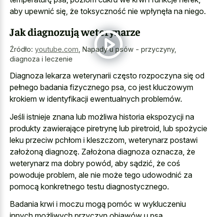
aby upewnić się, że toksyczność nie wpłynęła na niego.
Jak diagnozują weterynarze
Źródło:
youtube.com
,
Napady u psów - przyczyny,
diagnoza i leczenie
Diagnoza lekarza weterynarii często rozpoczyna się od
pełnego badania fizycznego psa, co jest kluczowym
krokiem w identyfikacji ewentualnych problemów.
Jeśli istnieje znana lub możliwa historia ekspozycji na
produkty zawierające piretrynę lub piretroid, lub spożycie
leku przeciw pchłom i kleszczom, weterynarz postawi
założoną diagnozę. Założona diagnoza oznacza, że
weterynarz ma dobry powód, aby sądzić, że coś
powoduje problem, ale nie może tego udowodnić za
pomocą konkretnego testu diagnostycznego.
Badania krwi i moczu mogą pomóc w wykluczeniu
innych możliwych przyczyn objawów u psa.