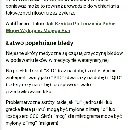
ponieważ może to również prowadzić do wchłaniania
toksycznych ilości przez zwierzę.
A different take:
Jak Szybko Po Leczeniu Pcheł
Mogę Wykąpać Mojego Psa
Łatwo popełniane błędy
Niejasne skróty medyczne są częstą przyczyną błędów
w podawaniu leków w medycynie weterynaryjnej.
Na przykład skrót "SID" (raz na dobę) został błędnie
zinterpretowany jako "BID" (dwa razy na dobę) i "QID"
(cztery razy na dobę), co spowodowało
przedawkowanie leku.
Problematyczne skróty, takie jak "u" (jednostki) lub
grecka litera μ (mu) mogą być mylone z literą "o" lub
liczbą zero 000. Skrót "mcg" dla mikrograma może być
mylony z "mg" (miligram).