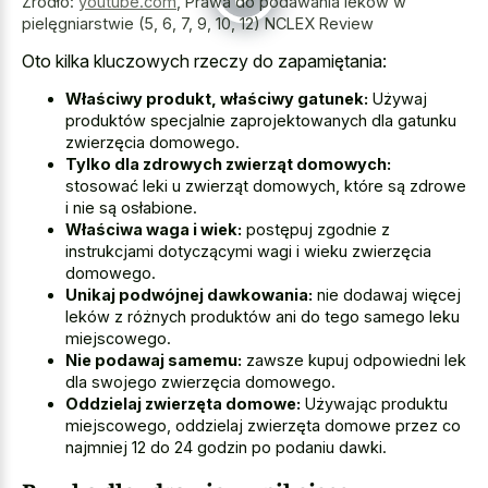
Źródło:
youtube.com
,
Prawa do podawania leków w
pielęgniarstwie (5, 6, 7, 9, 10, 12) NCLEX Review
Oto kilka kluczowych rzeczy do zapamiętania:
Właściwy produkt, właściwy gatunek:
Używaj
produktów specjalnie zaprojektowanych dla gatunku
zwierzęcia domowego.
Tylko dla zdrowych zwierząt domowych:
stosować leki u zwierząt domowych, które są zdrowe
i nie są osłabione.
Właściwa waga i wiek:
postępuj zgodnie z
instrukcjami dotyczącymi wagi i wieku zwierzęcia
domowego.
Unikaj podwójnej dawkowania:
nie dodawaj więcej
leków z różnych produktów ani do tego samego leku
miejscowego.
Nie podawaj samemu:
zawsze kupuj odpowiedni lek
dla swojego zwierzęcia domowego.
Oddzielaj zwierzęta domowe:
Używając produktu
miejscowego, oddzielaj zwierzęta domowe przez co
najmniej 12 do 24 godzin po podaniu dawki.