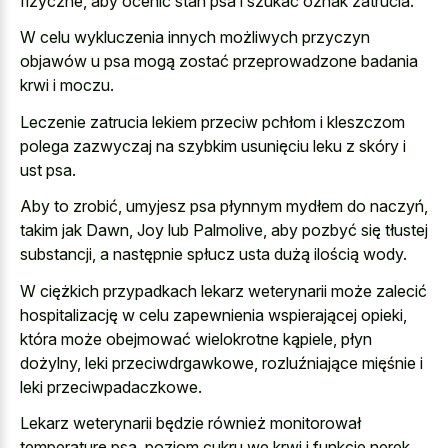
fizyczne, aby ocenić stan psa i szukać oznak zatrucia.
W celu wykluczenia innych możliwych przyczyn
objawów u psa mogą zostać przeprowadzone badania
krwi i moczu.
Leczenie zatrucia lekiem przeciw pchłom i kleszczom
polega zazwyczaj na szybkim usunięciu leku z skóry i
ust psa.
Aby to zrobić, umyjesz psa płynnym mydłem do naczyń,
takim jak Dawn, Joy lub Palmolive, aby pozbyć się tłustej
substancji, a następnie spłucz usta dużą ilością wody.
W ciężkich przypadkach lekarz weterynarii może zalecić
hospitalizację w celu zapewnienia wspierającej opieki,
która może obejmować wielokrotne kąpiele, płyn
dożylny, leki przeciwdrgawkowe, rozluźniające mięśnie i
leki przeciwpadaczkowe.
Lekarz weterynarii będzie również monitorował
temperaturę psa, poziom cukru we krwi i funkcje nerek,