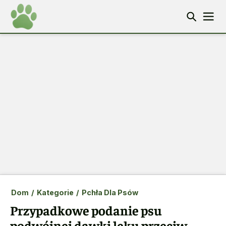
Dom
/
Kategorie
/
Pchła Dla Psów
Przypadkowe podanie psu
podwójnej dawki leku przeciw