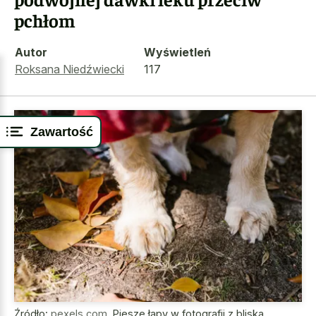
pchłom
Autor
Wyświetleń
Roksana Niedźwiecki
117
Zawartość
Źródło:
pexels.com
,
Piesze łapy w fotografii z bliska