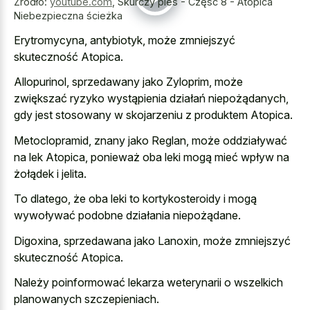
Źródło:
youtube.com
,
Skurczy pies - Część 8 - Atopica
Niebezpieczna ścieżka
Erytromycyna, antybiotyk, może zmniejszyć
skuteczność Atopica.
Allopurinol, sprzedawany jako Zyloprim, może
zwiększać ryzyko wystąpienia działań niepożądanych,
gdy jest stosowany w skojarzeniu z produktem Atopica.
Metoclopramid, znany jako Reglan, może oddziaływać
na lek Atopica, ponieważ oba leki mogą mieć wpływ na
żołądek i jelita.
To dlatego, że oba leki to kortykosteroidy i mogą
wywoływać podobne działania niepożądane.
Digoxina, sprzedawana jako Lanoxin, może zmniejszyć
skuteczność Atopica.
Należy poinformować lekarza weterynarii o wszelkich
planowanych szczepieniach.