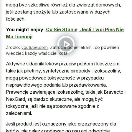
mogą być szkodliwe również dla zwierząt domowych,
jeśli zostaną spożyte lub zastosowane w dużych
ilościach.
You might enjoy:
Co Się Stanie, Jeśli Twój Pies Nie
Ma Licencji
Źródło:
youtube.com
,
Zatrucie pcheł lekami: co powinien
wiedzieć każdy właściciel kota
Aktywne składniki leków przeciw pchłom i kleszczom,
takie jak piretriny, syntetyczne piretroidy i izoksazoliny,
mogą powodować toksyczność w przypadku
nieprawidłowego podania lub przedawkowania.
Prewencje zawierające izoksazolinę, takie jak Bravecto i
NexGard, są bardzo skuteczne, ale mogą być
toksyczne, jeśli nie są stosowane zgodnie z
zaleceniami.
Jeśli produkt jest oznaczony jako przeznaczony dla
kotów, nie należy podawać go psu ani odwrotnie,