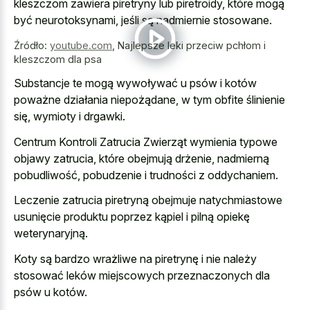
kleszczom zawiera piretryny lub piretroidy, które mogą
być neurotoksynami, jeśli są nadmiernie stosowane.
Źródło:
youtube.com
,
Najlepsze leki przeciw pchłom i
kleszczom dla psa
Substancje te mogą wywoływać u psów i kotów
poważne działania niepożądane, w tym obfite ślinienie
się, wymioty i drgawki.
Centrum Kontroli Zatrucia Zwierząt wymienia typowe
objawy zatrucia, które obejmują drżenie, nadmierną
pobudliwość, pobudzenie i trudności z oddychaniem.
Leczenie zatrucia piretryną obejmuje natychmiastowe
usunięcie produktu poprzez kąpiel i pilną opiekę
weterynaryjną.
Koty są bardzo wrażliwe na piretrynę i nie należy
stosować leków miejscowych przeznaczonych dla
psów u kotów.