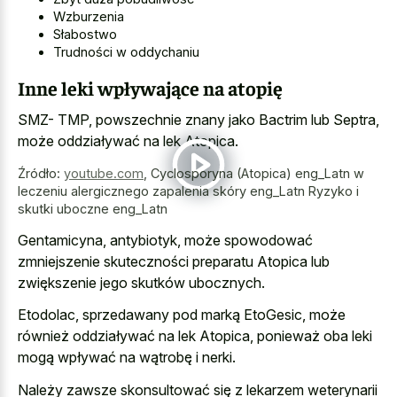
Wzburzenia
Słabostwo
Trudności w oddychaniu
Inne leki wpływające na atopię
SMZ- TMP, powszechnie znany jako Bactrim lub Septra,
może oddziaływać na lek Atopica.
Źródło:
youtube.com
,
Cyclosporyna (Atopica) eng_Latn w
leczeniu alergicznego zapalenia skóry eng_Latn Ryzyko i
skutki uboczne eng_Latn️
Gentamicyna, antybiotyk, może spowodować
zmniejszenie skuteczności preparatu Atopica lub
zwiększenie jego skutków ubocznych.
Etodolac, sprzedawany pod marką EtoGesic, może
również oddziaływać na lek Atopica, ponieważ oba leki
mogą wpływać na wątrobę i nerki.
Należy zawsze skonsultować się z lekarzem weterynarii