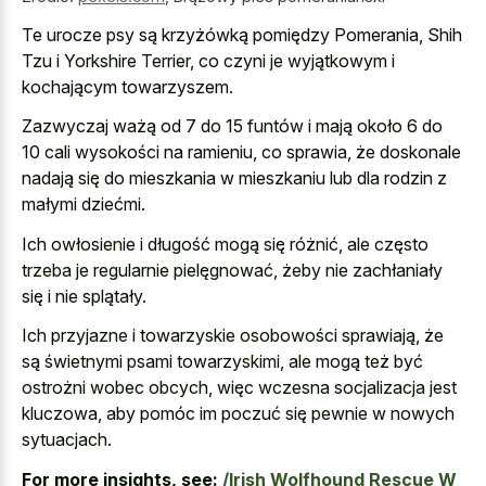
Te urocze psy są krzyżówką pomiędzy Pomerania, Shih
Tzu i Yorkshire Terrier, co czyni je wyjątkowym i
kochającym towarzyszem.
Zazwyczaj ważą od 7 do 15 funtów i mają około 6 do
10 cali wysokości na ramieniu, co sprawia, że doskonale
nadają się do mieszkania w mieszkaniu lub dla rodzin z
małymi dziećmi.
Ich owłosienie i długość mogą się różnić, ale często
trzeba je regularnie pielęgnować, żeby nie zachłaniały
się i nie splątały.
Ich przyjazne i towarzyskie osobowości sprawiają, że
są świetnymi psami towarzyskimi, ale mogą też być
ostrożni wobec obcych, więc wczesna socjalizacja jest
kluczowa, aby pomóc im poczuć się pewnie w nowych
sytuacjach.
For more insights, see:
/Irish Wolfhound Rescue W