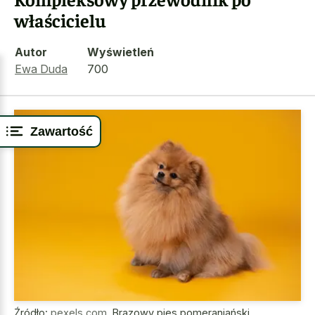
właścicielu
Autor
Wyświetleń
Ewa Duda
700
Zawartość
Źródło:
pexels.com
,
Brązowy pies pomeraniański