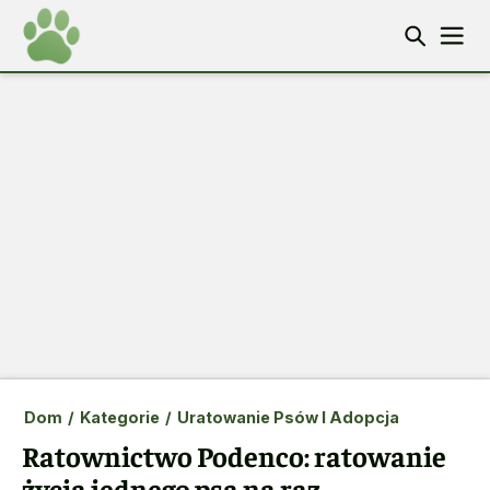
Dom
/
Kategorie
/
Uratowanie Psów I Adopcja
Ratownictwo Podenco: ratowanie
życia jednego psa na raz