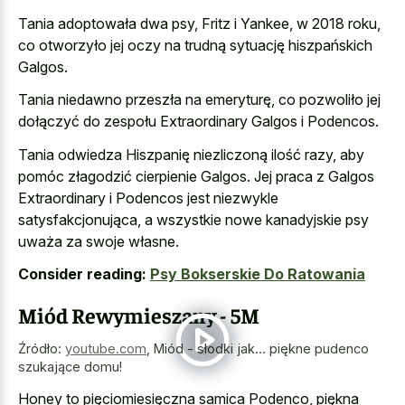
Tania adoptowała dwa psy, Fritz i Yankee, w 2018 roku,
co otworzyło jej oczy na trudną sytuację hiszpańskich
Galgos.
Tania niedawno przeszła na emeryturę, co pozwoliło jej
dołączyć do zespołu Extraordinary Galgos i Podencos.
Tania odwiedza Hiszpanię niezliczoną ilość razy, aby
pomóc złagodzić cierpienie Galgos. Jej praca z Galgos
Extraordinary i Podencos jest niezwykle
satysfakcjonująca, a wszystkie nowe kanadyjskie psy
uważa za swoje własne.
Consider reading:
Psy Bokserskie Do Ratowania
Miód Rewymieszany - 5M
Źródło:
youtube.com
,
Miód - słodki jak... piękne pudenco
szukające domu!
Honey to pięciomiesięczna samica Podenco, piękna