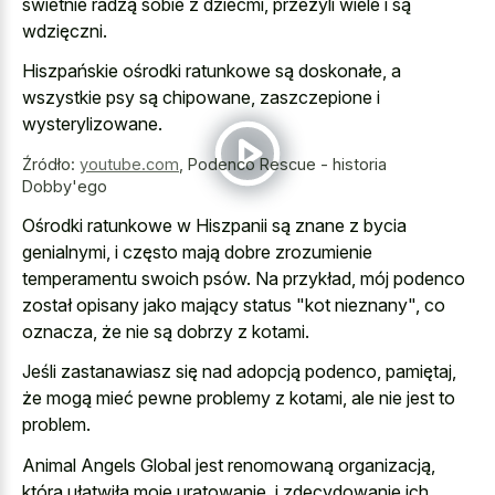
świetnie radzą sobie z dziećmi, przeżyli wiele i są
wdzięczni.
Hiszpańskie ośrodki ratunkowe są doskonałe, a
wszystkie psy są chipowane, zaszczepione i
wysterylizowane.
Źródło:
youtube.com
,
Podenco Rescue - historia
Dobby'ego
Ośrodki ratunkowe w Hiszpanii są znane z bycia
genialnymi, i często mają dobre zrozumienie
temperamentu swoich psów. Na przykład, mój podenco
został opisany jako mający status "kot nieznany", co
oznacza, że nie są dobrzy z kotami.
Jeśli zastanawiasz się nad adopcją podenco, pamiętaj,
że mogą mieć pewne problemy z kotami, ale nie jest to
problem.
Animal Angels Global jest renomowaną organizacją,
która ułatwiła moje uratowanie, i zdecydowanie ich