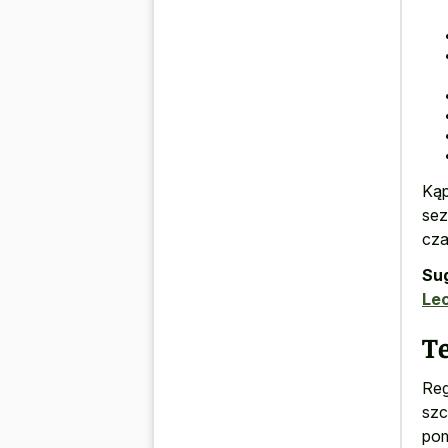
Kąp
sez
cza
Su
Lec
T
Reg
szc
pom