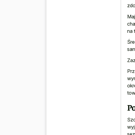
zdo
Maj
cha
na 
Śre
sam
Zaz
Prz
wyn
okr
tow
P
Szc
wyj
sez