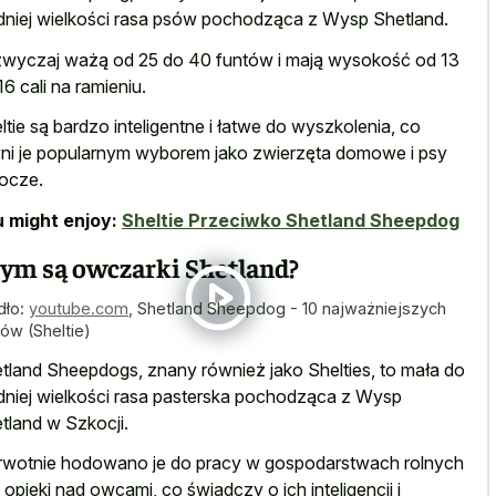
dniej wielkości rasa psów pochodząca z Wysp Shetland.
wyczaj ważą od 25 do 40 funtów i mają wysokość od 13
16 cali na ramieniu.
ltie są bardzo inteligentne i łatwe do wyszkolenia, co
ni je popularnym wyborem jako zwierzęta domowe i psy
ocze.
 might enjoy:
Sheltie Przeciwko Shetland Sheepdog
ym są owczarki Shetland?
dło:
youtube.com
,
Shetland Sheepdog - 10 najważniejszych
tów (Sheltie)
tland Sheepdogs, znany również jako Shelties, to mała do
dniej wielkości rasa pasterska pochodząca z Wysp
tland w Szkocji.
rwotnie hodowano je do pracy w gospodarstwach rolnych
o opieki nad owcami, co świadczy o ich inteligencji i