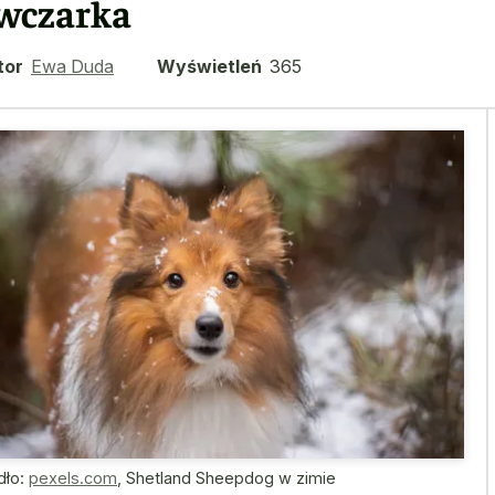
wczarka
tor
Ewa Duda
Wyświetleń
365
dło:
pexels.com
,
Shetland Sheepdog w zimie