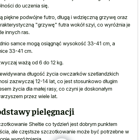
lności do uczenia się.
ą piękne podwójne futro, długą i wdzięczną grzywę oraz
rakterystyczną "grzywę" futra wokół szyi, co wyróżnia je
tle innych ras.
dnio samce mogą osiągnąć wysokość 33-41 cm, a
ice 33-41 cm.
wyczaj ważą od 6 do 12 kg.
ewidywana długość życia owczarków szetlandzkich
osi zazwyczaj 12-14 lat, co jest stosunkowo długim
esem życia dla małej rasy, co czyni je doskonałym
arzyszem przez wiele lat.
odstawy pielęgnacji
zotkowanie Sheltie co tydzień jest dobrym punktem
ścia, ale częstsze szczotkowanie może być potrzebne w
onie wypróżniania.