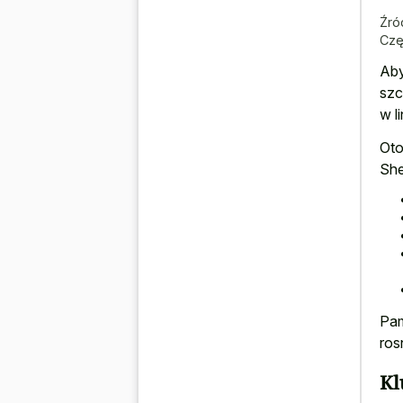
Źró
Czę
Aby
szc
w l
Oto
She
Pam
ros
Kl