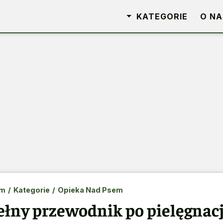
KATEGORIE
O NA
m
/
Kategorie
/
Opieka Nad Psem
ełny przewodnik po pielęgnacj