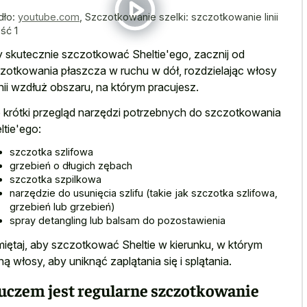
dło:
youtube.com
,
Szczotkowanie szelki: szczotkowanie linii
ść 1
 skutecznie szczotkować Sheltie'ego, zacznij od
zotkowania płaszcza w ruchu w dół, rozdzielając włosy
inii wzdłuż obszaru, na którym pracujesz.
 krótki przegląd narzędzi potrzebnych do szczotkowania
ltie'ego:
szczotka szlifowa
grzebień o długich zębach
szczotka szpilkowa
narzędzie do usunięcia szlifu (takie jak szczotka szlifowa,
grzebień lub grzebień)
spray detangling lub balsam do pozostawienia
iętaj, aby szczotkować Sheltie w kierunku, w którym
ną włosy, aby uniknąć zaplątania się i splątania.
uczem jest regularne szczotkowanie