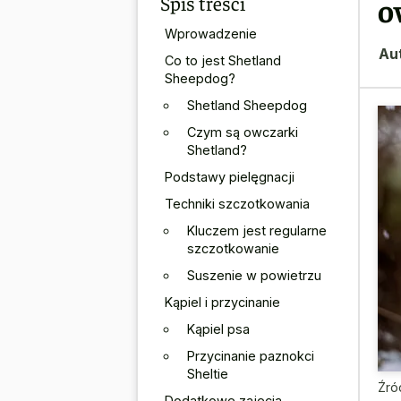
Spis treści
o
Wprowadzenie
Au
Co to jest Shetland
Sheepdog?
Shetland Sheepdog
Czym są owczarki
Shetland?
Podstawy pielęgnacji
Techniki szczotkowania
Kluczem jest regularne
szczotkowanie
Suszenie w powietrzu
Kąpiel i przycinanie
Kąpiel psa
Przycinanie paznokci
Sheltie
Źró
Dodatkowe zajęcia