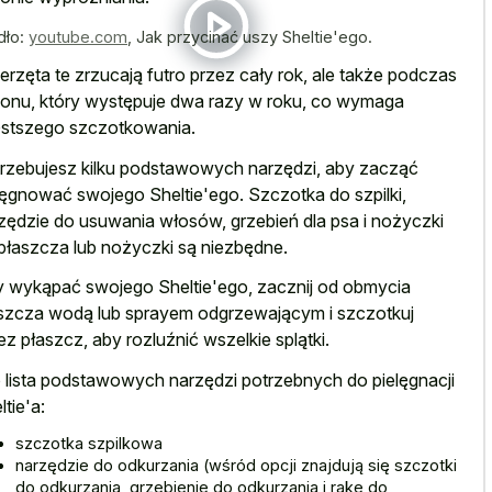
dło:
youtube.com
,
Jak przycinać uszy Sheltie'ego.
erzęta te zrzucają futro przez cały rok, ale także podczas
onu, który występuje dwa razy w roku, co wymaga
stszego szczotkowania.
rzebujesz kilku podstawowych narzędzi, aby zacząć
lęgnować swojego Sheltie'ego. Szczotka do szpilki,
zędzie do usuwania włosów, grzebień dla psa i nożyczki
płaszcza lub nożyczki są niezbędne.
 wykąpać swojego Sheltie'ego, zacznij od obmycia
szcza wodą lub sprayem odgrzewającym i szczotkuj
ez płaszcz, aby rozluźnić wszelkie splątki.
 lista podstawowych narzędzi potrzebnych do pielęgnacji
ltie'a:
szczotka szpilkowa
narzędzie do odkurzania (wśród opcji znajdują się szczotki
do odkurzania, grzebienie do odkurzania i rake do