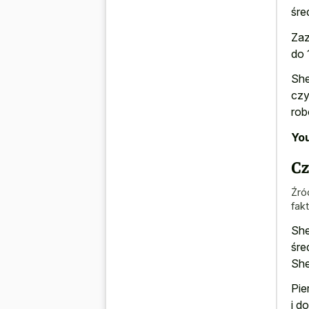
śre
Zaz
do 
She
czy
rob
You
Cz
Źró
fak
She
śre
She
Pie
i d