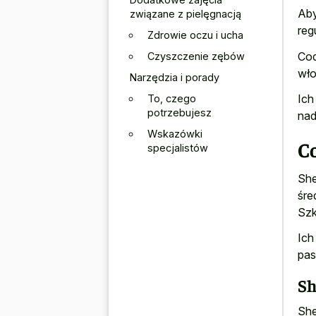
Aby
związane z pielęgnacją
reg
Zdrowie oczu i ucha
Cod
Czyszczenie zębów
wło
Narzędzia i porady
Ich
To, czego
potrzebujesz
nad
Wskazówki
Co
specjalistów
She
śre
Szk
Ich
pas
Sh
She