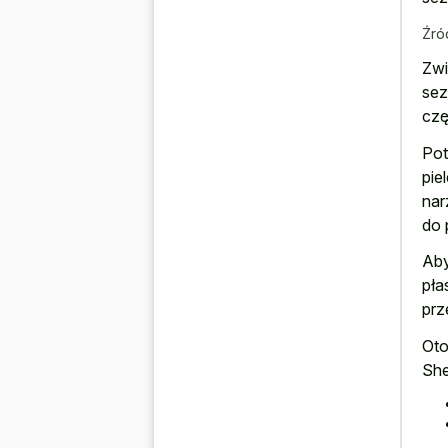
Źró
Zwi
sez
czę
Pot
pie
nar
do 
Aby
pła
prz
Oto
She