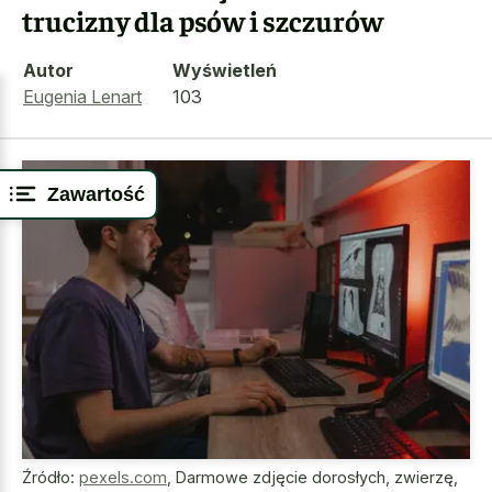
trucizny dla psów i szczurów
Autor
Wyświetleń
Eugenia Lenart
103
Zawartość
Źródło:
pexels.com
,
Darmowe zdjęcie dorosłych, zwierzę,