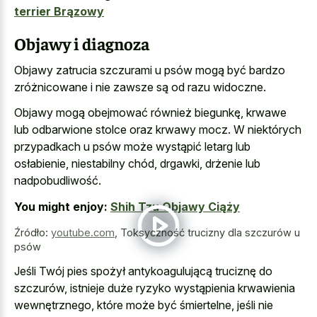
terrier Brązowy
Objawy i diagnoza
Objawy zatrucia szczurami u psów mogą być bardzo
zróżnicowane i nie zawsze są od razu widoczne.
Objawy mogą obejmować również biegunkę, krwawe
lub
odbarwione stolce oraz krwawy mocz
. W niektórych
przypadkach u psów może wystąpić letarg lub
osłabienie, niestabilny chód, drgawki, drżenie lub
nadpobudliwość.
You might enjoy:
Shih Tzu Objawy Ciąży
Źródło:
youtube.com
,
Toksyczność trucizny dla szczurów u
psów
Jeśli Twój pies spożył antykoagulującą truciznę do
szczurów, istnieje duże ryzyko wystąpienia krwawienia
wewnętrznego, które może być śmiertelne, jeśli nie