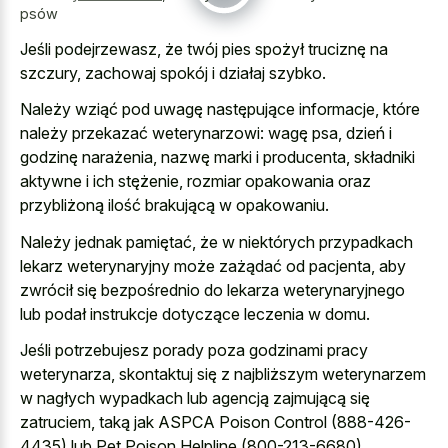
psów
Jeśli podejrzewasz, że twój pies spożył truciznę na
szczury, zachowaj spokój i działaj szybko.
Należy wziąć pod uwagę następujące informacje, które
należy przekazać weterynarzowi: wagę psa, dzień i
godzinę narażenia, nazwę marki i producenta, składniki
aktywne i ich stężenie, rozmiar opakowania oraz
przybliżoną ilość brakującą w opakowaniu.
Należy jednak pamiętać, że w niektórych przypadkach
lekarz weterynaryjny może zażądać od pacjenta, aby
zwrócił się bezpośrednio do lekarza weterynaryjnego
lub podał instrukcje dotyczące leczenia w domu.
Jeśli potrzebujesz porady poza godzinami pracy
weterynarza, skontaktuj się z najbliższym weterynarzem
w nagłych wypadkach lub agencją zajmującą się
zatruciem, taką jak ASPCA Poison Control (888-426-
4435) lub Pet Poison Helpline (800-213-6680).