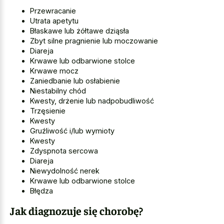
Przewracanie
Utrata apetytu
Błaskawe lub żółtawe dziąsła
Zbyt silne pragnienie lub moczowanie
Diareja
Krwawe lub odbarwione stolce
Krwawe mocz
Zaniedbanie lub osłabienie
Niestabilny chód
Kwesty, drżenie lub nadpobudliwość
Trzęsienie
Kwesty
Gruźliwość i/lub wymioty
Kwesty
Zdyspnota sercowa
Diareja
Niewydolność nerek
Krwawe lub odbarwione stolce
Błędza
Jak diagnozuje się chorobę?