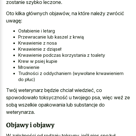
zostanie szybko leczone.
Oto kilka głównych objawów, na które należy zwrócić
uwagę:
Osłabienie i letarg
Przewracanie lub kaszel z krwią
Krwawienie z nosa
Krwawienie z dziąseł
Krwawienie podczas korzystania z toalety
Krew w psiej kupie
Mrowienie
Trudności z oddychaniem (wywołane krwawieniem
do płuc)
Twój weterynarz będzie chciał wiedzieć, co
spowodowało toksyczność u twojego psa, więc weź ze
sobą wszelkie opakowania lub substancje do
weterynarza.
Objawy i objawy
W zależności od rodzaju toksyny, jeśli pies spożył