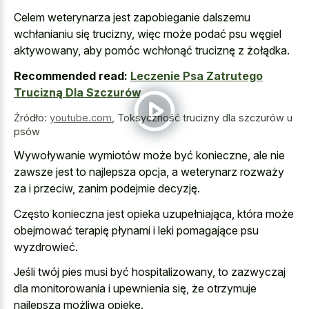
Celem weterynarza jest zapobieganie dalszemu
wchłanianiu się trucizny, więc może podać psu węgiel
aktywowany, aby pomóc wchłonąć truciznę z żołądka.
Recommended read:
Leczenie Psa Zatrutego
Trucizną Dla Szczurów
Źródło:
youtube.com
,
Toksyczność trucizny dla szczurów u
psów
Wywoływanie wymiotów może być konieczne, ale nie
zawsze jest to najlepsza opcja, a weterynarz rozważy
za i przeciw, zanim podejmie decyzję.
Często konieczna jest opieka uzupełniająca, która może
obejmować terapię płynami i leki pomagające psu
wyzdrowieć.
Jeśli twój pies musi być hospitalizowany, to zazwyczaj
dla monitorowania i upewnienia się, że otrzymuje
najlepszą możliwą opiekę.