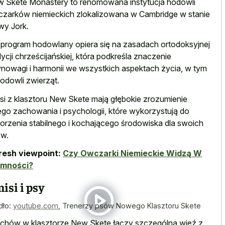
 Skete Monastery to renomowana instytucja hodowli
zarków niemieckich zlokalizowana w Cambridge w stanie
y Jork.
 program hodowlany opiera się na zasadach ortodoksyjnej
dycji chrześcijańskiej, która podkreśla znaczenie
nowagi i harmonii we wszystkich aspektach życia, w tym
odowli zwierząt.
si z klasztoru New Skete mają głębokie zrozumienie
ego zachowania i psychologii, które wykorzystują do
orzenia stabilnego i kochającego środowiska dla swoich
w.
resh viewpoint:
Czy Owczarki Niemieckie Widzą W
emności?
isi i psy
dło:
youtube.com
,
Trenerzy psów Nowego Klasztoru Skete
chów w klasztorze New Skete łączy szczególna więź z