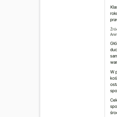
Kla
rok
pra
Źró
Ani
Głó
duc
sam
war
W p
koś
ost
spo
Cel
spo
śro