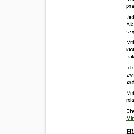
psa
Jed
Alb
czę
Mni
któ
tra
Ich
zwi
zad
Mni
rel
Che
Mi
Hi