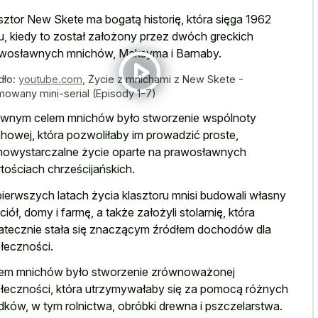
sztor New Skete ma bogatą historię, która sięga 1962
u, kiedy to został założony przez dwóch greckich
wosławnych mnichów, Maksyma i Barnaby.
dło:
youtube.com
,
Życie z mnichami z New Skete -
mowany mini-serial (Episody 1-7)
wnym celem mnichów było stworzenie wspólnoty
howej, która pozwoliłaby im prowadzić proste,
owystarczalne życie oparte na prawosławnych
tościach chrześcijańskich.
ierwszych latach życia klasztoru mnisi budowali własny
ciół, domy i farmę, a także założyli stolarnię, która
atecznie stała się znaczącym źródłem dochodów dla
łeczności.
em mnichów było stworzenie zrównoważonej
łeczności, która utrzymywałaby się za pomocą różnych
dków, w tym rolnictwa, obróbki drewna i pszczelarstwa.