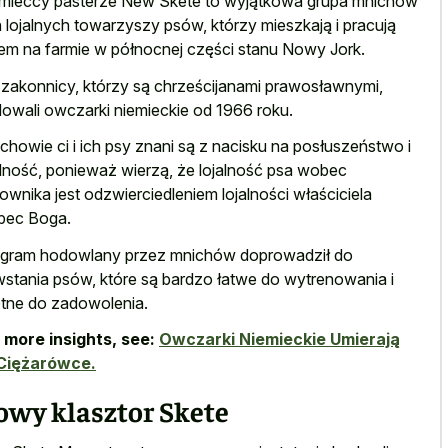
mieccy pasterze New Skete to wyjątkowa grupa mnichów
ch lojalnych towarzyszy psów, którzy mieszkają i pracują
em na farmie w północnej części stanu Nowy Jork.
 zakonnicy, którzy są chrześcijanami prawosławnymi,
owali owczarki niemieckie od 1966 roku.
chowie ci i ich psy znani są z nacisku na posłuszeństwo i
alność, ponieważ wierzą, że lojalność psa wobec
rownika jest odzwierciedleniem lojalności właściciela
bec Boga.
gram hodowlany przez mnichów doprowadził do
stania psów, które są bardzo łatwe do wytrenowania i
tne do zadowolenia.
 more insights, see:
Owczarki Niemieckie Umierają
Ciężarówce.
owy klasztor Skete