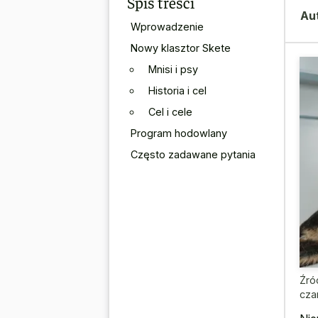
Spis treści
Au
Wprowadzenie
Nowy klasztor Skete
Mnisi i psy
Historia i cel
Cel i cele
Program hodowlany
Często zadawane pytania
Źró
cza