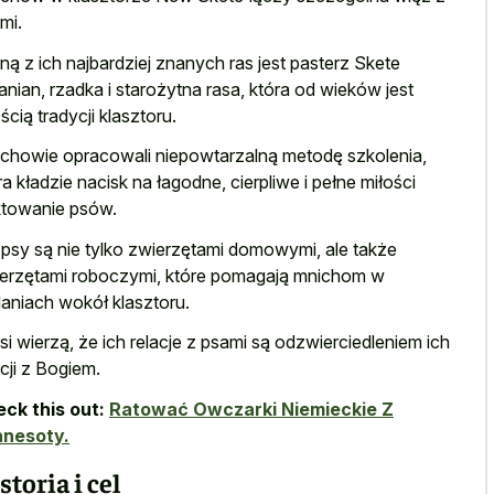
mi.
ną z ich najbardziej znanych ras jest pasterz Skete
anian, rzadka i starożytna rasa, która od wieków jest
ścią tradycji klasztoru.
chowie opracowali niepowtarzalną metodę szkolenia,
ra kładzie nacisk na łagodne, cierpliwe i pełne miłości
ktowanie psów.
 psy są nie tylko zwierzętami domowymi, ale także
erzętami roboczymi, które pomagają mnichom w
aniach wokół klasztoru.
si wierzą, że ich relacje z psami są odzwierciedleniem ich
acji z Bogiem.
ck this out:
Ratować Owczarki Niemieckie Z
nnesoty.
storia i cel