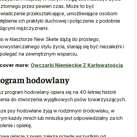
sztornego przez pewien czas. Może to być
wiadczenie przekształcające, umożliwiające osobom
łębienie ich praktyki duchowej i połączenie z podobnie
lącymi mężczyznami.
si w klasztorze New Skete dążą do prostego,
owystarczalnego stylu życia, starają się być niezależni i
 polegać na zewnętrznym wsparciu.
scover more:
Owczarki Niemieckie Z Karłowatością
rogram hodowlany
z program hodowlany opiera się na 40-letniej historii
enia do stworzenia wyjątkowych psów towarzyszących.
ze psy hodowlane żyją w rodzinnym środowisku, w
rym każdy mnich lub mniszka jest odpowiedzialny za ich
olenie i opiekę.
owe relacje z psem zależą przede wszystkim od