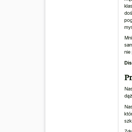
kla
doś
pog
myś
Mni
sam
nie
Di
P
Nas
dąż
Nas
któ
szk
Zdr