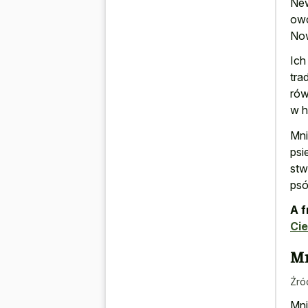
New
owc
Now
Ich
tra
rów
w h
Mni
psi
stw
psó
A f
Ci
Mn
Źró
Mni