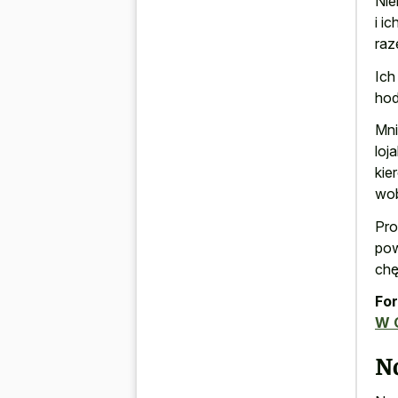
Nie
i i
raz
Ich
hod
Mni
loj
kie
wo
Pro
pow
chę
For
W 
N