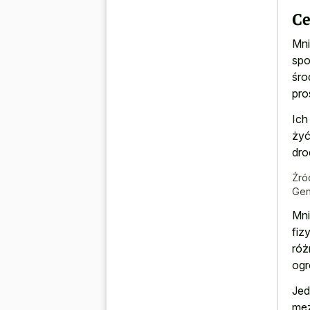
Ce
Mni
spo
śro
pro
Ich
żyć
dro
Źró
Gen
Mni
fiz
róż
ogr
Jed
męż