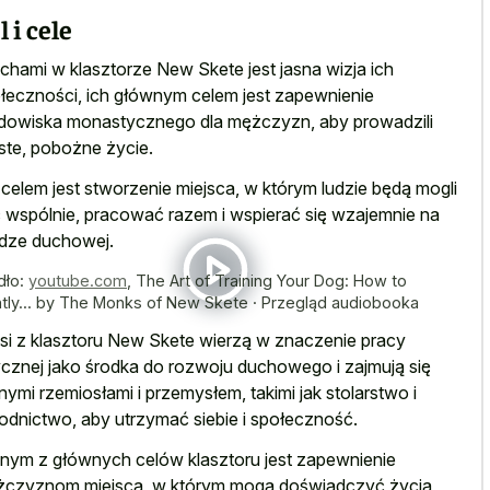
l i cele
chami w klasztorze New Skete jest jasna wizja ich
łeczności, ich głównym celem jest zapewnienie
dowiska monastycznego dla mężczyzn, aby prowadzili
ste, pobożne życie.
 celem jest stworzenie miejsca, w którym ludzie będą mogli
 wspólnie, pracować razem i wspierać się wzajemnie na
dze duchowej.
dło:
youtube.com
,
The Art of Training Your Dog: How to
tly... by The Monks of New Skete · Przegląd audiobooka
si z klasztoru New Skete wierzą w znaczenie pracy
ycznej jako środka do rozwoju duchowego i zajmują się
nymi rzemiosłami i przemysłem, takimi jak stolarstwo i
odnictwo, aby utrzymać siebie i społeczność.
nym z głównych celów klasztoru jest zapewnienie
czyznom miejsca, w którym mogą doświadczyć życia