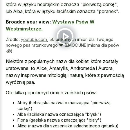
która w języku hebrajskim oznacza "pierwszą córkę",
lub Alba, która w języku łacińskim oznacza "poranek".
Broaden your view:
Wystawy Psów W
Westminsterze.
Źródło:
youtube.com
,
50 unikalnych imion dla Twojego
nowego psa ratunkowego ♥ (EMOCIJNE Imiona dla psów
😭)
Niektóre z popularnych nazw dla kobiet, które zostały
uratowane, to Alice, Amaryllis, Andromeda i Aurora,
nazwy inspirowane mitologią i naturą, które z pewnością
wyróżnią psa.
Oto kilka popularnych imion żeńskich psów:
Abby (hebrajska nazwa oznaczająca "pierwszą
córkę")
Alba (łacińska nazwa oznaczająca "błysk")
Fiona (gaelska nazwa oznaczająca "biały")
Alice (nazwa dla szczeniaka szlachetnego gatunku)