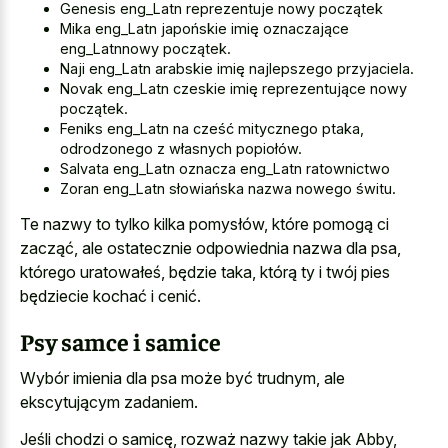
Genesis eng_Latn reprezentuje nowy początek
Mika eng_Latn japońskie imię oznaczające
eng_Latnnowy początek.
Naji eng_Latn arabskie imię najlepszego przyjaciela.
Novak eng_Latn czeskie imię reprezentujące nowy
początek.
Feniks eng_Latn na cześć mitycznego ptaka,
odrodzonego z własnych popiołów.
Salvata eng_Latn oznacza eng_Latn ratownictwo
Zoran eng_Latn słowiańska nazwa nowego świtu.
Te nazwy to tylko kilka pomysłów, które pomogą ci
zacząć, ale ostatecznie odpowiednia nazwa dla psa,
którego uratowałeś, będzie taka, którą ty i twój pies
będziecie kochać i cenić.
Psy samce i samice
Wybór imienia dla psa może być trudnym, ale
ekscytującym zadaniem.
Jeśli chodzi o samicę, rozważ nazwy takie jak Abby,