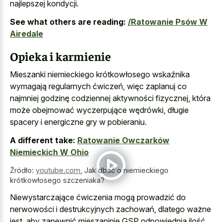
najlepszej kondycji.
See what others are reading:
/Ratowanie Psów W
Airedale
Opieka i karmienie
Mieszanki niemieckiego krótkowłosego wskaźnika
wymagają regularnych ćwiczeń, więc zaplanuj co
najmniej godzinę codziennej aktywności fizycznej, która
może obejmować wyczerpujące wędrówki, długie
spacery i energiczne gry w pobieraniu.
A different take:
Ratowanie Owczarków
Niemieckich W Ohio
Źródło:
youtube.com
,
Jak dbać o niemieckiego
krótkowłosego szczeniaka?
Niewystarczające ćwiczenia mogą prowadzić do
nerwowości i destrukcyjnych zachowań, dlatego ważne
jest, aby zapewnić mieszaninie GSP odpowiednią ilość