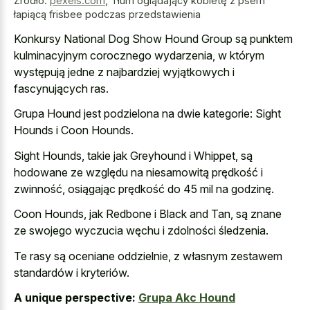
Źródło:
pexels.com
,
Tłum oglądający kobietę z psem
łapiącą frisbee podczas przedstawienia
Konkursy National Dog Show Hound Group są punktem
kulminacyjnym corocznego wydarzenia, w którym
występują jedne z najbardziej wyjątkowych i
fascynujących ras.
Grupa Hound jest podzielona na dwie kategorie: Sight
Hounds i Coon Hounds.
Sight Hounds, takie jak Greyhound i Whippet, są
hodowane ze względu na niesamowitą prędkość i
zwinność, osiągając prędkość do 45 mil na godzinę.
Coon Hounds, jak Redbone i Black and Tan, są znane
ze swojego wyczucia węchu i zdolności śledzenia.
Te rasy są oceniane oddzielnie, z własnym zestawem
standardów i kryteriów.
A unique perspective:
Grupa Akc Hound