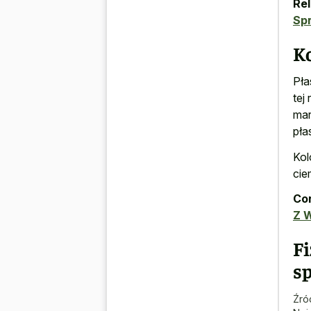
Rel
Sp
Ko
Pła
tej
mar
pła
Kol
cie
Con
Z 
F
s
Źró