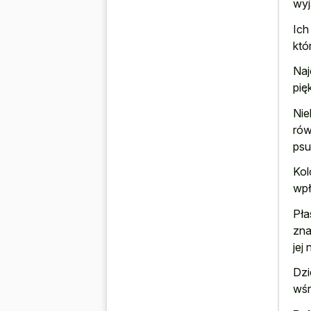
wyj
Ich
któ
Naj
pię
Nie
rów
psu
Kol
wpł
Pła
zna
jej
Dzi
wśr