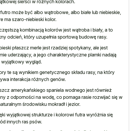
ątkowej sierści w różnych kolorach.
 futro może być albo wątrobowe, albo białe lub niebieskie,
re ma szaro-niebieski kolor.
częstszą kombinacją kolorów jest wątroba i biały, a to
kny odcień, który uzupełnia sportową budowę rasy.
bieski płaszcz merle jest rzadziej spotykany, ale jest
nie uderzający, a jego charakterystyczne plamki nadają
 wyjątkowy wygląd.
ory te są wynikiem genetycznego składu rasy, na który
ywa interakcja różnych genów.
szcz amerykańskiego spaniela wodnego jest również
ny z odporności na wodę, co pomaga rasie rozwijać się w
 naturalnym środowisku mokradł i jezior.
ęki wyjątkowej strukturze i kolorowi futra wyróżnia się
ód innych ras psów.