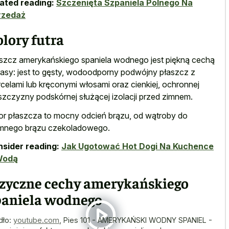
ated reading:
Szczenięta Szpaniela Polnego Na
rzedaż
lory futra
szcz amerykańskiego spaniela wodnego jest piękną cechą
 rasy: jest to gęsty, wodoodporny podwójny płaszcz z
celami lub kręconymi włosami oraz cienkiej, ochronnej
szczyzny podskórnej służącej izolacji przed zimnem.
or płaszcza to mocny odcień brązu, od wątroby do
mnego brązu czekoladowego.
sider reading:
Jak Ugotować Hot Dogi Na Kuchence
Wodą
izyczne cechy amerykańskiego
paniela wodnego
dło:
youtube.com
,
Pies 101 - AMERYKAŃSKI WODNY SPANIEL -