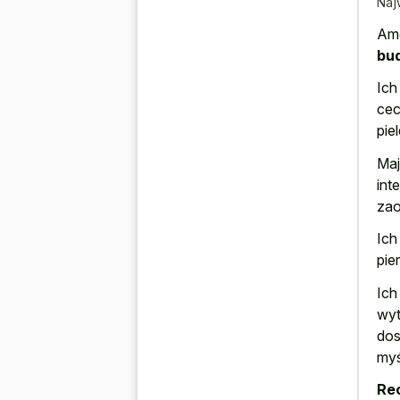
Naj
Ame
bud
Ich
cec
pie
Maj
int
zao
Ich
pie
Ich
wyt
dos
myś
Re