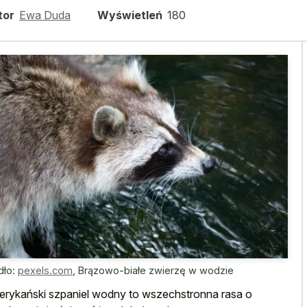
tor
Ewa Duda
Wyświetleń
180
dło:
pexels.com
,
Brązowo-białe zwierzę w wodzie
rykański szpaniel wodny to wszechstronna rasa o