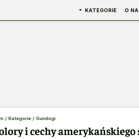
KATEGORIE
O NA
m
/
Kategorie
/
Gundogi
olory i cechy amerykańskiego