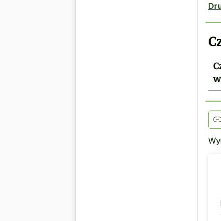
Dr
C
C
w
Wyr