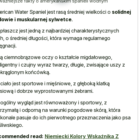
ważniejsze fakty o amerykańskim spanieli wodnym
rican Water Spaniel jest rasą średniej wielkości o
solidnej
owie i muskularnej sylwetce
.
 płaszcz jest jedną z najbardziej charakterystycznych
h, o średniej długości, która wymaga regularnego
lęgnacji.
ą ciemnobrązowe oczy o kształcie migdałowego,
eligentny i czujny wyraz twarzy, długie, zwisające uszy z
krąglonym końcówką.
 ciało jest sportowe i mięśniowe, z głęboką klatką
rsiową i dobrze wyprostowanymi żebrami.
 ogólny wygląd jest równoważony i sportowy, z
rzymałą i odporną na warunki pogodowe skórą, która
konale pasuje do ich pierwotnego przeznaczenia
jako psa
liwskiego.
commended read:
Niemiecki Kolory Wskaźnika Z