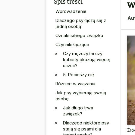
Spis treści
w
Wprowadzenie
Au
Dlaczego psy łączą się z
jedną osobą
Oznaki silnego związku
Czynniki łączące
Czy mężczyźni czy
kobiety okazują więcej
uczuć?
5. Pocieszy cię
Różnice w wiązaniu
Jak psy wybierają swoją
osobę
Jak długo trwa
związek?
Dlaczego niektóre psy
stają się psami dla
Źró
jednej osoby?