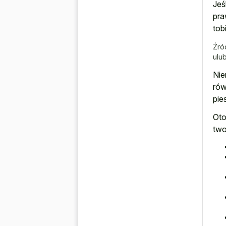
Jeś
pra
tob
Źró
ulu
Nie
rów
pie
Oto
two