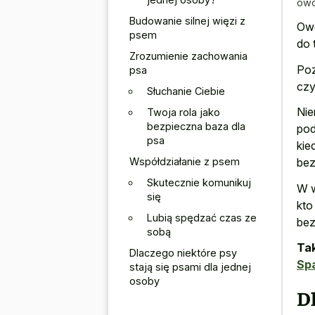
owc
Budowanie silnej więzi z
Owc
psem
do 
Zrozumienie zachowania
Poz
psa
czy
Słuchanie Ciebie
Nie
Twoja rola jako
bezpieczna baza dla
pod
psa
kie
Współdziałanie z psem
bez
Skutecznie komunikuj
W w
się
kto
Lubią spędzać czas ze
bez
sobą
Tak
Dlaczego niektóre psy
Spa
stają się psami dla jednej
osoby
Dl