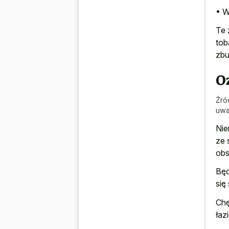
• W
Te 
tob
zbu
O
Źró
uwa
Nie
ze 
obs
Będ
się
Chę
łaz