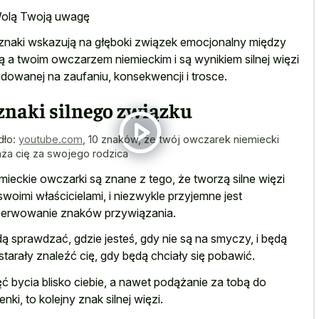
olą Twoją uwagę
znaki wskazują na głęboki związek emocjonalny między
ą a twoim owczarzem niemieckim i są wynikiem silnej więzi
dowanej na zaufaniu, konsekwencji i trosce.
znaki silnego związku
dło:
youtube.com
,
10 znaków, że twój owczarek niemiecki
ża cię za swojego rodzica
mieckie owczarki są znane z tego, że tworzą silne więzi
swoimi właścicielami, i niezwykle przyjemne jest
erwowanie znaków przywiązania.
ą sprawdzać, gdzie jesteś, gdy nie są na smyczy, i będą
 starały znaleźć cię, gdy będą chciały się pobawić.
ć bycia blisko ciebie, a nawet podążanie za tobą do
ienki, to kolejny znak silnej więzi.