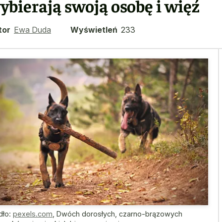
ybierają swoją osobę i więź
tor
Ewa Duda
Wyświetleń
233
dło:
pexels.com
,
Dwóch dorosłych, czarno-brązowych