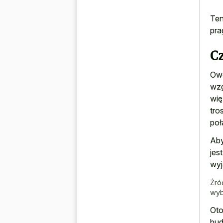
Ten
pra
C
Owc
wzg
wię
tro
poł
Aby
jes
wyj
Źró
wyb
Oto
bud