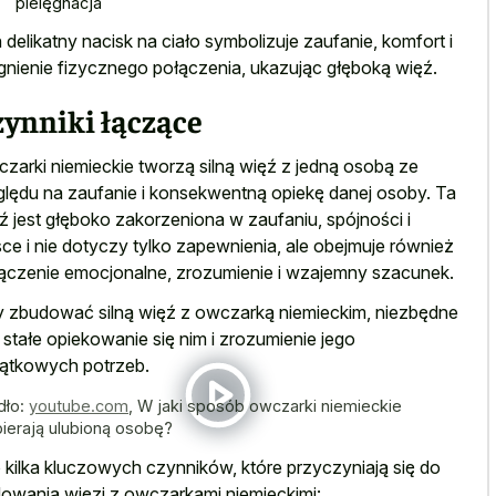
pielęgnacja
 delikatny nacisk na ciało symbolizuje zaufanie, komfort i
gnienie fizycznego połączenia, ukazując głęboką więź.
zynniki łączące
zarki niemieckie tworzą silną więź z jedną osobą ze
lędu na zaufanie i konsekwentną opiekę danej osoby. Ta
ź jest głęboko zakorzeniona w zaufaniu, spójności i
sce i nie dotyczy tylko zapewnienia, ale obejmuje również
ączenie emocjonalne, zrozumienie i wzajemny szacunek.
 zbudować silną więź z owczarką niemieckim, niezbędne
t stałe opiekowanie się nim i zrozumienie jego
ątkowych potrzeb.
dło:
youtube.com
,
W jaki sposób owczarki niemieckie
ierają ulubioną osobę?
 kilka kluczowych czynników, które przyczyniają się do
owania więzi z owczarkami niemieckimi: