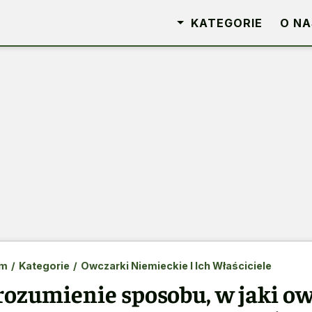
KATEGORIE
O NA
m
/
Kategorie
/
Owczarki Niemieckie I Ich Właściciele
rozumienie sposobu, w jaki o