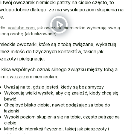
li twój owczarek niemiecki patrzy na ciebie często, to
wdopodobnie dlatego, że ma wysoki poziom skupienia na
ie.
dło:
youtube.com
,
jak owczarki niemieckie wybierają swoją
bioną osobę (aktualizowane)
mieckie owczarki, które są z tobą związane, wykazują
nież miłość do fizycznych kontaktów, takich jak
szczoty i pielęgnacje.
 kilka wspólnych oznak silnego związku między tobą a
im owczarzem niemieckim:
Uważaj na to, gdzie jesteś, kiedy są bez smyczy
Wykonują wielki wysiłek, aby cię znaleźć, kiedy chcą się
bawić
Chcą być blisko ciebie, nawet podążając za tobą do
łazienki
Wysoki poziom skupienia się na tobie, często patrząc na
ciebie
Miłość do interakcji fizycznej, takiej jak pieszczoty i