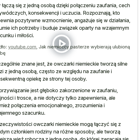
 łączą się z jedną osobą dzięki połączeniu zaufania, cech
ywódczych, konsekwencji i uczucia. Rozpoznają, kto
ewnia pozytywne wzmocnienie, angażuje się w działania,
umie ich potrzeby i buduje związek oparty na wzajemnym
cunku i miłości.
dło:
youtube.com
,
Jak niemieccy pasterze wybierają ulubioną
obę
zególnie znane jest, że owczarki niemieckie tworzą silne
zi z jedną osobą, często ze względu na zaufanie i
sekwentną opiekę ze strony tej osoby.
przywiązanie jest głęboko zakorzenione w zaufaniu,
jności i trosce, a nie dotyczy tylko zapewnienia, ale
nież połączenia emocjonalnego, zrozumienia i
jemnego szacunku.
zeczywistości owczarki niemieckie mogą łączyć się z
dym członkiem rodziny na różne sposoby, ale tworzą
niejszą więź roboczą z jedną osobą, do której zwracają się