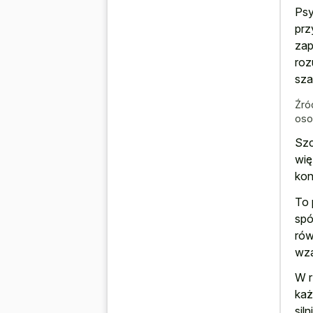
Psy
prz
zap
roz
sza
Źró
os
Szc
wię
kon
To 
spó
rów
wza
W r
każ
sil