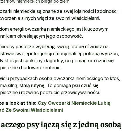
zarków niemieckich biega po ziemi
zarki niemieckie są znane ze swej lojalności i zdolności
tworzenia silnych więzi ze swoimi właścicielami.
iom energii owczarka niemieckiego jest kluczowym
nnikiem określającym jego osobowość.
mieccy pasterze wybierają swoją osobę również na
stawie swojej inteligencji emocjonalnej: potrafią wyczuć,
dy ktoś jest spokojny i łagodny, co pomaga im czuć się
piecznie i budować zaufanie.
ielu przypadkach osoba owczarka niemieckiego to ktoś,
 ma silną, stałą rutynę. To pomaga psu czuć się
piecznie i rozwijać poczucie przewidywalności.
e a look at this:
Czy Owczarki Niemieckie Lubią
ć Ze Swoimi Właścicielami
aczego psy łączą się z jedną osobą