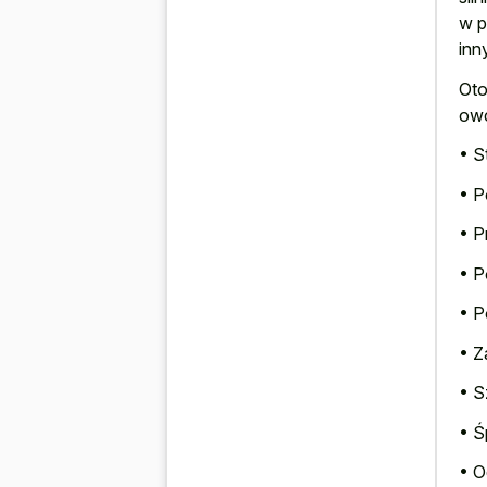
w p
inn
Oto
owc
• S
• P
• P
• P
• P
• Z
• S
• Ś
• O