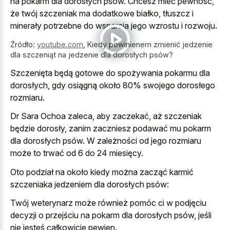
na pokarm dla dorosłych psów. Chcesz mieć pewność,
że twój szczeniak ma dodatkowe białko, tłuszcz i
minerały potrzebne do wsparcia jego wzrostu i rozwoju.
Źródło:
youtube.com
,
Kiedy powinienem zmienić jedzenie
dla szczeniąt na jedzenie dla dorosłych psów?
Szczenięta będą gotowe do spożywania pokarmu dla
dorosłych, gdy osiągną około 80% swojego dorosłego
rozmiaru.
Dr Sara Ochoa zaleca, aby zaczekać, aż szczeniak
będzie dorosły, zanim zaczniesz podawać mu pokarm
dla dorosłych psów. W zależności od jego rozmiaru
może to trwać od 6 do 24 miesięcy.
Oto podział na około kiedy można zacząć karmić
szczeniaka jedzeniem dla dorosłych psów:
Twój weterynarz może również pomóc ci w podjęciu
decyzji o przejściu na pokarm dla dorosłych psów, jeśli
nie jesteś całkowicie pewien.