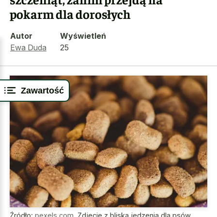
pokarm dla dorosłych
Autor
Wyświetleń
Ewa Duda
25
Zawartość
Źródło:
pexels.com
,
Zdjęcie z bliska jedzenia dla psów