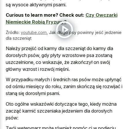
są wysoce aktywnymi psami.
Curious to learn more? Check out:
Czy Owczarki
Niemieckie Robią Fryzury?
Źródło:
youtube.com
,
Jak długo psy powinny jeść jedzenie
dla szczeniąt
Należy przejść od karmy dla szczeniąt do karmy dla
dorosłych psów, gdy płyty wzrostowe psa zostaną
uszczelnione, co wskazuje, że zakończył on swój
główny wzrost i rozwój mięśni.
W przypadku małych i średnich ras psów może upłynąć
od ośmiu miesięcy do roku, zanim skończą się rozwijać i
staną się dorosłymi psami.
Oto ogólne wskazówki dotyczące tego, kiedy można
zacząć karmić szczeniaka jedzeniem dla dorosłych
psów:
Twój weterynarz może również pomóc ci w podjęciu