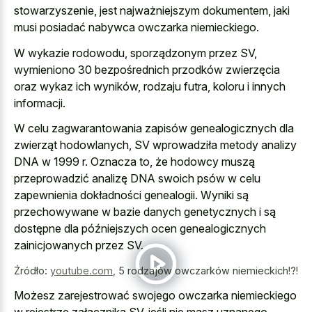
stowarzyszenie, jest najważniejszym dokumentem, jaki
musi posiadać nabywca owczarka niemieckiego.
W wykazie rodowodu, sporządzonym przez SV,
wymieniono 30 bezpośrednich przodków zwierzęcia
oraz wykaz ich wyników, rodzaju futra, koloru i innych
informacji.
W celu zagwarantowania zapisów genealogicznych dla
zwierząt hodowlanych, SV wprowadziła metody analizy
DNA w 1999 r. Oznacza to, że hodowcy muszą
przeprowadzić analizę DNA swoich psów w celu
zapewnienia dokładności genealogii. Wyniki są
przechowywane w bazie danych genetycznych i są
dostępne dla późniejszych ocen genealogicznych
zainicjowanych przez SV.
Źródło:
youtube.com
,
5 rodzajów owczarków niemieckich!?!
Możesz zarejestrować swojego owczarka niemieckiego
w rejestrze załącznika SV, jeśli nie masz uznanego