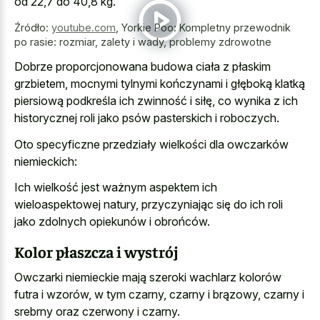
od 22,7 do 40,8 kg.
Źródło:
youtube.com
,
Yorkie Poo: Kompletny przewodnik
po rasie: rozmiar, zalety i wady, problemy zdrowotne
Dobrze proporcjonowana budowa ciała z płaskim
grzbietem, mocnymi tylnymi kończynami i głęboką klatką
piersiową podkreśla ich zwinność i siłę, co wynika z ich
historycznej roli jako psów pasterskich i roboczych.
Oto specyficzne przedziały wielkości dla owczarków
niemieckich:
Ich wielkość jest ważnym aspektem ich
wieloaspektowej natury, przyczyniając się do ich roli
jako zdolnych opiekunów i obrońców.
Kolor płaszcza i wystrój
Owczarki niemieckie mają szeroki wachlarz kolorów
futra i wzorów, w tym czarny, czarny i brązowy, czarny i
srebrny oraz czerwony i czarny.