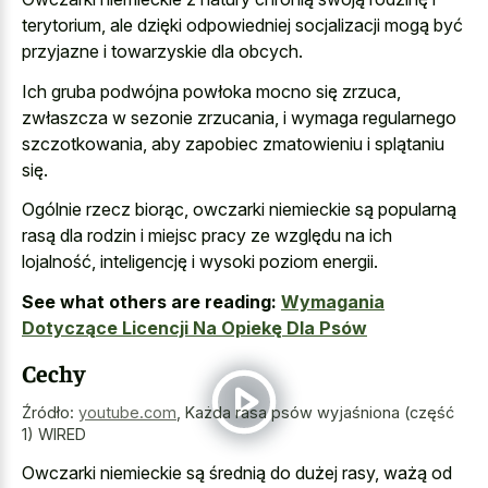
terytorium, ale dzięki odpowiedniej socjalizacji mogą być
przyjazne i towarzyskie dla obcych.
Ich gruba podwójna powłoka mocno się zrzuca,
zwłaszcza w sezonie zrzucania, i wymaga regularnego
szczotkowania, aby zapobiec zmatowieniu i splątaniu
się.
Ogólnie rzecz biorąc, owczarki niemieckie są popularną
rasą dla rodzin i miejsc pracy ze względu na ich
lojalność, inteligencję i wysoki poziom energii.
See what others are reading:
Wymagania
Dotyczące Licencji Na Opiekę Dla Psów
Cechy
Źródło:
youtube.com
,
Każda rasa psów wyjaśniona (część
1) WIRED
Owczarki niemieckie są średnią do dużej rasy, ważą od