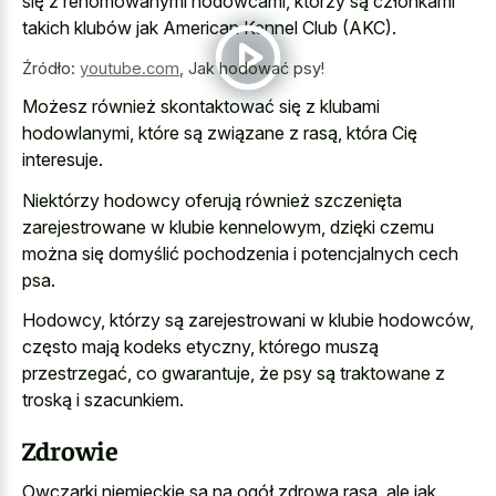
się z renomowanymi hodowcami, którzy są członkami
takich klubów jak American Kennel Club (AKC).
Źródło:
youtube.com
,
Jak hodować psy!
Możesz również skontaktować się z klubami
hodowlanymi, które są związane z rasą, która Cię
interesuje.
Niektórzy hodowcy oferują również szczenięta
zarejestrowane w klubie kennelowym, dzięki czemu
można się domyślić pochodzenia i potencjalnych cech
psa.
Hodowcy, którzy są zarejestrowani w klubie hodowców,
często mają kodeks etyczny, którego muszą
przestrzegać, co gwarantuje, że psy są traktowane z
troską i szacunkiem.
Zdrowie
Owczarki niemieckie są na ogół zdrową rasą, ale jak