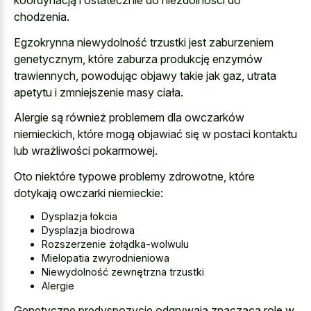
koordynacją i ostatecznie do niezdolności do
chodzenia.
Egzokrynna niewydolność trzustki jest zaburzeniem
genetycznym, które zaburza produkcję enzymów
trawiennych, powodując objawy takie jak gaz, utrata
apetytu i zmniejszenie masy ciała.
Alergie są również problemem dla owczarków
niemieckich, które mogą objawiać się w postaci kontaktu
lub wrażliwości pokarmowej.
Oto niektóre typowe problemy zdrowotne, które
dotykają owczarki niemieckie:
Dysplazja łokcia
Dysplazja biodrowa
Rozszerzenie żołądka-wolwulu
Mielopatia zwyrodnieniowa
Niewydolność zewnętrzna trzustki
Alergie
Genetyczne predyspozycje odgrywają znaczącą rolę w