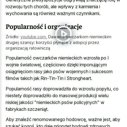
rozwoju tych chorób, ale wpływy z karmienia i
wychowania są również ważnymi czynnikami.
Popularność i organizacje
Źródło:
youtube.com
,
Dawanie owczarkom niemieckim
drugiej szansy: korzyści płynące z adopcji przez
organizację ratowniczą
Popularność owczarków niemieckich wzrosła po I
wojnie światowej, częściowo dzięki imponującym
osiągnięciom rasy jako psów wojennych i sukcesom
filmów takich jak Rin-Tin-Tin i Strongheart.
Popularność rasy doprowadziła do wzrostu popytu, co
niestety doprowadziło do masowej produkcji wielu
niskiej jakości "niemieckich psów policyjnych" w
fabrykach szczeniąt.
Aby znaleźć renomowanego hodowcę, ważne jest, aby
szukać kogoś, kto daje priorytet hodowli zdrowych,