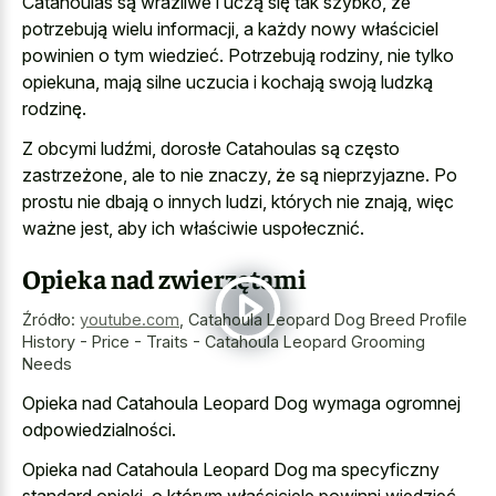
Catahoulas są wrażliwe i uczą się tak szybko, że
potrzebują wielu informacji, a każdy nowy właściciel
powinien o tym wiedzieć. Potrzebują rodziny, nie tylko
opiekuna, mają silne uczucia i kochają swoją ludzką
rodzinę.
Z obcymi ludźmi, dorosłe Catahoulas są często
zastrzeżone, ale to nie znaczy, że są nieprzyjazne. Po
prostu nie dbają o innych ludzi, których nie znają, więc
ważne jest, aby ich właściwie uspołecznić.
Opieka nad zwierzętami
Źródło:
youtube.com
,
Catahoula Leopard Dog Breed Profile
History - Price - Traits - Catahoula Leopard Grooming
Needs
Opieka nad Catahoula Leopard Dog wymaga ogromnej
odpowiedzialności.
Opieka nad Catahoula Leopard Dog ma specyficzny