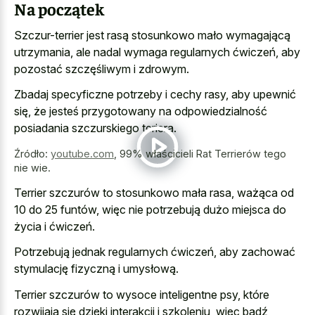
Na początek
Szczur-terrier jest rasą stosunkowo mało wymagającą
utrzymania, ale nadal wymaga regularnych ćwiczeń, aby
pozostać szczęśliwym i zdrowym.
Zbadaj specyficzne potrzeby i cechy rasy, aby upewnić
się, że jesteś przygotowany na odpowiedzialność
posiadania szczurskiego teriera.
Źródło:
youtube.com
,
99% właścicieli Rat Terrierów tego
nie wie.
Terrier szczurów to stosunkowo mała rasa, ważąca od
10 do 25 funtów, więc nie potrzebują dużo miejsca do
życia i ćwiczeń.
Potrzebują jednak regularnych ćwiczeń, aby zachować
stymulację fizyczną i umysłową.
Terrier szczurów to wysoce inteligentne psy, które
rozwijają się dzięki interakcji i szkoleniu, więc bądź