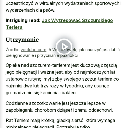
uczestniczyć w wirtualnych wydarzeniach sportowych i
wydarzeniach dla psów.
Intriguing read:
Jak Wytresować Szczurskiego
Teriera
Utrzymanie
Źródło:
youtube.com
,
5 Wskazówek, jak nauczyć psa lubić
pielęgnowanie i przycinanie paznokci
Opieka nad szczurem-terrierem jest kluczową częścią
jego pielęgnacji i ważne jest, aby od najmłodszych lat
ustanowić rutynę: myj zęby swojego szczur-terriera co
najmniej dwa lub trzy razy w tygodniu, aby usunąć
gromadzenie się kamienia i bakterii.
Codzienne szczotkowanie jest jeszcze lepsze w
zapobieganiu chorobom dziąseł i złemu oddechowi.
Rat Terriers mają krótką, gładką sierść, która wymaga
minimalnego pielęgnacji. Potrzebują tylko