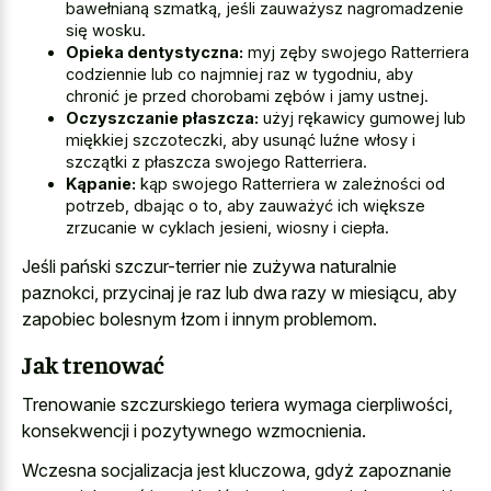
bawełnianą szmatką, jeśli zauważysz nagromadzenie
się wosku.
Opieka dentystyczna:
myj zęby swojego Ratterriera
codziennie lub co najmniej raz w tygodniu, aby
chronić je przed chorobami zębów i jamy ustnej.
Oczyszczanie płaszcza:
użyj rękawicy gumowej lub
miękkiej szczoteczki, aby usunąć luźne włosy i
szczątki z płaszcza swojego Ratterriera.
Kąpanie:
kąp swojego Ratterriera w zależności od
potrzeb, dbając o to, aby zauważyć ich większe
zrzucanie w cyklach jesieni, wiosny i ciepła.
Jeśli pański szczur-terrier nie zużywa naturalnie
paznokci, przycinaj je raz lub dwa razy w miesiącu, aby
zapobiec bolesnym łzom i innym problemom.
Jak trenować
Trenowanie szczurskiego teriera wymaga cierpliwości,
konsekwencji i pozytywnego wzmocnienia.
Wczesna socjalizacja jest kluczowa, gdyż zapoznanie