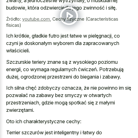
zwarty, a jednocześnie wytrzymały, o muskularnej
budowie, która odzwierciedla jego zwinność i siłę.
Źródło:
youtube.com
,
Cechy fizyczne (Características
físicas)
Ich krótkie, gładkie futro jest łatwe w pielęgnacji, co
czyni je doskonałym wyborem dla zapracowanych
właścicieli.
Szczurskie teriery znane są z wysokiego poziomu
energii, co wymaga regularnych ćwiczeń. Potrzebują
dużej, ogrodzonej przestrzeni do biegania i zabawy.
Ich silna chęć zdobyczy oznacza, że nie powinno im się
pozwalać na
zabawy bez smyczy w otwartych
przestrzeniach
, gdzie mogą spotkać się z małymi
zwierzętami.
Oto ich charakterystyczne cechy:
Terrier szczurów jest inteligentny i łatwy do