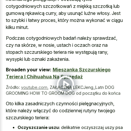
cotygodniowych szczotkowań z
miękką szczotką lub
gumową rękawicą curry, aby usunąć luźne włosy. Jest
to szybki i łatwy proces, który można wykonać w ciągu
kilku minut.
Podczas cotygodniowych badań należy sprawdzać,
czy na skórze, w nosie, ustach i oczach oraz na
stopach szczurskiego teriera nie występują rany,
wysypki lub oznaki zakażenia.
Broaden your view:
Mieszanka Szczurskiego
Teriera I Chihuahua Na Sprzedaż
Źródło:
youtube.com
,
ZAŁĄCZNĄ LEKCJeng_Latn DOG
GROOMING HOW TO GROOM DOG od początku do końca
Oto kilka zasadniczych czynności pielęgnacyjnych,
które należy włączyć do codziennej rutyny twojego
szczurskiego teriera:
Oczyszczanie uszu:
delikatnie oczyszczaj uszy psa