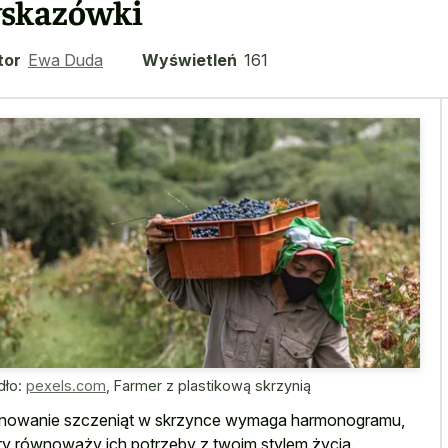
skazówki
tor
Ewa Duda
Wyświetleń
161
dło:
pexels.com
,
Farmer z plastikową skrzynią
nowanie szczeniąt w skrzynce wymaga harmonogramu,
ry równoważy ich potrzeby z twoim stylem życia.