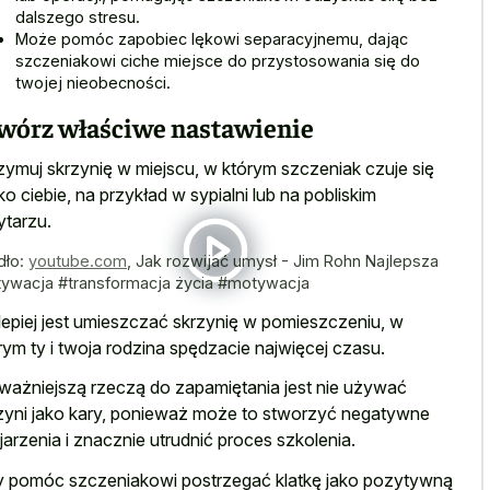
dalszego stresu.
Może pomóc zapobiec lękowi separacyjnemu, dając
szczeniakowi ciche miejsce do przystosowania się do
twojej nieobecności.
wórz właściwe nastawienie
zymuj skrzynię w miejscu, w którym szczeniak czuje się
sko ciebie, na przykład w sypialni lub na pobliskim
ytarzu.
dło:
youtube.com
,
Jak rozwijać umysł - Jim Rohn Najlepsza
ywacja #transformacja życia #motywacja
lepiej jest umieszczać skrzynię w pomieszczeniu, w
rym ty i twoja rodzina spędzacie najwięcej czasu.
ważniejszą rzeczą do zapamiętania jest nie używać
zyni jako kary, ponieważ może to stworzyć negatywne
jarzenia i znacznie utrudnić proces szkolenia.
 pomóc szczeniakowi postrzegać klatkę jako pozytywną