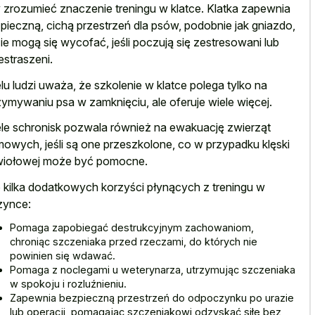
 zrozumieć znaczenie treningu w klatce. Klatka zapewnia
pieczną, cichą przestrzeń dla psów, podobnie jak gniazdo,
ie mogą się wycofać, jeśli poczują się zestresowani lub
estraszeni.
lu ludzi uważa, że szkolenie w
klatce polega tylko na
zymywaniu psa
w zamknięciu, ale oferuje wiele więcej.
le schronisk pozwala również na ewakuację zwierząt
owych, jeśli są one przeszkolone, co w przypadku klęski
iołowej może być pomocne.
 kilka dodatkowych korzyści płynących z treningu w
zynce:
Pomaga zapobiegać destrukcyjnym zachowaniom,
chroniąc szczeniaka przed rzeczami, do których nie
powinien się wdawać.
Pomaga z noclegami u weterynarza, utrzymując szczeniaka
w spokoju i rozluźnieniu.
Zapewnia bezpieczną przestrzeń do odpoczynku po urazie
lub operacji, pomagając szczeniakowi odzyskać siłę bez