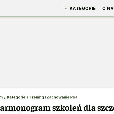
KATEGORIE
O NA
m
/
Kategorie
/
Trening I Zachowanie Psa
armonogram szkoleń dla szcze