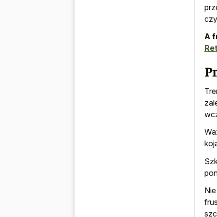
prz
czy
A f
Ret
P
Tre
zal
wcz
Waż
koj
Szk
pon
Nie
fru
szc