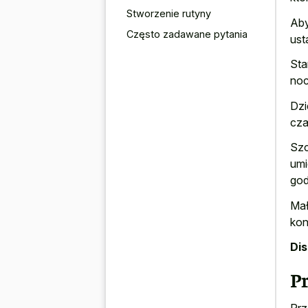
Stworzenie rutyny
Aby
Często zadawane pytania
ust
Sta
noc
Dzi
cza
Szc
umi
god
Mał
kon
Di
P
Prz