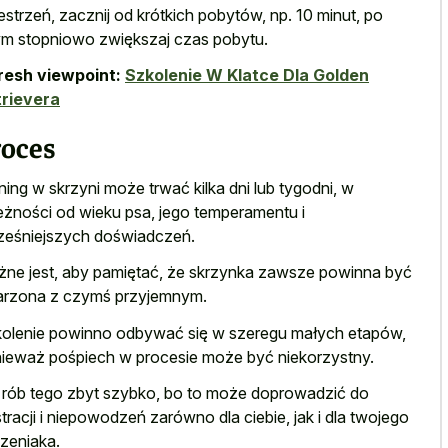
estrzeń, zacznij od krótkich pobytów, np. 10 minut, po
m stopniowo zwiększaj czas pobytu.
resh viewpoint:
Szkolenie W Klatce Dla Golden
rievera
roces
ning w skrzyni może trwać kilka dni lub tygodni, w
eżności od wieku psa, jego temperamentu i
eśniejszych doświadczeń.
ne jest, aby pamiętać, że skrzynka zawsze powinna być
arzona z czymś przyjemnym.
olenie powinno odbywać się w szeregu małych etapów,
ieważ pośpiech w procesie może być niekorzystny.
 rób tego zbyt szybko, bo to może doprowadzić do
stracji i niepowodzeń zarówno dla ciebie, jak i dla twojego
zeniaka.