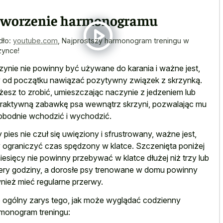
tworzenie harmonogramu
dło:
youtube.com
,
Najprostszy harmonogram treningu w
zynce!
zynie nie powinny być używane do karania i ważne jest,
 od początku nawiązać pozytywny związek z skrzynką.
esz to zrobić, umieszczając naczynie z jedzeniem lub
eraktywną zabawkę psa wewnątrz skrzyni, pozwalając mu
bodnie wchodzić i wychodzić.
 pies nie czuł się uwięziony i sfrustrowany, ważne jest,
 ograniczyć czas spędzony w klatce. Szczenięta poniżej
iesięcy nie powinny przebywać w klatce dłużej niż trzy lub
ery godziny, a dorosłe psy trenowane w domu powinny
nież mieć regularne przerwy.
 ogólny zarys tego, jak może wyglądać codzienny
monogram treningu: