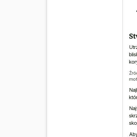
St
Utr
bli
kor
Źró
mot
Naj
któ
Naj
skr
sko
Aby