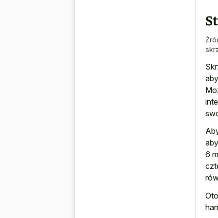
S
Źró
skr
Skr
aby
Moż
int
swo
Aby
aby
6 m
czt
rów
Oto
har