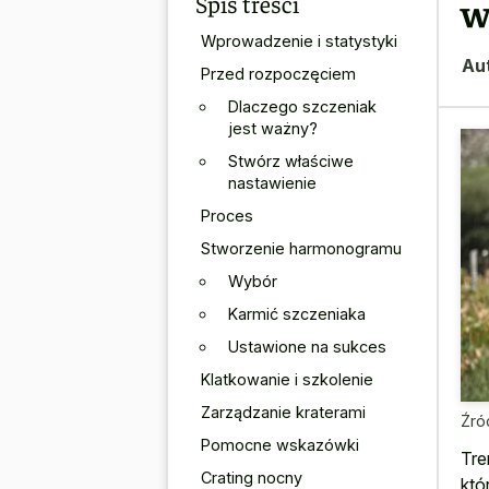
Spis treści
w
Wprowadzenie i statystyki
Au
Przed rozpoczęciem
Dlaczego szczeniak
jest ważny?
Stwórz właściwe
nastawienie
Proces
Stworzenie harmonogramu
Wybór
Karmić szczeniaka
Ustawione na sukces
Klatkowanie i szkolenie
Zarządzanie kraterami
Źró
Pomocne wskazówki
Tre
Crating nocny
któ