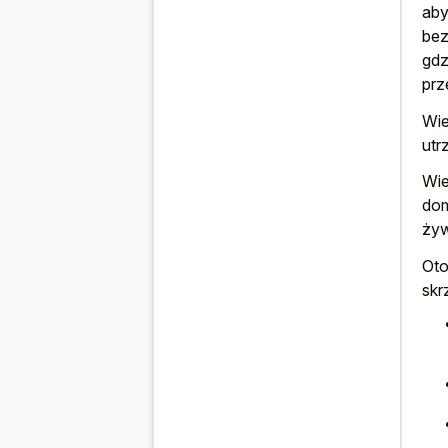
aby
bez
gdz
prz
Wie
utr
Wie
dom
żyw
Oto
skr