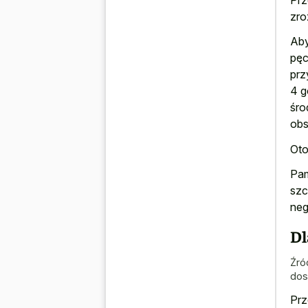
zro
Aby
pęc
prz
4 g
śro
obs
Oto
Pam
szc
neg
Dl
Źró
dos
Prz