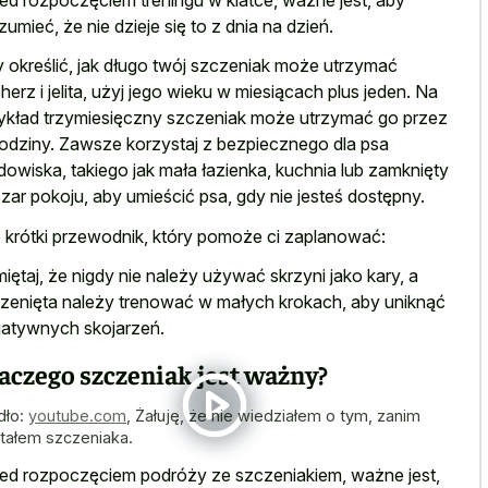
zumieć, że nie dzieje się to z dnia na dzień.
 określić, jak długo twój szczeniak może utrzymać
herz i jelita, użyj jego wieku w miesiącach plus jeden. Na
ykład trzymiesięczny szczeniak może utrzymać go przez
odziny. Zawsze korzystaj z bezpiecznego dla psa
dowiska, takiego jak mała łazienka, kuchnia lub zamknięty
zar pokoju, aby umieścić psa, gdy nie jesteś dostępny.
 krótki przewodnik, który pomoże ci zaplanować:
iętaj, że nigdy nie należy używać skrzyni jako kary, a
zenięta należy trenować w małych krokach, aby uniknąć
atywnych skojarzeń.
aczego szczeniak jest ważny?
dło:
youtube.com
,
Żałuję, że nie wiedziałem o tym, zanim
tałem szczeniaka.
ed rozpoczęciem podróży ze szczeniakiem, ważne jest,