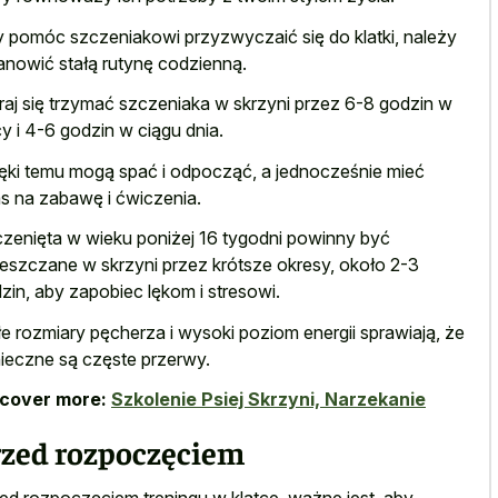
 pomóc szczeniakowi przyzwyczaić się do klatki, należy
anowić stałą rutynę codzienną.
raj się trzymać szczeniaka w skrzyni przez 6-8 godzin w
y i 4-6 godzin w ciągu dnia.
ęki temu mogą spać i odpocząć, a jednocześnie mieć
s na zabawę i ćwiczenia.
zenięta w wieku poniżej 16 tygodni powinny być
eszczane w skrzyni przez krótsze okresy, około 2-3
zin, aby zapobiec lękom i stresowi.
e rozmiary pęcherza i wysoki poziom energii sprawiają, że
ieczne są częste przerwy.
scover more:
Szkolenie Psiej Skrzyni, Narzekanie
rzed rozpoczęciem
ed rozpoczęciem treningu w klatce, ważne jest, aby