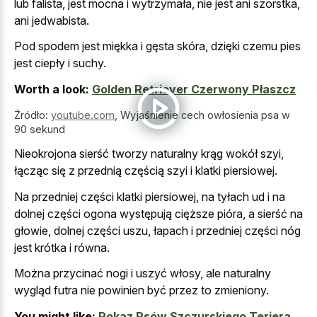
lub falista, jest mocna i wytrzymała, nie jest ani szorstka,
ani jedwabista.
Pod spodem jest miękka i gęsta skóra, dzięki czemu pies
jest ciepły i suchy.
Worth a look:
Golden Retriever Czerwony Płaszcz
Źródło:
youtube.com
,
Wyjaśnienie cech owłosienia psa w
90 sekund
Nieokrojona sierść tworzy naturalny krąg wokół szyi,
łącząc się z przednią częścią szyi i klatki piersiowej.
Na przedniej części klatki piersiowej, na tyłach ud i na
dolnej części ogona występują cięższe pióra, a sierść na
głowie, dolnej części uszu, łapach i przedniej części nóg
jest krótka i równa.
Można przycinać nogi i uszyć włosy, ale naturalny
wygląd futra nie powinien być przez to zmieniony.
You might like:
Pokaz Psów Szczurskiego Teriera