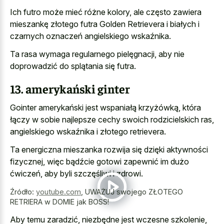
Ich futro może mieć różne kolory, ale często zawiera
mieszankę złotego futra Golden Retrievera i białych i
czarnych oznaczeń angielskiego wskaźnika.
Ta rasa wymaga regularnego pielęgnacji, aby nie
doprowadzić do splątania się futra.
13. amerykański ginter
Gointer amerykański jest wspaniałą krzyżówką, która
łączy w sobie najlepsze cechy swoich rodzicielskich ras,
angielskiego wskaźnika i złotego retrievera.
Ta energiczna mieszanka rozwija się dzięki aktywności
fizycznej, więc bądźcie gotowi zapewnić im dużo
ćwiczeń, aby byli szczęśliwi i zdrowi.
Źródło:
youtube.com
,
UWAŻUJ swojego ZŁOTEGO
RETRIERA w DOMIE jak BOSS!
Aby temu zaradzić, niezbędne jest wczesne szkolenie,