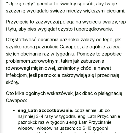
"Uprzątnięty" garnitur to świetny sposób, aby twoje
szczenię wyglądało świeżo między większymi cięciami.
Przycięcie to zazwyczaj polega na wycięciu twarzy, łap
i tyłu, aby pies wyglądał czysto i uporządkowanie.
Częstotliwość obcinania paznokci zależy od tego, jak
szybko rosną paznokcie Cavapoo, ale ogólnie zaleca
się ich obcinanie raz w tygodniu. Pomoże to zapobiec
problemom zdrowotnym, takim jak zaburzenia
równowagi mięśniowej, zmieniony chód, a nawet
infekcjom, jeśli paznokcie zakrzywiają się i przecinają
skórę.
Oto kilka ogólnych wskazówek, jak dbać o pielęgnację
Cavapoo:
eng_Latn Szczotkowanie:
codziennie lub co
najmniej 3-4 razy w tygodniu eng_Latn Przycinanie
paznokci: raz w tygodniu eng_Latn Przycinanie
włosów i włosów na uszach: co 6-10 tygodni