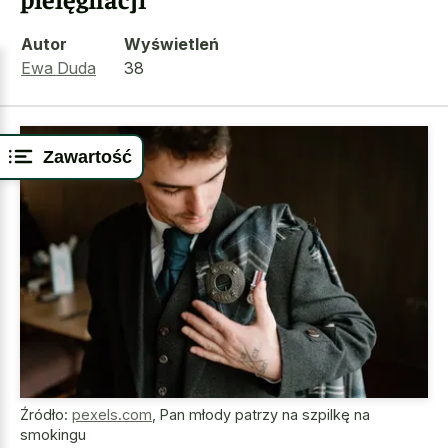
Autor
Wyświetleń
Ewa Duda
38
Zawartość
Źródło:
pexels.com
,
Pan młody patrzy na szpilkę na
smokingu