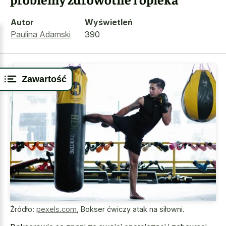
Autor
Wyświetleń
Paulina Adamski
390
Zawartość
Źródło:
pexels.com
,
Bokser ćwiczy atak na siłowni.